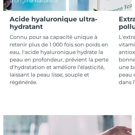
d'origine naturelle
R.A.S. chinoise de
Livraison estimée
8/13/26
Acide hyaluronique ultra-
Extr
Macao
hydratant
poll
Malaisie
Livraison estimée
8/14/26
Connu pour sa capacité unique à
L'extr
retenir plus de 1 000 fois son poids en
vitami
Malte
Livraison estimée
8/11/26
eau, l'acide hyaluronique hydrate la
antiox
peau en profondeur, prévient la perte
bonne
Mexique
Livraison estimée
8/15/26
d'hydratation et améliore l'élasticité,
une ba
laissant la peau lisse, souple et
peau d
Monaco
Livraison estimée
8/12/26
régénérée.
dans 
Pays-Bas
Livraison estimée
8/11/26
Nouvelle-Zélande
Livraison estimée
8/11/26
Norvège
Livraison estimée
8/11/26
Oman
Livraison estimée
8/14/26