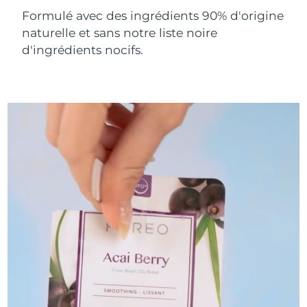
Formulé avec des ingrédients 90% d'origine
Turquie
Livraison estimée
8/12/26
naturelle et sans notre liste noire
d'ingrédients nocifs.
Émirats arabes unis
Livraison estimée
8/12/26
Royaume-Uni
Livraison estimée
8/11/26
États-Unis
Livraison estimée
8/12/26
Ouzbékistan
Livraison estimée
8/16/26
Viêt Nam
Livraison estimée
8/17/26