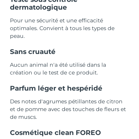
Singapour
Livraison estimée
8/13/26
dermatologique
Slovaquie
Livraison estimée
8/11/26
Pour une sécurité et une efficacité
optimales. Convient à tous les types de
Slovénie
Livraison estimée
8/11/26
peau.
Afrique du Sud
Livraison estimée
8/19/26
Sans cruauté
Corée du Sud
Livraison estimée
8/13/26
Aucun animal n'a été utilisé dans la
création ou le test de ce produit.
Espagne
Livraison estimée
8/11/26
Parfum léger et hespéridé
Suède
Livraison estimée
8/11/26
Des notes d'agrumes pétillantes de citron
Suisse
Livraison estimée
8/11/26
et de pomme avec des touches de fleurs et
de muscs.
Taïwan
Livraison estimée
8/16/26
Cosmétique clean FOREO
Thaïlande
Livraison estimée
8/15/26