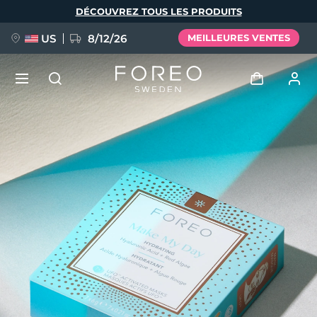
Aller
DÉCOUVREZ TOUS LES PRODUITS
au
contenu
principal
US
8/12/26
MEILLEURES VENTES
NOUVEAU
Se connecter
Langue
BREAKING NEWS
Profil de l'utilisateur
English
Deutsch
Español
Mes appareils
FAQ™ Pure Beauty-Tech Elixir
Français
Italiano
Português
Mes commandes
Polski
Svenska
Русский
Türkçe
简体中文
繁體中文
Mes adresses
issa™ Teeth Whitening Set
Mes abonnements