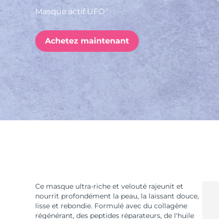
Masque actif UFO
TM
issa™ Teeth Whitening Set
Achetez maintenant
FAQ™ Dual LED Panel
POPULAIRE
Offres spéciales
Bestsellers
Ce masque ultra-riche et velouté rajeunit et
nourrit profondément la peau, la laissant douce,
lisse et rebondie. Formulé avec du collagène
régénérant, des peptides réparateurs, de l'huile