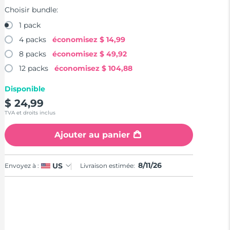
Choisir bundle:
1 pack
4 packs
économisez
$ 14,99
8 packs
économisez
$ 49,92
12 packs
économisez
$ 104,88
Disponible
$ 24,99
TVA et droits inclus
Ajouter au panier
8/11/26
US
Envoyez à :
Livraison estimée: