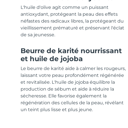
Soins de la peau KIWI™
All acne treatment devices
All revitalizing eye massagers
Serum
issa™ Teeth Whitening Gel
L'huile d'olive agit comme un puissant
Advanced pore care essentials
For healthy hair
18% PAP
antioxydant, protégeant la peau des effets
néfastes des radicaux libres, la protégeant du
Cosmétiques
Hommes
vieillissement prématuré et préservant l'éclat
de sa jeunesse.
Beurre de karité nourrissant
Acheter tout
et huile de jojoba
Le beurre de karité aide à calmer les rougeurs,
laissant votre peau profondément régénérée
FOREO APP
et revitalisée. L'huile de jojoba équilibre la
production de sébum et aide à réduire la
À PROPROS
sécheresse. Elle favorise également la
régénération des cellules de la peau, révélant
un teint plus lisse et plus jeune.