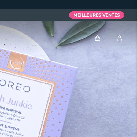
MEILLEURES VENTES
Se connecter
Profil de l'utilisateur
Mes appareils
Mes commandes
Mes adresses
Mes abonnements