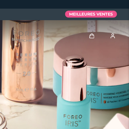
MEILLEURES VENTES
Se connecter
Profil de l'utilisateur
Mes appareils
Mes commandes
Mes adresses
Mes abonnements