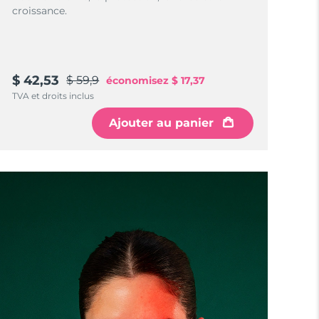
croissance.
$ 42,53
$ 59,9
économisez
$ 17,37
TVA et droits inclus
Ajouter au panier