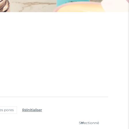
es pores
Réinitialiser
Sélectionné