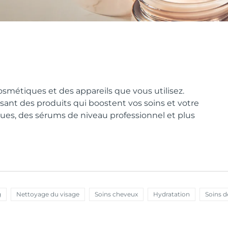
osmétiques et des appareils que vous utilisez.
sant des produits qui boostent vos soins et votre
ues, des sérums de niveau professionnel et plus
g
Nettoyage du visage
Soins cheveux
Hydratation
Soins d