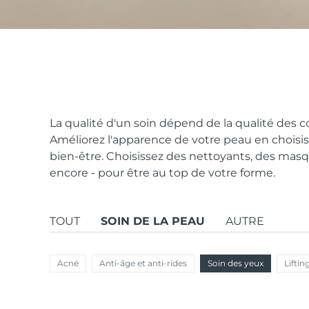
issa™ Teeth Whitening Set
FAQ™ Dual LED Panel
La qualité d'un soin dépend de la qualité des c
Améliorez l'apparence de votre peau en choisis
bien-être. Choisissez des nettoyants, des masq
POPULAIRE
encore - pour être au top de votre forme.
TOUT
SOIN DE LA PEAU
AUTRE
Offres spéciales
Bestsellers
Acné
Anti-âge et anti-rides
Soin des yeux
Liftin