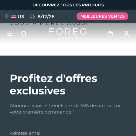
Aller
DÉCOUVREZ TOUS LES PRODUITS
au
contenu
principal
US
8/12/26
MEILLEURES VENTES
VOUS AIMEREZ AUSSI
NOUVEAU
Se connecter
Langue
BREAKING NEWS
Profil de l'utilisateur
Profitez d'offres
English
Deutsch
Español
Mes appareils
exclusives
FAQ™ Pure Beauty-Tech Elixir
Français
Italiano
Português
Mes commandes
Polski
Svenska
Русский
Abonnez-vous et bénéficiez de 15% de remise sur
votre première commande !
Türkçe
简体中文
繁體中文
Mes adresses
issa™ Teeth Whitening Set
Adresse email
Mes abonnements