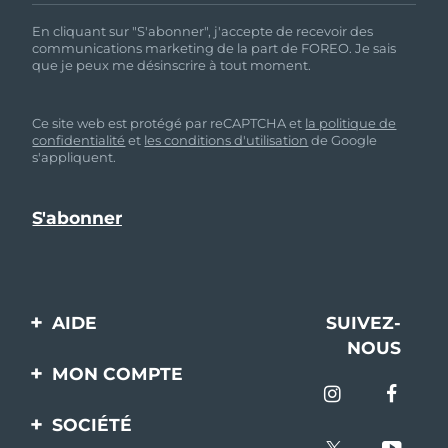
Pays de livraison
En cliquant sur "S'abonner", j'accepte de recevoir des
communications marketing de la part de FOREO. Je sais
États-Unis
Livraison estimée
8/12/26
que je peux me désinscrire à tout moment.
FAQ™ Dual LED Panel
Royaume-Uni
Livraison estimée
8/11/26
Ce site web est protégé par reCAPTCHA et
la politique de
confidentialité
et
les conditions d'utilisation
de Google
POPULAIRE
Espagne
s'appliquent.
Livraison estimée
8/11/26
Australie
Livraison estimée
8/14/26
France
Livraison estimée
8/11/26
Offres spéciales
Bestsellers
Allemagne
Livraison estimée
8/11/26
AIDE
SUIVEZ-
Canada
NOUS
Livraison estimée
8/15/26
Contactez-nous
MON COMPTE
Thérapie par lumière rouge
Commandes et
Enregistrement produit
livraisons
SOCIÉTÉ
Australie
Livraison estimée
8/14/26