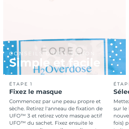
CONSEILS D'UTILISATION
Simple et facile
ÉTAPE 1
ÉTAP
Fixez le masque
Séle
Commencez par une peau propre et
Mette
sèche. Retirez l'anneau de fixation de
sur le
UFO™ 3 et retirez votre masque actif
nouvea
UFO™ du sachet. Fixez ensuite le
fois) 