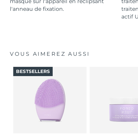
masque sur l'appareil en reclipsant
traite
l'anneau de fixation.
traite
actif 
VOUS AIMEREZ AUSSI
BESTSELLERS