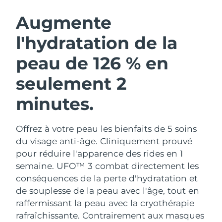
ROUTINE DE BEAUTÉ SUÉDOISE
Autriche
Livraison estimée
8/8/26
Augmente
l'hydratation de la
Bahreïn
Livraison estimée
8/9/26
peau de 126 % en
Nettoyage du visage
Lifting
Belgique
Livraison estimée
8/8/26
LUNA™ 4 coffret
BEAR™ 2 coffret
seulement 2
Bermudes
Livraison estimée
8/14/26
Anti-aging massage
Microcurrent toning
minutes.
Bosnie-Herzégovine
Livraison estimée
8/11/26
Hydratation
Soin bucco-dentaire
LUNA™ 4 Plus
BEAR™ 2 go
Offrez à votre peau les bienfaits de 5 soins
Brunei
Livraison estimée
8/13/26
UFO™ 3 coffret
issa™ 4
Massage, LED heating
Microcurrent toning on-the-go
du visage anti-âge. Cliniquement prouvé
FAQ™ TRAITEMENT ANTI-ÂGE
Deep facial hydration
Hybrid silicone sonic toothbrush
pour réduire l'apparence des rides en 1
Bulgarie
Livraison estimée
8/8/26
semaine. UFO™ 3 combat directement les
NEW
LUNA™ 4 Men
BEAR™ 2 eyes & lips
conséquences de la perte d'hydratation et
Canada
Livraison estimée
8/12/26
UFO™ 3 LED
issa™ 4 plus
For men, anti-aging massage
Microcurrent line smoothing device
de souplesse de la peau avec l'âge, tout en
Near-infrared and red light therapy
Smart hybrid silicone sonic toothbrush
Chili
raffermissant la peau avec la cryothérapie
Livraison estimée
8/12/26
device
Anti-âge
Traitements LED
rafraîchissante.
Contrairement aux masques