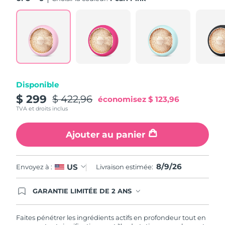
Turquie
Livraison estimée
8/9/26
Émirats arabes unis
Livraison estimée
8/9/26
Royaume-Uni
Livraison estimée
8/8/26
Disponible
États-Unis
Livraison estimée
8/9/26
$ 299
$ 422,96
économisez
$ 123,96
TVA et droits inclus
Ouzbékistan
Livraison estimée
8/13/26
Ajouter au panier
Viêt Nam
Livraison estimée
8/14/26
8/9/26
US
Envoyez à :
Livraison estimée:
GARANTIE LIMITÉE DE 2 ANS
En commandant aujourd'hui, vous êtes
automatiquement couverts par la garantie
FOREO. Cela signifie que si vous rencontrez des
Faites pénétrer les ingrédients actifs en profondeur tout en