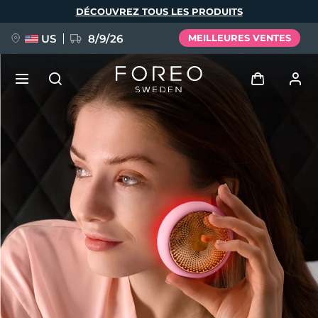
Aller
DÉCOUVREZ TOUS LES PRODUITS
au
contenu
principal
US
8/9/26
MEILLEURES VENTES
NOUVEAU
Se connecter
Langue
BREAKING NEWS
Profil de l'utilisateur
English
Deutsch
Español
Mes appareils
FAQ™ Pure Beauty-Tech Elixir
Français
Italiano
Português
Mes commandes
Polski
Svenska
Русский
Türkçe
简体中文
繁體中文
Mes adresses
issa™ Teeth Whitening Set
Mes abonnements