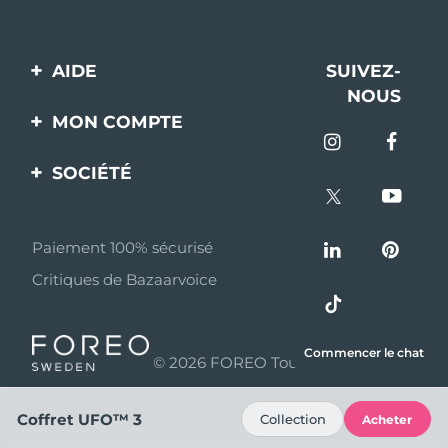
AIDE
SUIVEZ-
NOUS
Contactez-nous
MON COMPTE
Commandes et
Enregistrement produit
livraisons
SOCIÉTÉ
Aide
Garantie et retours
A propos de FOREO
Questions et réponses
Paiement 100% sécurisé
Programme d’affiliation
Critiques de Bazaarvoice
Informations sur la
Nouvelles d'affiliation
batterie
MYSA
Commencer le chat
© 2026 FOREO Tous droits réservés
Partenaires
distributeurs
Coffret UFO™ 3
Collection
Acheter
Conditions d'utilisation