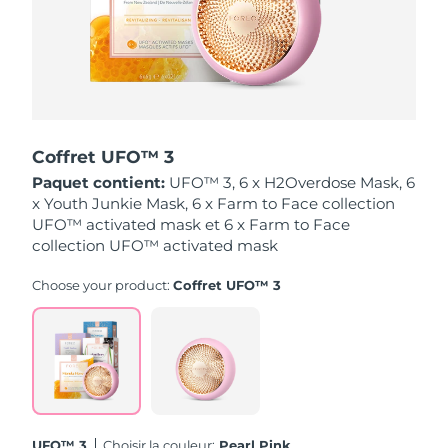
Singapour
Livraison estimée
8/10/26
Slovaquie
Livraison estimée
8/8/26
Slovénie
Livraison estimée
8/8/26
Coffret UFO™ 3
Afrique du Sud
Livraison estimée
8/16/26
Paquet contient:
UFO™ 3, 6 x H2Overdose Mask, 6
x Youth Junkie Mask, 6 x Farm to Face collection
Corée du Sud
Livraison estimée
8/10/26
UFO™ activated mask et 6 x Farm to Face
collection UFO™ activated mask
Espagne
Livraison estimée
8/8/26
Choose your product:
Coffret UFO™ 3
Suède
Livraison estimée
8/8/26
Suisse
Livraison estimée
8/8/26
Taïwan
Livraison estimée
8/13/26
Thaïlande
Livraison estimée
8/12/26
UFO™ 3
Choisir la couleur:
Pearl Pink