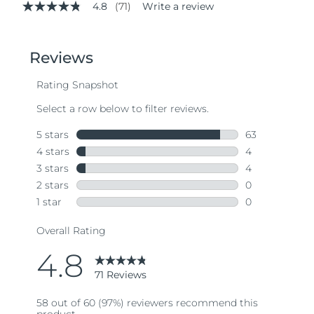
4.8
(71)
Write a review
4.8
out
of
5
stars,
average
rating
value.
Read
71
Reviews.
Same
page
link.