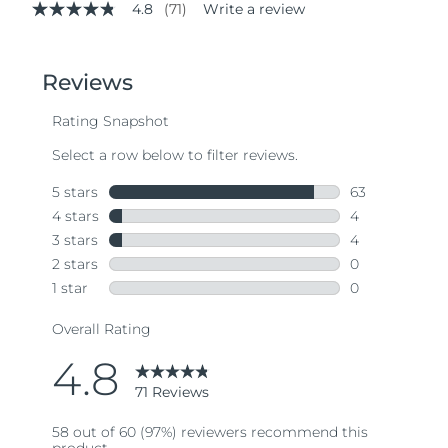
4.8
(71)
Write a review
4.8
out
of
5
stars,
average
rating
value.
Read
71
Reviews.
Same
page
link.