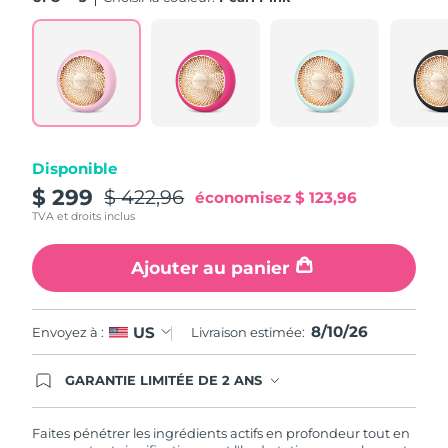
Turquie
Livraison estimée
8/10/26
Émirats arabes unis
Livraison estimée
8/10/26
Royaume-Uni
Livraison estimée
8/9/26
Disponible
États-Unis
Livraison estimée
8/10/26
$ 299
$ 422,96
économisez
$ 123,96
TVA et droits inclus
Ouzbékistan
Livraison estimée
8/14/26
Ajouter au panier
Viêt Nam
Livraison estimée
8/15/26
8/10/26
US
Envoyez à :
Livraison estimée:
GARANTIE LIMITÉE DE 2 ANS
En commandant aujourd'hui, vous êtes
automatiquement couverts par la garantie
FOREO. Cela signifie que si vous rencontrez des
Faites pénétrer les ingrédients actifs en profondeur tout en