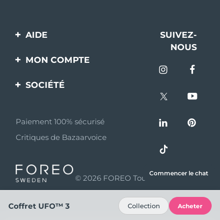
AIDE
SUIVEZ-
NOUS
Contactez-nous
MON COMPTE
Commandes et
Enregistrement produit
livraisons
SOCIÉTÉ
Aide
Garantie et retours
A propos de FOREO
Questions et réponses
Paiement 100% sécurisé
Programme d’affiliation
Critiques de Bazaarvoice
Informations sur la
Nouvelles d'affiliation
batterie
MYSA
Commencer le chat
© 2026 FOREO Tous droits réservés
Partenaires
distributeurs
Coffret UFO™ 3
Collection
Acheter
Conditions d'utilisation