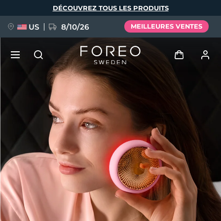
Aller
DÉCOUVREZ TOUS LES PRODUITS
au
contenu
principal
US
8/10/26
MEILLEURES VENTES
NOUVEAU
Se connecter
Langue
BREAKING NEWS
Profil de l'utilisateur
English
Deutsch
Español
Mes appareils
FAQ™ Pure Beauty-Tech Elixir
Français
Italiano
Português
Mes commandes
Polski
Svenska
Русский
Türkçe
简体中文
繁體中文
Mes adresses
issa™ Teeth Whitening Set
Mes abonnements