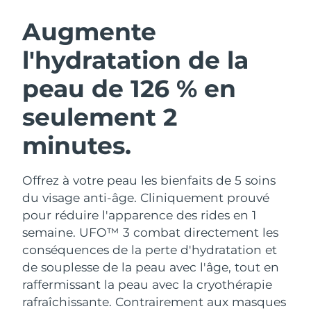
ROUTINE DE BEAUTÉ SUÉDOISE
Autriche
Livraison estimée
8/9/26
Augmente
l'hydratation de la
Bahreïn
Livraison estimée
8/10/26
peau de 126 % en
Nettoyage du visage
Lifting
Belgique
Livraison estimée
8/9/26
LUNA™ 4 coffret
BEAR™ 2 coffret
seulement 2
Bermudes
Livraison estimée
8/15/26
Anti-aging massage
Microcurrent toning
minutes.
Bosnie-Herzégovine
Livraison estimée
8/12/26
Hydratation
Soin bucco-dentaire
LUNA™ 4 Plus
BEAR™ 2 go
Offrez à votre peau les bienfaits de 5 soins
Brunei
Livraison estimée
8/14/26
UFO™ 3 coffret
issa™ 4
Massage, LED heating
Microcurrent toning on-the-go
du visage anti-âge. Cliniquement prouvé
FAQ™ TRAITEMENT ANTI-ÂGE
Deep facial hydration
Hybrid silicone sonic toothbrush
pour réduire l'apparence des rides en 1
Bulgarie
Livraison estimée
8/9/26
semaine. UFO™ 3 combat directement les
NEW
LUNA™ 4 Men
BEAR™ 2 eyes & lips
conséquences de la perte d'hydratation et
Canada
Livraison estimée
8/13/26
UFO™ 3 LED
issa™ 4 plus
For men, anti-aging massage
Microcurrent line smoothing device
de souplesse de la peau avec l'âge, tout en
Near-infrared and red light therapy
Smart hybrid silicone sonic toothbrush
Chili
raffermissant la peau avec la cryothérapie
Livraison estimée
8/13/26
device
Anti-âge
Traitements LED
rafraîchissante.
Contrairement aux masques