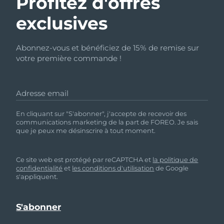
Profitez d'offres
exclusives
Abonnez-vous et bénéficiez de 15% de remise sur
votre première commande !
Adresse email
En cliquant sur "S'abonner", j'accepte de recevoir des
communications marketing de la part de FOREO. Je sais
que je peux me désinscrire à tout moment.
Ce site web est protégé par reCAPTCHA et
la politique de
confidentialité
et
les conditions d'utilisation
de Google
s'appliquent.