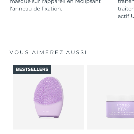
masque sur l'appareil en reclipsant
traite
l'anneau de fixation.
traite
actif 
VOUS AIMEREZ AUSSI
BESTSELLERS