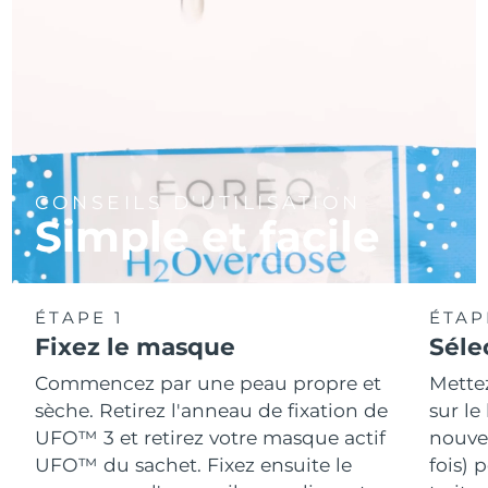
CONSEILS D'UTILISATION
Simple et facile
ÉTAPE 1
ÉTAP
Fixez le masque
Séle
Commencez par une peau propre et
Mette
sèche. Retirez l'anneau de fixation de
sur le
UFO™ 3 et retirez votre masque actif
nouvea
UFO™ du sachet. Fixez ensuite le
fois) 