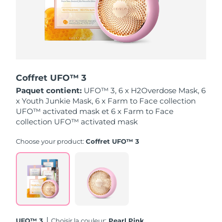
Singapour
Livraison estimée
8/11/26
Slovaquie
Livraison estimée
8/9/26
Slovénie
Livraison estimée
8/9/26
Coffret UFO™ 3
Afrique du Sud
Livraison estimée
8/17/26
Paquet contient:
UFO™ 3, 6 x H2Overdose Mask, 6
x Youth Junkie Mask, 6 x Farm to Face collection
Corée du Sud
Livraison estimée
8/11/26
UFO™ activated mask et 6 x Farm to Face
collection UFO™ activated mask
Espagne
Livraison estimée
8/9/26
Choose your product:
Coffret UFO™ 3
Suède
Livraison estimée
8/9/26
Suisse
Livraison estimée
8/9/26
Taïwan
Livraison estimée
8/14/26
Thaïlande
Livraison estimée
8/13/26
UFO™ 3
Choisir la couleur:
Pearl Pink