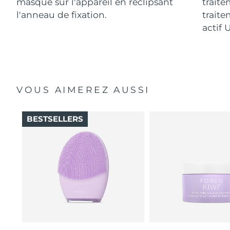
masque sur l'appareil en reclipsant
traite
l'anneau de fixation.
traite
actif 
VOUS AIMEREZ AUSSI
BESTSELLERS