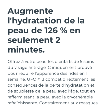
ROUTINE DE BEAUTÉ SUÉDOISE
Autriche
Livraison estimée
8/12/26
Augmente
l'hydratation de la
Bahreïn
Livraison estimée
8/13/26
peau de 126 % en
Nettoyage du visage
Lifting
Belgique
Livraison estimée
8/12/26
LUNA™ 4 coffret
BEAR™ 2 coffret
seulement 2
Bermudes
Livraison estimée
8/18/26
Anti-aging massage
Microcurrent toning
minutes.
Bosnie-Herzégovine
Livraison estimée
8/15/26
Hydratation
Soin bucco-dentaire
LUNA™ 4 Plus
BEAR™ 2 go
Offrez à votre peau les bienfaits de 5 soins
Brunei
Livraison estimée
8/17/26
UFO™ 3 coffret
issa™ 4
Massage, LED heating
Microcurrent toning on-the-go
du visage anti-âge. Cliniquement prouvé
FAQ™ TRAITEMENT ANTI-ÂGE
Deep facial hydration
Hybrid silicone sonic toothbrush
pour réduire l'apparence des rides en 1
Bulgarie
Livraison estimée
8/12/26
semaine. UFO™ 3 combat directement les
NEW
LUNA™ 4 Men
BEAR™ 2 eyes & lips
conséquences de la perte d'hydratation et
Canada
Livraison estimée
8/16/26
UFO™ 3 LED
issa™ 4 plus
For men, anti-aging massage
Microcurrent line smoothing device
de souplesse de la peau avec l'âge, tout en
Near-infrared and red light therapy
Smart hybrid silicone sonic toothbrush
Chili
raffermissant la peau avec la cryothérapie
Livraison estimée
8/16/26
device
Anti-âge
Traitements LED
rafraîchissante.
Contrairement aux masques