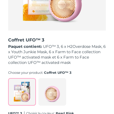
Singapour
Livraison estimée
8/14/26
Slovaquie
Livraison estimée
8/12/26
Slovénie
Livraison estimée
8/12/26
Coffret UFO™ 3
Afrique du Sud
Livraison estimée
8/20/26
Paquet contient:
UFO™ 3, 6 x H2Overdose Mask, 6
x Youth Junkie Mask, 6 x Farm to Face collection
Corée du Sud
Livraison estimée
8/14/26
UFO™ activated mask et 6 x Farm to Face
collection UFO™ activated mask
Espagne
Livraison estimée
8/12/26
Choose your product:
Coffret UFO™ 3
Suède
Livraison estimée
8/12/26
Suisse
Livraison estimée
8/12/26
Taïwan
Livraison estimée
8/17/26
Thaïlande
Livraison estimée
8/16/26
UFO™ 3
Choisir la couleur:
Pearl Pink