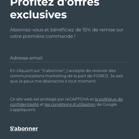
Profitez d'offres
exclusives
Abonnez-vous et bénéficiez de 15% de remise sur
votre première commande !
Adresse email
En cliquant sur "S'abonner", j'accepte de recevoir des
communications marketing de la part de FOREO. Je sais
que je peux me désinscrire à tout moment.
Ce site web est protégé par reCAPTCHA et
la politique de
confidentialité
et
les conditions d'utilisation
de Google
s'appliquent.