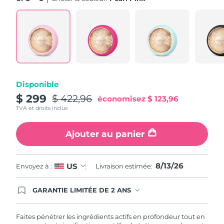
Turquie
Livraison estimée
8/13/26
Émirats arabes unis
Livraison estimée
8/13/26
Royaume-Uni
Livraison estimée
8/12/26
Disponible
États-Unis
Livraison estimée
8/13/26
$ 299
$ 422,96
économisez
$ 123,96
TVA et droits inclus
Ouzbékistan
Livraison estimée
8/17/26
Ajouter au panier
Viêt Nam
Livraison estimée
8/18/26
8/13/26
US
Envoyez à :
Livraison estimée:
GARANTIE LIMITÉE DE 2 ANS
En commandant aujourd'hui, vous êtes
automatiquement couverts par la garantie
FOREO. Cela signifie que si vous rencontrez des
Faites pénétrer les ingrédients actifs en profondeur tout en