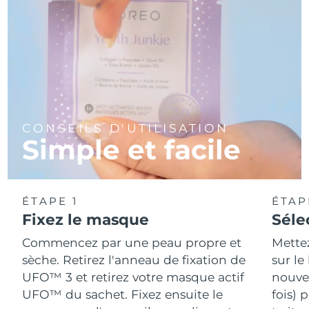
CONSEILS D'UTILISATION
Simple et facile
ÉTAPE 1
ÉTAP
Fixez le masque
Séle
Commencez par une peau propre et
Mette
sèche. Retirez l'anneau de fixation de
sur le
UFO™ 3 et retirez votre masque actif
nouvea
UFO™ du sachet. Fixez ensuite le
fois) 