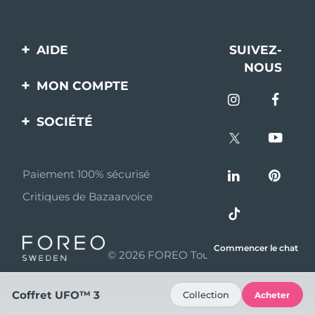
AIDE
SUIVEZ-
NOUS
Contactez-nous
MON COMPTE
Commandes et
Enregistrement produit
livraisons
SOCIÉTÉ
Aide
Garantie et retours
A propos de FOREO
Questions et réponses
Paiement 100% sécurisé
Programme d’affiliation
Critiques de Bazaarvoice
Informations sur la
Nouvelles d'affiliation
batterie
MYSA
Commencer le chat
© 2026 FOREO Tous droits réservés
Partenaires
distributeurs
Coffret UFO™ 3
Collection
Acheter
Conditions d'utilisation