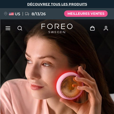
Aller
DÉCOUVREZ TOUS LES PRODUITS
au
contenu
principal
US
8/13/26
MEILLEURES VENTES
NOUVEAU
Se connecter
Langue
BREAKING NEWS
Profil de l'utilisateur
English
Deutsch
Español
Mes appareils
FAQ™ Pure Beauty-Tech Elixir
Français
Italiano
Português
Mes commandes
Polski
Svenska
Русский
Türkçe
简体中文
繁體中文
Mes adresses
issa™ Teeth Whitening Set
Mes abonnements