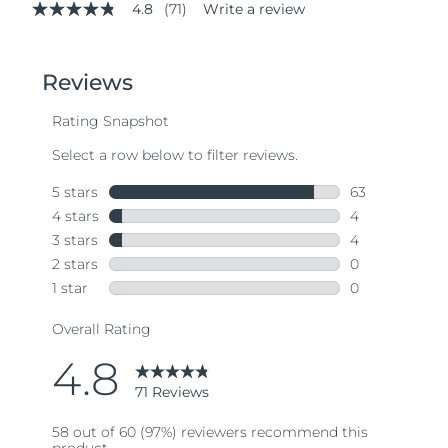
4.8
(71)
Write a review
4.8
out
of
5
stars,
average
rating
value.
Read
71
Reviews.
Same
page
link.