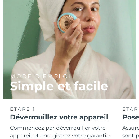
MODE D'EMPLOI
Simple et facile
ÉTAPE 1
ÉTAP
Déverrouillez votre appareil
Pose
Commencez par déverrouiller votre
Assure
appareil et enregistrez votre garantie
sont p