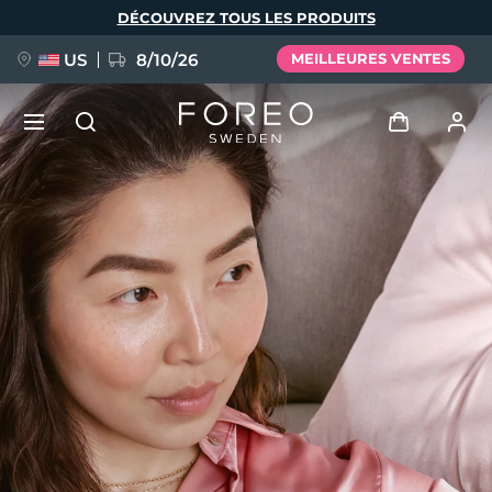
Aller
DÉCOUVREZ TOUS LES PRODUITS
au
contenu
principal
US
8/10/26
MEILLEURES VENTES
NOUVEAU
Se connecter
Langue
BREAKING NEWS
Profil de l'utilisateur
English
Deutsch
Español
Mes appareils
FAQ™ Pure Beauty-Tech Elixir
Français
Italiano
Português
Mes commandes
Polski
Svenska
Русский
Türkçe
简体中文
繁體中文
Mes adresses
issa™ Teeth Whitening Set
Mes abonnements