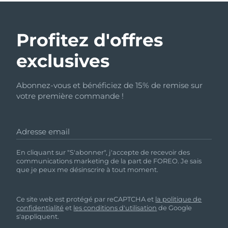
Profitez d'offres
exclusives
Abonnez-vous et bénéficiez de 15% de remise sur
votre première commande !
Adresse email
En cliquant sur "S'abonner", j'accepte de recevoir des
communications marketing de la part de FOREO. Je sais
que je peux me désinscrire à tout moment.
Ce site web est protégé par reCAPTCHA et
la politique de
confidentialité
et
les conditions d'utilisation
de Google
s'appliquent.