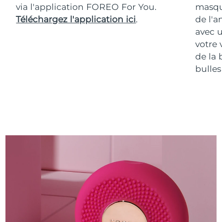
via l'application FOREO For You.
masqu
Téléchargez l'application ici
.
de l'a
avec u
votre 
de la 
bulles 