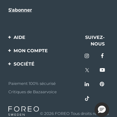
AIDE
SUIVEZ-
NOUS
Contactez-nous
MON COMPTE
Commandes et
Enregistrement produit
livraisons
SOCIÉTÉ
Aide
Garantie et retours
A propos de FOREO
Questions et réponses
Paiement 100% sécurisé
Programme d’affiliation
Critiques de Bazaarvoice
Informations sur la
Nouvelles d'affiliation
batterie
MYSA
© 2026 FOREO Tous droits réservés
Partenaires