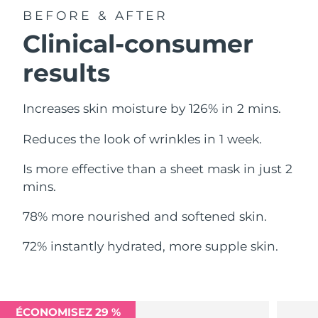
BEFORE & AFTER
Philippines
Livraison estimée
12/8/26
Clinical-consumer
Pologne
Livraison estimée
10/8/26
results
Portugal
Livraison estimée
9/8/26
Increases skin moisture by 126% in 2 mins.
Porto Rico
Livraison estimée
11/8/26
Reduces the look of wrinkles in 1 week.
Qatar
Livraison estimée
10/8/26
Is more effective than a sheet mask in just 2
mins.
La Réunion
Livraison estimée
14/8/26
78% more nourished and softened skin.
Roumanie
Livraison estimée
9/8/26
72% instantly hydrated, more supple skin.
Russie
Livraison estimée
17/8/26
Arabie saoudite
Livraison estimée
10/8/26
ÉCONOMISEZ 29 %