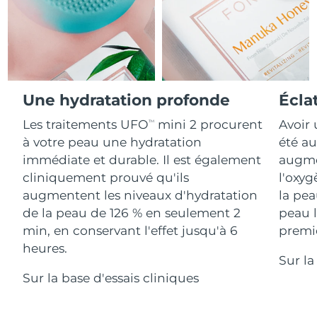
Advanced pore care essentials
For healthy hair
18% PAP
Israël
Livraison estimée
13/8/26
Cosmétiques
Hommes
Italie
Livraison estimée
9/8/26
Japon
Livraison estimée
12/8/26
Une hydratation profonde
Écla
Acheter tout
Jersey
Livraison estimée
14/8/26
Les traitements UFO
mini 2 procurent
Avoir 
TM
à votre peau une hydratation
été au
Kazakhstan
Livraison estimée
11/8/26
immédiate et durable. Il est également
augmen
FOREO APP
cliniquement prouvé qu'ils
l'oxyg
Koweït
Livraison estimée
9/8/26
augmentent les niveaux d'hydratation
la pea
À PROPROS
de la peau de 126 % en seulement 2
peau l
Lettonie
Livraison estimée
9/8/26
min, en conservant l'effet jusqu'à 6
premiè
heures.
Liban
Livraison estimée
10/8/26
Sur la
Sur la base d'essais cliniques
Lituanie
Livraison estimée
9/8/26
Luxembourg
Livraison estimée
9/8/26