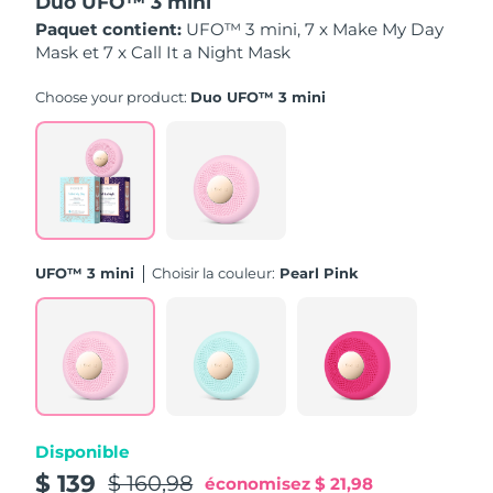
Duo UFO™ 3 mini
Paquet contient:
UFO™ 3 mini, 7 x Make My Day
Philippines
Livraison estimée
8/12/26
Mask et 7 x Call It a Night Mask
Pologne
Choose your product:
Duo UFO™ 3 mini
Livraison estimée
8/10/26
Portugal
Livraison estimée
8/9/26
Porto Rico
Livraison estimée
8/11/26
Qatar
Livraison estimée
8/10/26
UFO™ 3 mini
Choisir la couleur:
Pearl Pink
La Réunion
Livraison estimée
8/14/26
Roumanie
Livraison estimée
8/9/26
Russie
Livraison estimée
8/17/26
Disponible
Arabie saoudite
Livraison estimée
8/10/26
$ 139
$ 160,98
économisez
$ 21,98