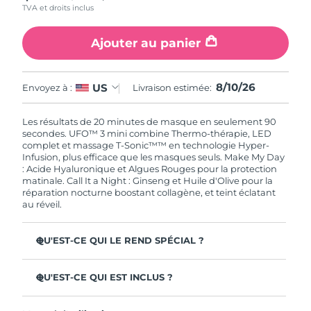
TVA et droits inclus
Singapour
Livraison estimée
8/11/26
Ajouter au panier
Slovaquie
Livraison estimée
8/9/26
Slovénie
Livraison estimée
8/9/26
8/10/26
US
Envoyez à :
Livraison estimée:
Afrique du Sud
Livraison estimée
8/17/26
Les résultats de 20 minutes de masque en seulement 90
secondes. UFO™ 3 mini combine Thermo-thérapie, LED
Corée du Sud
Livraison estimée
8/11/26
complet et massage T-Sonic™™ en technologie Hyper-
Infusion, plus efficace que les masques seuls. Make My Day
: Acide Hyaluronique et Algues Rouges pour la protection
Espagne
Livraison estimée
8/9/26
matinale. Call It a Night : Ginseng et Huile d'Olive pour la
réparation nocturne boostant collagène, et teint éclatant
au réveil.
Suède
Livraison estimée
8/9/26
Suisse
Livraison estimée
8/9/26
QU'EST-CE QUI LE REND SPÉCIAL ?
Cliniquement prouvé : augmente l'hydratation de 126 %
Taïwan
Livraison estimée
8/14/26
en 2 min et réduit les rides en 1 semaine.
QU'EST-CE QUI EST INCLUS ?
LED à spectre complet & 8 couleurs, dont lumière rouge
UFO™ 3 mini
Thaïlande
Livraison estimée
8/13/26
booster de collagène pour une peau ferme.