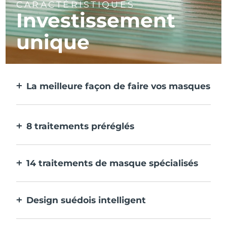
CARACTÉRISTIQUES
Investissement
unique
La meilleure façon de faire vos masques
Plus efficace qu'un masque en tissu. Et 10
fois plus rapide.
8 traitements préréglés
D'une simple pression sur un bouton.
Ajustez-les à vos préférences via
14 traitements de masque spécialisés
l'application.
La combinaison parfaite de technologies
pour compléter les ingrédients de votre
Design suédois intelligent
masque.
100% étanche et ultra-hygiénique. Jusqu'à
40 minutes d'utilisation par charge USB.