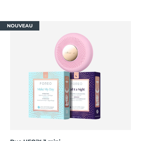
R.A.S. chinoise de
Livraison estimée
8/11/26
Macao
NOUVEAU
Malaisie
Livraison estimée
8/12/26
Malte
Livraison estimée
8/9/26
Mexique
Livraison estimée
8/13/26
Monaco
Livraison estimée
8/10/26
Pays-Bas
Livraison estimée
8/9/26
Nouvelle-Zélande
Livraison estimée
8/9/26
Norvège
Livraison estimée
8/9/26
Oman
Livraison estimée
8/12/26