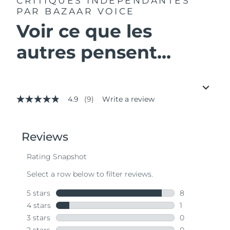
CRITIQUES INDÉPENDANTES
PAR BAZAAR VOICE
Voir ce que les
autres pensent...
4.9
(9)
Write a review
4.9
out
of
5
stars,
average
rating
value.
Read
9
Reviews.
Same
page
link.