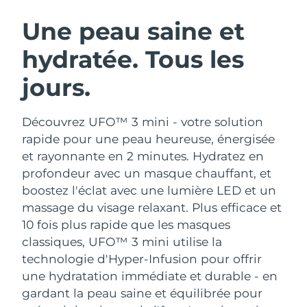
ROUTINE DE BEAUTÉ SUÉDOISE
Autriche
Livraison estimée
8/9/26
Une peau saine et
hydratée. Tous les
Bahreïn
Livraison estimée
8/10/26
jours.
Nettoyage du visage
Lifting
Belgique
Livraison estimée
8/9/26
LUNA™ 4 coffret
BEAR™ 2 coffret
Bermudes
Livraison estimée
8/15/26
Découvrez UFO™ 3 mini - votre solution
Anti-aging massage
Microcurrent toning
rapide pour une peau heureuse, énergisée
Bosnie-Herzégovine
Livraison estimée
8/12/26
et rayonnante en 2 minutes. Hydratez en
Hydratation
Soin bucco-dentaire
profondeur avec un masque chauffant, et
LUNA™ 4 Plus
BEAR™ 2 go
Brunei
Livraison estimée
8/14/26
UFO™ 3 coffret
issa™ 4
boostez l'éclat avec une lumière LED et un
Massage, LED heating
Microcurrent toning on-the-go
FAQ™ TRAITEMENT ANTI-ÂGE
massage du visage relaxant.
Plus efficace et
Deep facial hydration
Hybrid silicone sonic toothbrush
Bulgarie
Livraison estimée
8/9/26
10 fois plus rapide que les masques
NEW
classiques, UFO™ 3 mini utilise la
LUNA™ 4 Men
BEAR™ 2 eyes & lips
Canada
Livraison estimée
8/13/26
UFO™ 3 LED
issa™ 4 plus
technologie d'Hyper-Infusion pour offrir
For men, anti-aging massage
Microcurrent line smoothing device
Near-infrared and red light therapy
une hydratation immédiate et durable - en
Smart hybrid silicone sonic toothbrush
Chili
Livraison estimée
8/13/26
device
Anti-âge
Traitements LED
gardant la peau saine et équilibrée pour