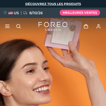
Aller
DÉCOUVREZ TOUS LES PRODUITS
au
contenu
principal
US
8/10/26
MEILLEURES VENTES
NOUVEAU
Se connecter
Langue
BREAKING NEWS
Profil de l'utilisateur
English
Deutsch
Español
Mes appareils
FAQ™ Pure Beauty-Tech Elixir
Français
Italiano
Português
Mes commandes
Polski
Svenska
Русский
Türkçe
简体中文
繁體中文
Mes adresses
issa™ Teeth Whitening Set
Mes abonnements