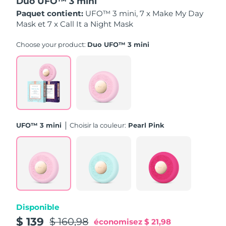
Duo UFO™ 3 mini
Paquet contient:
UFO™ 3 mini, 7 x Make My Day
Philippines
Livraison estimée
8/15/26
Mask et 7 x Call It a Night Mask
Pologne
Choose your product:
Duo UFO™ 3 mini
Livraison estimée
8/13/26
Portugal
Livraison estimée
8/12/26
Porto Rico
Livraison estimée
8/14/26
Qatar
Livraison estimée
8/13/26
UFO™ 3 mini
Choisir la couleur:
Pearl Pink
La Réunion
Livraison estimée
8/17/26
Roumanie
Livraison estimée
8/12/26
Russie
Livraison estimée
8/20/26
Disponible
Arabie saoudite
Livraison estimée
8/13/26
$ 139
$ 160,98
économisez
$ 21,98