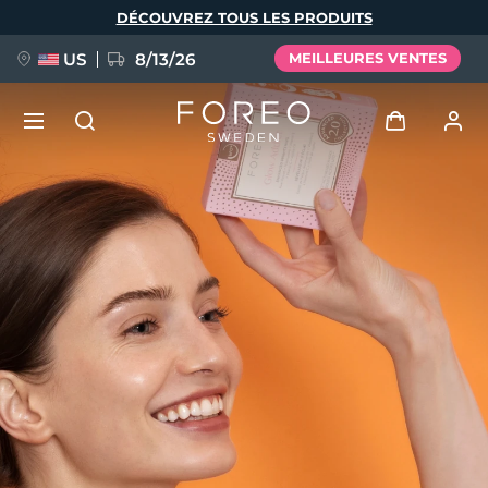
Aller
DÉCOUVREZ TOUS LES PRODUITS
au
contenu
principal
US
8/13/26
MEILLEURES VENTES
NOUVEAU
Se connecter
Langue
BREAKING NEWS
Profil de l'utilisateur
English
Deutsch
Español
Mes appareils
FAQ™ Pure Beauty-Tech Elixir
Français
Italiano
Português
Mes commandes
Polski
Svenska
Русский
Türkçe
简体中文
繁體中文
Mes adresses
issa™ Teeth Whitening Set
Mes abonnements