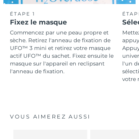
ÉTAPE 1
ÉTAP
Fixez le masque
Séle
Commencez par une peau propre et
Mette
sèche. Retirez l'anneau de fixation de
appuya
UFO™ 3 mini et retirez votre masque
Appuy
actif UFO™ du sachet. Fixez ensuite le
univer
masque sur l'appareil en reclipsant
l'un d
l'anneau de fixation.
sélect
votre 
VOUS AIMEREZ AUSSI