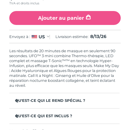
TVA et droits inclus
Singapour
Livraison estimée
8/14/26
Ajouter au panier
Slovaquie
Livraison estimée
8/12/26
Slovénie
Livraison estimée
8/12/26
8/13/26
US
Envoyez à :
Livraison estimée:
Afrique du Sud
Livraison estimée
8/20/26
Les résultats de 20 minutes de masque en seulement 90
secondes. UFO™ 3 mini combine Thermo-thérapie, LED
Corée du Sud
Livraison estimée
8/14/26
complet et massage T-Sonic™™ en technologie Hyper-
Infusion, plus efficace que les masques seuls. Make My Day
: Acide Hyaluronique et Algues Rouges pour la protection
Espagne
Livraison estimée
8/12/26
matinale. Call It a Night : Ginseng et Huile d'Olive pour la
réparation nocturne boostant collagène, et teint éclatant
au réveil.
Suède
Livraison estimée
8/12/26
Suisse
Livraison estimée
8/12/26
QU'EST-CE QUI LE REND SPÉCIAL ?
Cliniquement prouvé : augmente l'hydratation de 126 %
Taïwan
Livraison estimée
8/17/26
en 2 min et réduit les rides en 1 semaine.
QU'EST-CE QUI EST INCLUS ?
LED à spectre complet & 8 couleurs, dont lumière rouge
UFO™ 3 mini
Thaïlande
Livraison estimée
8/16/26
booster de collagène pour une peau ferme.