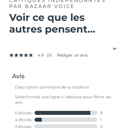
CRITIQUES INDÉPENDANTES
PAR BAZAAR VOICE
Voir ce que les
autres pensent...
4.9
(9)
Rédiger un avis
4.9
étoiles
sur
5,
valeur
de
la
note
moyenne.
Read
9
Reviews.
Lien
sur
la
même