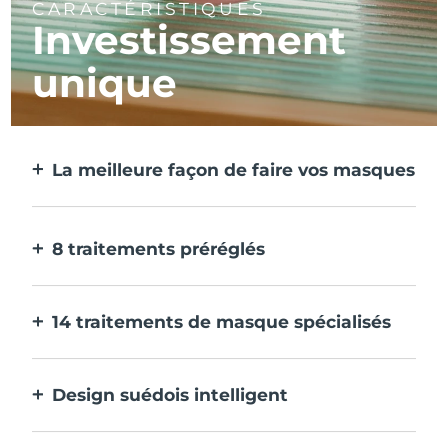
CARACTÉRISTIQUES
Investissement
unique
La meilleure façon de faire vos masques
Plus efficace qu'un masque en tissu. Et 10
fois plus rapide.
8 traitements préréglés
D'une simple pression sur un bouton.
Ajustez-les à vos préférences via
14 traitements de masque spécialisés
l'application.
La combinaison parfaite de technologies
pour compléter les ingrédients de votre
Design suédois intelligent
masque.
100% étanche et ultra-hygiénique. Jusqu'à
40 minutes d'utilisation par charge USB.