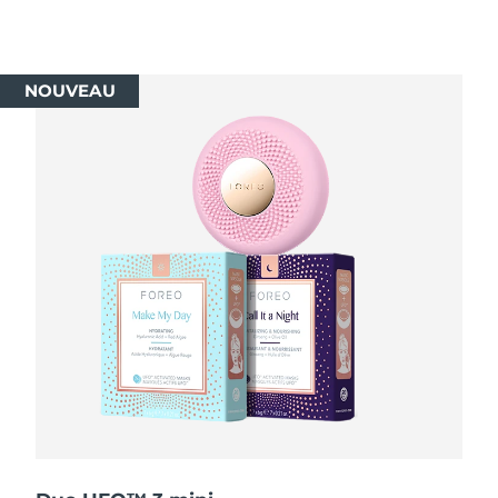
R.A.S. chinoise de
Livraison estimée
8/14/26
Macao
NOUVEAU
Malaisie
Livraison estimée
8/15/26
Malte
Livraison estimée
8/12/26
Mexique
Livraison estimée
8/16/26
Monaco
Livraison estimée
8/13/26
Pays-Bas
Livraison estimée
8/12/26
Nouvelle-Zélande
Livraison estimée
8/12/26
Norvège
Livraison estimée
8/12/26
Oman
Livraison estimée
8/15/26