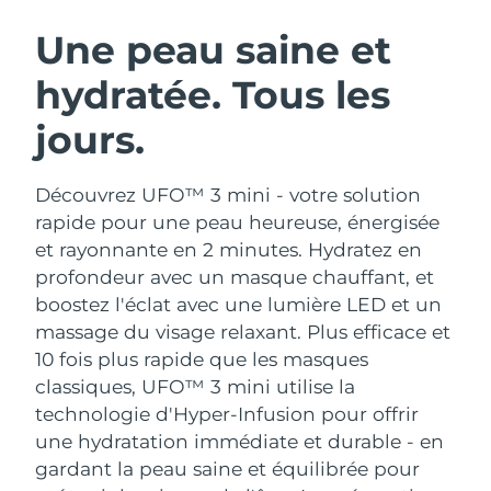
ROUTINE DE BEAUTÉ SUÉDOISE
Autriche
Livraison estimée
8/12/26
Une peau saine et
hydratée. Tous les
Bahreïn
Livraison estimée
8/13/26
jours.
Nettoyage du visage
Lifting
Belgique
Livraison estimée
8/12/26
LUNA™ 4 coffret
BEAR™ 2 coffret
Bermudes
Livraison estimée
8/18/26
Découvrez UFO™ 3 mini - votre solution
Anti-aging massage
Microcurrent toning
rapide pour une peau heureuse, énergisée
Bosnie-Herzégovine
Livraison estimée
8/15/26
et rayonnante en 2 minutes. Hydratez en
Hydratation
Soin bucco-dentaire
profondeur avec un masque chauffant, et
LUNA™ 4 Plus
BEAR™ 2 go
Brunei
Livraison estimée
8/17/26
UFO™ 3 coffret
issa™ 4
boostez l'éclat avec une lumière LED et un
Massage, LED heating
Microcurrent toning on-the-go
FAQ™ TRAITEMENT ANTI-ÂGE
massage du visage relaxant.
Plus efficace et
Deep facial hydration
Hybrid silicone sonic toothbrush
Bulgarie
Livraison estimée
8/12/26
10 fois plus rapide que les masques
NEW
classiques, UFO™ 3 mini utilise la
LUNA™ 4 Men
BEAR™ 2 eyes & lips
Canada
Livraison estimée
8/16/26
UFO™ 3 LED
issa™ 4 plus
technologie d'Hyper-Infusion pour offrir
For men, anti-aging massage
Microcurrent line smoothing device
Near-infrared and red light therapy
une hydratation immédiate et durable - en
Smart hybrid silicone sonic toothbrush
Chili
Livraison estimée
8/16/26
device
Anti-âge
Traitements LED
gardant la peau saine et équilibrée pour