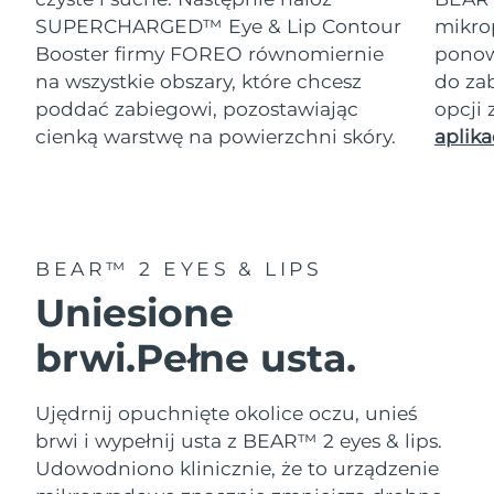
08/08/2026
SUPERCHARGED™ Eye & Lip Contour
mikro
Oczekiwany czas dostawy
Booster firmy FOREO równomiernie
ponow
Słowenia
08/08/2026
na wszystkie obszary, które chcesz
do za
poddać zabiegowi, pozostawiając
opcji
Republika
Oczekiwany czas dostawy
cienką warstwę na powierzchni skóry.
aplika
Południowej Afryki
16/08/2026
Oczekiwany czas dostawy
Korea Południowa
10/08/2026
Oczekiwany czas dostawy
Hiszpania
BEAR™ 2 EYES & LIPS
08/08/2026
Uniesione
Oczekiwany czas dostawy
Szwecja
08/08/2026
brwi.
Pełne usta.
Oczekiwany czas dostawy
Szwajcaria
08/08/2026
Ujędrnij opuchnięte okolice oczu, unieś
brwi i wypełnij usta z BEAR™ 2 eyes & lips.
Oczekiwany czas dostawy
Tajwan
Udowodniono klinicznie, że to urządzenie
13/08/2026