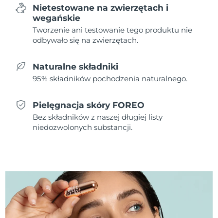
Nietestowane na zwierzętach i
wegańskie
Oczekiwany czas dostawy
Holandia
08/08/2026
Tworzenie ani testowanie tego produktu nie
odbywało się na zwierzętach.
Oczekiwany czas dostawy
Nowa Zelandia
08/08/2026
Naturalne składniki
95% składników pochodzenia naturalnego.
Oczekiwany czas dostawy
Norwegia
08/08/2026
Pielęgnacja skóry FOREO
Oczekiwany czas dostawy
Oman
11/08/2026
Bez składników z naszej długiej listy
niedozwolonych substancji.
Oczekiwany czas dostawy
Filipiny
11/08/2026
Oczekiwany czas dostawy
Polska
09/08/2026
Oczekiwany czas dostawy
Portugalia
08/08/2026