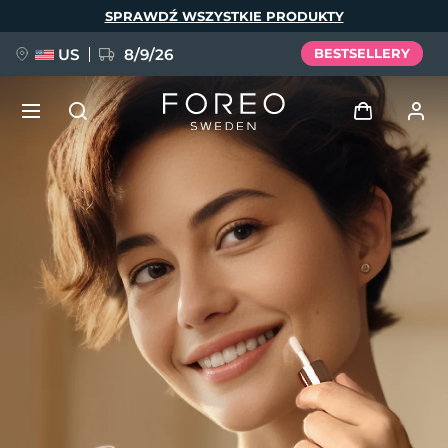
Przejdź
SPRAWDŹ WSZYSTKIE PRODUKTY
do
treści
US
8/9/26
BESTSELLERY
NOWOŚĆ
Zaloguj
Język
BREAKING NEWS
Profil użytkownika
English
Deutsch
Español
Moje urządzenia
FAQ™ Pure Beauty-Tech Elixir
Français
Italiano
Português
Moje zamówienia
Polski
Svenska
Русский
Türkçe
简体中文
繁體中文
Moje adresy
issa™ Teeth Whitening Set
Moje subskrypcje