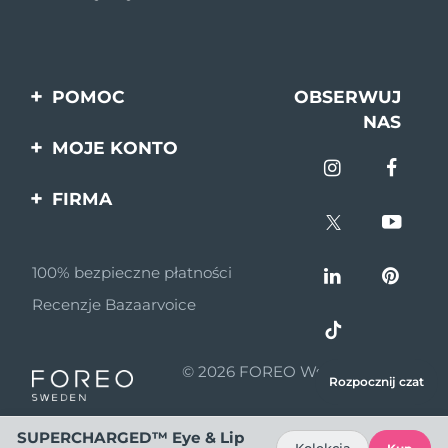
POMOC
OBSERWUJ
NAS
Kontakt
MOJE KONTO
Zamówienia & Wysyłka
Rejestracja produktu
FIRMA
Gwarancja & Zwroty
Pomoc
O nas
Pytania i odpowiedzi
100% bezpieczne płatności
Program partnerski
Informacje o baterii
Recenzje Bazaarvoice
Wiadomości
partnerskie
© 2026 FOREO Wszelkie prawa
MYSA
Rozpocznij czat
zastrzeżone
Dystrybutorzy
SUPERCHARGED™ Eye & Lip