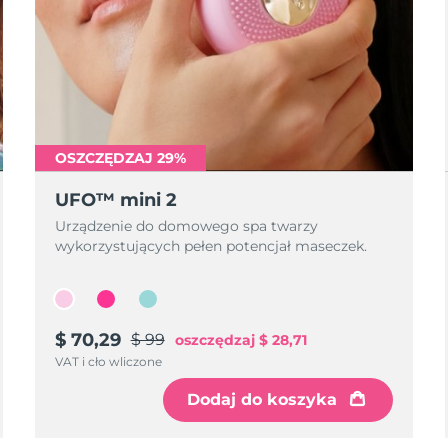
OSZCZĘDZAJ 29%
UFO™ mini 2
Urządzenie do domowego spa twarzy
wykorzystujących pełen potencjał maseczek.
$ 70,29
$ 99
oszczędzaj
$ 28,71
VAT i cło wliczone
Dodaj do koszyka