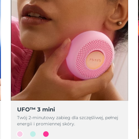
UFO™ 3 mini
Twój 2-minutowy zabieg dla szczęśliwej, pełnej
energii i promiennej skóry.