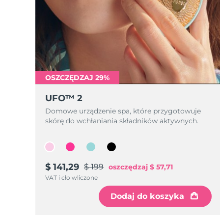
OSZCZĘDZAJ 29%
UFO™ 2
Domowe urządzenie spa, które przygotowuje
skórę do wchłaniania składników aktywnych.
$ 141,29
$ 199
oszczędzaj
$ 57,71
VAT i cło wliczone
Dodaj do koszyka