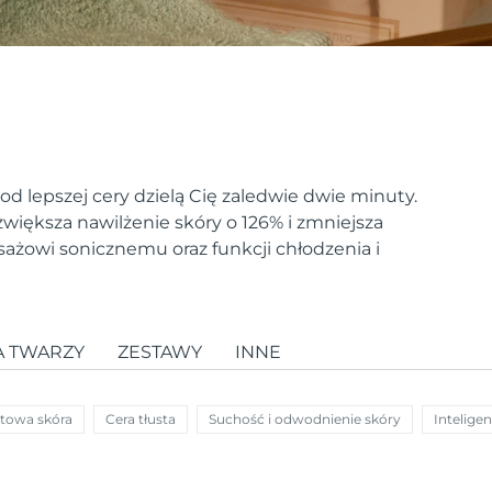
d lepszej cery dzielą Cię zaledwie dwie minuty.
większa nawilżenie skóry o 126% i zmniejsza
ażowi sonicznemu oraz funkcji chłodzenia i
A TWARZY
ZESTAWY
INNE
towa skóra
Cera tłusta
Suchość i odwodnienie skóry
Intelige