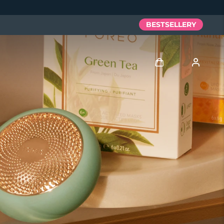
BESTSELLERY
Zaloguj
Profil użytkownika
Moje urządzenia
Moje zamówienia
Moje adresy
Moje subskrypcje