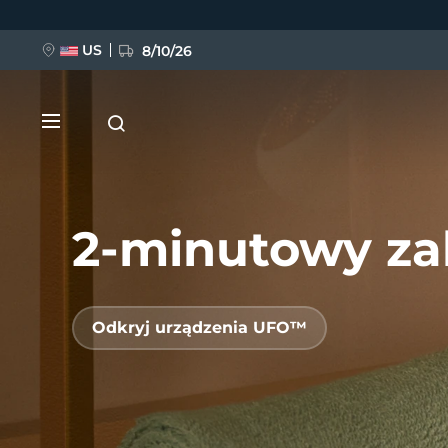
Przejdź
do
treści
US
8/10/26
2-minutowy za
NOWOŚĆ
Odkryj urządzenia UFO™
BREAKING NEWS
FAQ™ Pure Beauty-Tech Elixir