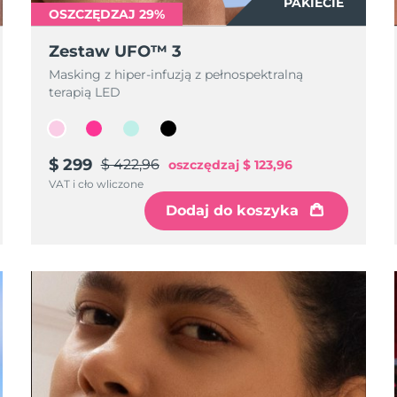
PAKIECIE
OSZCZĘDZAJ 29%
Zestaw UFO™ 3
Masking z hiper-infuzją z pełnospektralną
terapią LED
$ 299
$ 422,96
oszczędzaj
$ 123,96
VAT i cło wliczone
Dodaj do koszyka