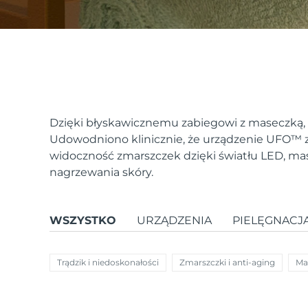
issa™ Teeth Whitening Set
FAQ™ Dual LED Panel
Dzięki błyskawicznemu zabiegowi z maseczką, o
Udowodniono klinicznie, że urządzenie UFO
™
z
widoczność zmarszczek dzięki światłu LED, mas
POPULARNY
nagrzewania skóry.
WSZYSTKO
URZĄDZENIA
PIELĘGNACJ
Specjalne oferty
Bestsellery
Trądzik i niedoskonałości
Zmarszczki i anti-aging
Ma