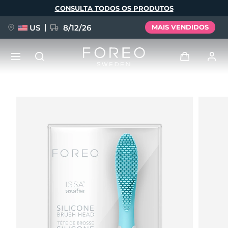
Pular
CONSULTA TODOS OS PRODUTOS
para
o
conteúdo
principal
US
8/12/26
MAIS VENDIDOS
NOVIDADE
Entrar
Idioma
BREAKING NEWS
Perfil de usuário
English
Deutsch
Español
Meus aparelhos
FAQ™ Pure Beauty-Tech Elixir
Français
Italiano
Português
Meus pedidos
Polski
Svenska
Русский
Türkçe
简体中文
繁體中文
Meus endereços
issa™ Teeth Whitening Set
As minhas subscrições