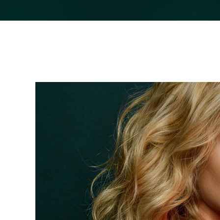
issa™ Teeth Whitening Set
FAQ™ Dual LED Panel
POPULAR
Ofertas especiais
Bestsellers