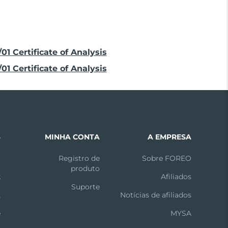
01 Certificate of Analysis
01 Certificate of Analysis
S
MINHA CONTA
A EMPRESA
m
Registro de
Sobre FOREO
produto
k
Afiliados
Suporte
X
Notícias de afiliados
e
MYSA