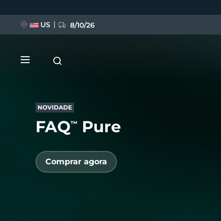
Pular
para
o
conteúdo
US
8/10/26
principal
NOVIDADE
FAQ
Pure
™
NOVIDADE
Comprar agora
BREAKING NEWS
FAQ™ Pure Beauty-Tech Elixir