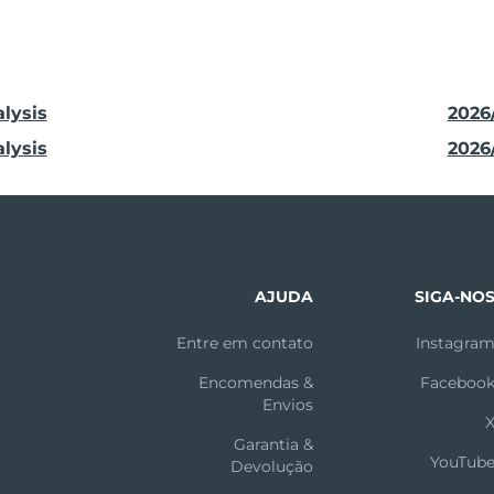
alysis
2026/
alysis
2026/
AJUDA
SIGA-NO
Entre em contato
Instagra
Encomendas &
Faceboo
Envios
Garantia &
YouTub
Devolução