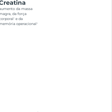
Creatina
aumento da massa
magra, da força
corporal
e da
17
memória operacional
18