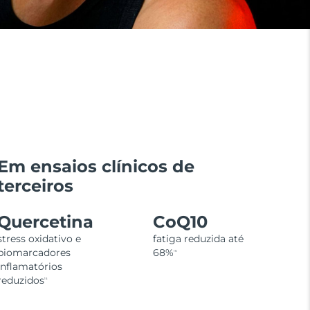
Em ensaios clínicos de
terceiros
Quercetina
CoQ10
stress oxidativo e
fatiga reduzida até
biomarcadores
68%
16
inflamatórios
reduzidos
15