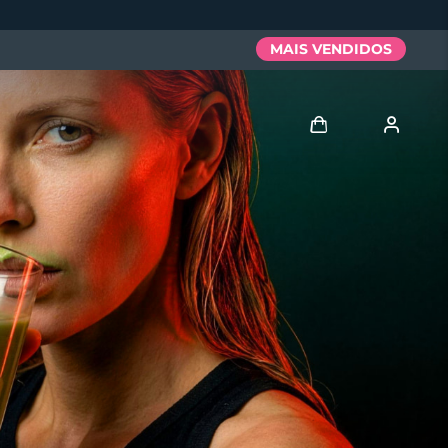
MAIS VENDIDOS
Entrar
Perfil de usuário
Meus aparelhos
Meus pedidos
Meus endereços
As minhas subscrições