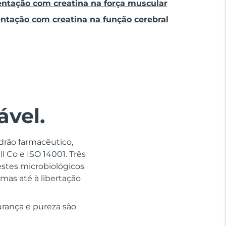
entação com creatina na força muscular
ntação com creatina na função cerebral
ável.
drão farmacêutico,
 Co e ISO 14001. Três
estes microbiológicos
mas até à libertação
rança e pureza são