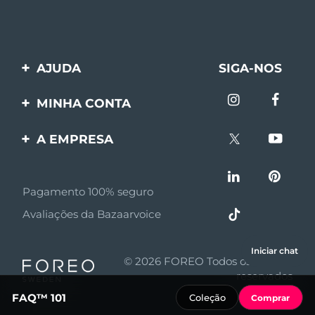
AJUDA
SIGA-NOS
Entre em contato
MINHA CONTA
Encomendas & Envios
Registro de produto
A EMPRESA
Garantia & Devolução
Suporte
Sobre FOREO
Perguntas frequentes
Pagamento 100% seguro
Afiliados
Informações da bateria
Avaliações da Bazaarvoice
Notícias de afiliados
MYSA
Iniciar chat
© 2026 FOREO Todos os direitos
Parceiro minoritário
reservados
FAQ™ 101
Coleção
Comprar
Termos de uso