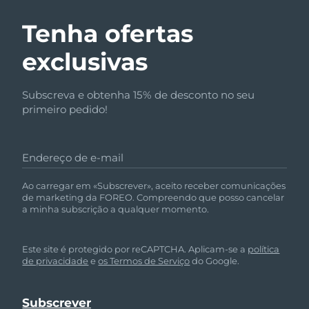
Tenha ofertas
exclusivas
Subscreva e obtenha 15% de desconto no seu
primeiro pedido!
Endereço de e-mail
Ao carregar em «Subscrever», aceito receber comunicações
de marketing da FOREO. Compreendo que posso cancelar
a minha subscrição a qualquer momento.
Este site é protegido por reCAPTCHA. Aplicam-se a
política
de privacidade
e
os Termos de Serviço
do Google.