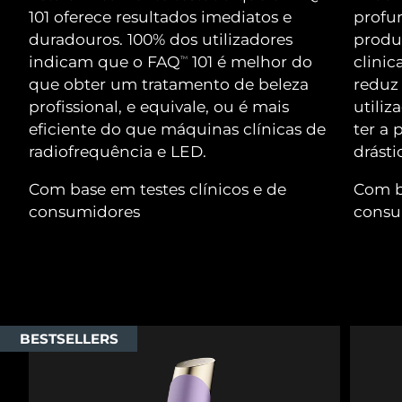
Serum
issa™ Teeth Whitening Gel
101 oferece resultados imediatos e
profun
Advanced pore care essentials
For healthy hair
18% PAP
duradouros. 100% dos utilizadores
produç
Israel
Entrega prevista
8/12/26
Cosméticos
Homens
indicam que o FAQ
101 é melhor do
clini
TM
Itália
que obter um tratamento de beleza
reduz
Entrega prevista
8/8/26
profissional, e equivale, ou é mais
utiliz
Japão
Entrega prevista
8/11/26
eficiente do que máquinas clínicas de
ter a 
radiofrequência e LED.
drásti
Comprar todos
Jersey
Entrega prevista
8/13/26
Com base em testes clínicos e de
Com ba
Cazaquistão
Entrega prevista
8/10/26
consumidores
consu
FOREO APP
Kuwait
Entrega prevista
8/8/26
SOBRE
Letônia
Entrega prevista
8/8/26
Líbano
Entrega prevista
8/9/26
BESTSELLERS
Lituânia
Entrega prevista
8/8/26