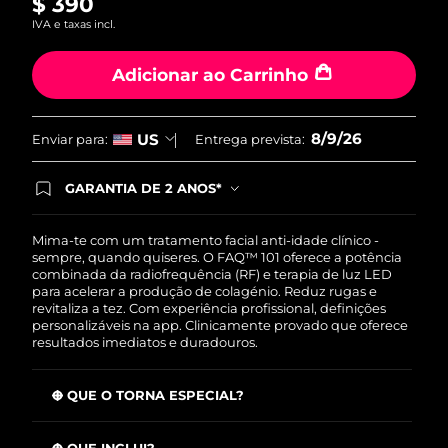
$ 390
Reviews.
Omã
Entrega prevista
8/11/26
IVA e taxas incl.
Link
abre
Filipinas
na
Entrega prevista
8/11/26
Adicionar ao Carrinho
mesma
página.
Polônia
Entrega prevista
8/9/26
8/9/26
US
Enviar para:
Entrega prevista:
Portugal
Entrega prevista
8/8/26
GARANTIA DE 2 ANOS*
Porto Rico
Entrega prevista
8/10/26
Ao efetuar seu pedido hoje, você tem direito a
cobertura completa da Garantia FOREO. Isso
significa que se você tiver qualquer problema até
Mima-te com um tratamento facial anti-idade clínico -
Catar
Entrega prevista
8/9/26
2 anos após a compra, a FOREO substituirá seu
sempre, quando quiseres. O FAQ™ 101 oferece a potência
produto gratuitamente.*exceto pelo Luna FOFO
combinada da radiofrequência (RF) e terapia de luz LED
e Luna Play plus cuja garantia é de 90 dias.
para acelerar a produção de colagénio. Reduz rugas e
Reunião
Entrega prevista
8/13/26
revitaliza a tez. Com experiência profissional, definições
personalizáveis na app. Clinicamente provado que oferece
Romênia
resultados imediatos e duradouros.
Entrega prevista
8/8/26
Rússia
Entrega prevista
8/16/26
O QUE O TORNA ESPECIAL?
Reduz rugas faciais em mais de 12% a partir da 1ª
Arábia Saudita
Entrega prevista
8/9/26
utilização
O QUE INCLUI?