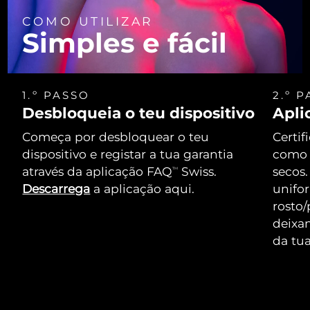
COMO UTILIZAR
Simples e fácil
1.º PASSO
2.º 
Desbloqueia o teu dispositivo
Apli
Começa por desbloquear o teu
Certif
dispositivo e registar a tua garantia
como 
através da aplicação FAQ
Swiss.
secos.
TM
Descarrega
a aplicação aqui.
unifo
rosto/
deixa
da tua