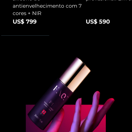
Tailândia
Entrega prevista
8/12/26
antienvelhecimento com 7
cores + NIR
Turquia
Entrega prevista
8/9/26
US$ 799
US$ 590
Emirados Árabes
Entrega prevista
8/9/26
Unidos
Reino Unido
Entrega prevista
8/8/26
Estados Unidos
Entrega prevista
8/9/26
Uzbequistão
Entrega prevista
8/13/26
Vietnã
Entrega prevista
8/14/26