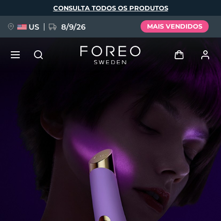
Pular
CONSULTA TODOS OS PRODUTOS
para
o
conteúdo
principal
US
8/9/26
MAIS VENDIDOS
NOVIDADE
Entrar
Idioma
BREAKING NEWS
Perfil de usuário
English
Deutsch
Español
Meus aparelhos
FAQ™ Pure Beauty-Tech Elixir
Français
Italiano
Português
Meus pedidos
Polski
Svenska
Русский
Türkçe
简体中文
繁體中文
Meus endereços
issa™ Teeth Whitening Set
As minhas subscrições