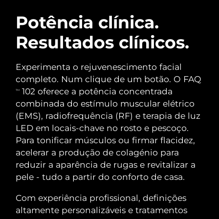
ROTINA DE BELEZA SUECA
Áustria
Entrega prevista
10/08/2026
Potência clínica.
Resultados clínicos.
Barein
Entrega prevista
11/08/2026
Limpeza facial
Lifting facial
Bélgica
Entrega prevista
10/08/2026
Experimenta o rejuvenescimento facial
LUNA™ 4 kit
BEAR™ 2 kit
completo. Num clique de um botão. O FAQ
Bermudas
Entrega prevista
16/08/2026
Anti-aging massage
Microcurrent toning
102 oferece a potência concentrada
TM
combinada do estímulo muscular elétrico
Bósnia e
Entrega prevista
13/08/2026
(EMS), radiofrequência (RF) e terapia de luz
Hidratação
Cuidado oral
Herzegovina
LUNA™ 4 Plus
BEAR™ 2 go
LED em locais-chave no rosto e pescoço.
UFO™ 3 kit
issa™ 4
Massage, LED heating
Microcurrent toning on-the-go
Para tonificar músculos ou firmar flacidez,
Brunei
Entrega prevista
15/08/2026
TRATAMENTO ANTIENVELHECIMENTO
Deep facial hydration
Hybrid silicone sonic toothbrush
acelerar a produção de colagénio para
FAQ™
Bulgária
reduzir a aparência de rugas e revitalizar a
Entrega prevista
10/08/2026
LUNA™ 4 Men
BEAR™ 2 eyes & lips
pele - tudo a partir do conforto de casa.
UFO™ 3 LED
NEW
issa™ 4 plus
Canadá
For men, anti-aging massage
Microcurrent line smoothing device
Entrega prevista
14/08/2026
Near-infrared and red light therapy
Com experiência profissional, definições
Smart hybrid silicone sonic toothbrush
device
Chile
altamente personalizáveis e tratamentos
Entrega prevista
14/08/2026
Antienvelhecimento
Tratamentos LED