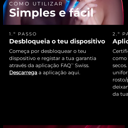
COMO UTILIZAR
Simples e fácil
1.º PASSO
2.º 
Desbloqueia o teu dispositivo
Apli
Começa por desbloquear o teu
Certif
dispositivo e registar a tua garantia
como 
através da aplicação FAQ
Swiss.
secos.
TM
Descarrega
a aplicação aqui.
unifo
rosto/
deixa
da tua