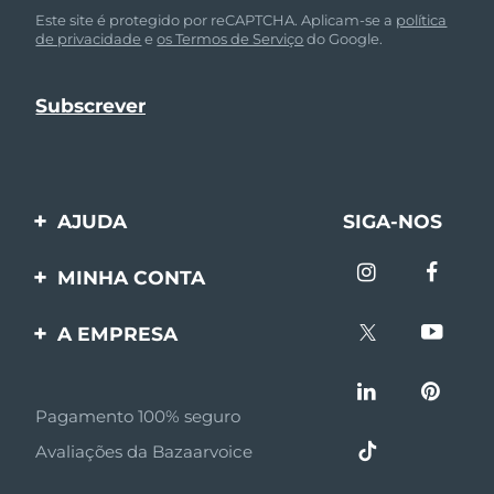
Este site é protegido por reCAPTCHA. Aplicam-se a
política
de privacidade
e
os Termos de Serviço
do Google.
AJUDA
SIGA-NOS
Entre em contato
MINHA CONTA
Encomendas & Envios
Registro de produto
A EMPRESA
Garantia & Devolução
Suporte
Sobre FOREO
Perguntas frequentes
Pagamento 100% seguro
Afiliados
Informações da bateria
Avaliações da Bazaarvoice
Notícias de afiliados