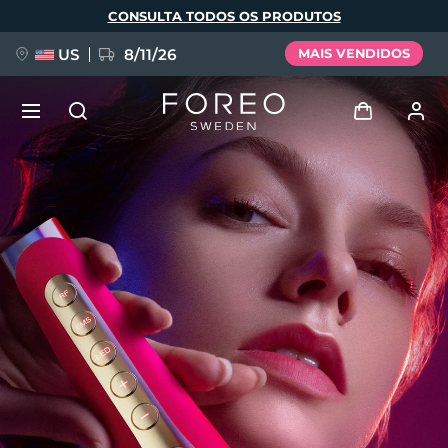
Pular
CONSULTA TODOS OS PRODUTOS
para
o
conteúdo
principal
US
8/11/26
MAIS VENDIDOS
NOVIDADE
Entrar
Idioma
BREAKING NEWS
Perfil de usuário
English
Deutsch
Español
Meus aparelhos
FAQ™ Pure Beauty-Tech Elixir
Français
Italiano
Português
Meus pedidos
Polski
Svenska
Русский
Türkçe
简体中文
繁體中文
Meus endereços
issa™ Teeth Whitening Set
As minhas subscrições