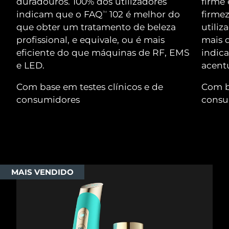
duradouros. 100% dos utilizadores
firme 
Serum
issa™ Teeth Whitening Gel
Advanced pore care essentials
indicam que o FAQ
102 é melhor do
firme
TM
For healthy hair
18% PAP
Israel
Entrega prevista
14/08/2026
que obter um tratamento de beleza
utiliz
Cosméticos
Homens
profissional, e equivale, ou é mais
mais d
Itália
Entrega prevista
10/08/2026
eficiente do que máquinas de RF, EMS
indica
e LED.
acent
Japão
Entrega prevista
13/08/2026
Com base em testes clínicos e de
Com ba
Comprar todos
Jersey
Entrega prevista
15/08/2026
consumidores
consu
Cazaquistão
Entrega prevista
12/08/2026
FOREO APP
Kuwait
Entrega prevista
10/08/2026
SOBRE
Letônia
Entrega prevista
10/08/2026
MAIS VENDIDO
Líbano
Entrega prevista
11/08/2026
Lituânia
Entrega prevista
10/08/2026