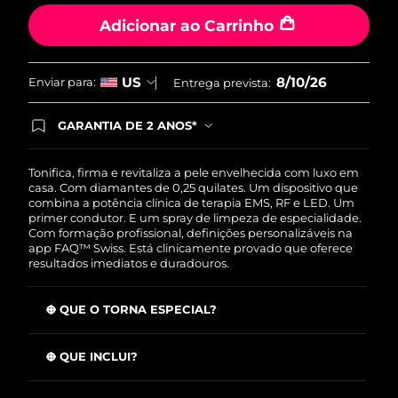
Same
Omã
Entrega prevista
8/12/26
page
Adicionar ao Carrinho
link.
Filipinas
Entrega prevista
8/12/26
8/10/26
US
Enviar para:
Entrega prevista:
Polônia
Entrega prevista
8/10/26
GARANTIA DE 2 ANOS*
Portugal
Entrega prevista
8/9/26
Ao efetuar seu pedido hoje, você tem direito a
cobertura completa da Garantia FOREO. Isso
significa que se você tiver qualquer problema até
Tonifica, firma e revitaliza a pele envelhecida com luxo em
Porto Rico
Entrega prevista
8/11/26
2 anos após a compra, a FOREO substituirá seu
casa. Com diamantes de 0,25 quilates. Um dispositivo que
produto gratuitamente.*exceto pelo Luna FOFO
combina a potência clínica de terapia EMS, RF e LED. Um
e Luna Play plus cuja garantia é de 90 dias.
primer condutor. E um spray de limpeza de especialidade.
Catar
Entrega prevista
8/10/26
Com formação profissional, definições personalizáveis na
app FAQ™ Swiss. Está clinicamente provado que oferece
Reunião
resultados imediatos e duradouros.
Entrega prevista
8/14/26
Romênia
Entrega prevista
8/9/26
O QUE O TORNA ESPECIAL?
Está clinicamente provado que reduz rugas faciais em
Rússia
Entrega prevista
8/17/26
mais de 12% a partir da 1ª utilização
O QUE INCLUI?
Uniformiza visivelmente o tom de pele e ilumina
FAQ™ 103 Diamond
Arábia Saudita
Entrega prevista
8/10/26
significativamente a pele a partir da 1ª utilização