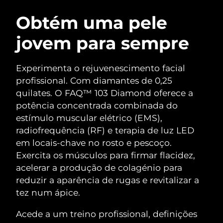
ROTINA DE BELEZA SUECA
Áustria
Entrega prevista
8/9/26
Obtém uma pele
jovem para sempre
Barein
Entrega prevista
8/10/26
Limpeza facial
Lifting facial
Bélgica
Entrega prevista
8/9/26
Experimenta o rejuvenescimento facial
LUNA™ 4 kit
BEAR™ 2 kit
profissional. Com diamantes de 0,25
Bermudas
Entrega prevista
8/15/26
Anti-aging massage
Microcurrent toning
quilates. O FAQ™ 103 Diamond oferece a
potência concentrada combinada do
Bósnia e
Entrega prevista
8/12/26
estímulo muscular elétrico (EMS),
Hidratação
Cuidado oral
Herzegovina
LUNA™ 4 Plus
BEAR™ 2 go
radiofrequência (RF) e terapia de luz LED
UFO™ 3 kit
issa™ 4
Massage, LED heating
Microcurrent toning on-the-go
em locais-chave no rosto e pescoço.
Brunei
Entrega prevista
8/14/26
TRATAMENTO ANTIENVELHECIMENTO
Deep facial hydration
Hybrid silicone sonic toothbrush
Exercita os músculos para firmar flacidez,
FAQ™
Bulgária
acelerar a produção de colagénio para
Entrega prevista
8/9/26
LUNA™ 4 Men
BEAR™ 2 eyes & lips
reduzir a aparência de rugas e revitalizar a
UFO™ 3 LED
NEW
issa™ 4 plus
Canadá
For men, anti-aging massage
Microcurrent line smoothing device
Entrega prevista
8/13/26
tez num ápice.
Near-infrared and red light therapy
Smart hybrid silicone sonic toothbrush
device
Chile
Acede a um treino profissional, definições
Entrega prevista
8/13/26
Antienvelhecimento
Tratamentos LED