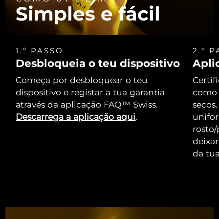
Simples e fácil
1.º PASSO
2.º 
Desbloqueia o teu dispositivo
Apli
Começa por desbloquear o teu
Certif
dispositivo e registar a tua garantia
como 
através da aplicação FAQ™ Swiss.
secos.
Descarrega a aplicação aqui
.
unifo
rosto/
deixa
da tua