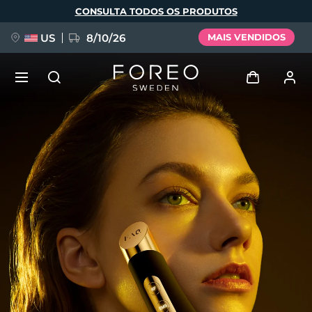
Pular
CONSULTA TODOS OS PRODUTOS
para
o
conteúdo
principal
US
8/10/26
MAIS VENDIDOS
NOVIDADE
Entrar
Idioma
BREAKING NEWS
Perfil de usuário
English
Deutsch
Español
Meus aparelhos
FAQ™ Pure Beauty-Tech Elixir
Français
Italiano
Português
Meus pedidos
Polski
Svenska
Русский
Türkçe
简体中文
繁體中文
Meus endereços
issa™ Teeth Whitening Set
As minhas subscrições