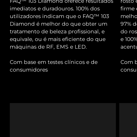
FAQ™ 103 Diamond oferece resultados
rosto
Serum
issa™ Teeth Whitening Gel
Advanced pore care essentials
imediatos e duradouros. 100% dos
firme
For healthy hair
18% PAP
Israel
Entrega prevista
8/13/26
utilizadores indicam que o FAQ™ 103
melho
Cosméticos
Homens
Diamond é melhor do que obter um
97% do
Itália
Entrega prevista
8/9/26
tratamento de beleza profissional, e
do ros
equivale, ou é mais eficiente do que
e 100%
Japão
Entrega prevista
8/12/26
máquinas de RF, EMS e LED.
acent
Comprar todos
Jersey
Entrega prevista
8/14/26
Com base em testes clínicos e de
Com ba
consumidores
consu
Cazaquistão
Entrega prevista
8/11/26
FOREO APP
Kuwait
Entrega prevista
8/9/26
SOBRE
Letônia
Entrega prevista
8/9/26
Líbano
Entrega prevista
8/10/26
Lituânia
Entrega prevista
8/9/26