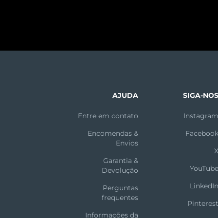
AJUDA
SIGA-NO
Entre em contato
Instagra
Encomendas &
Faceboo
Envios
Garantia &
YouTub
Devolução
LinkedI
Perguntas
frequentes
Pinteres
Informações da