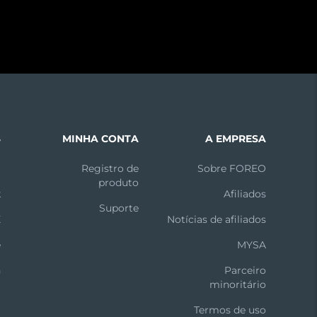
S
MINHA CONTA
A EMPRESA
m
Registro de
Sobre FOREO
produto
k
Afiliados
Suporte
X
Notícias de afiliados
e
MYSA
n
Parceiro
minoritário
t
Termos de uso