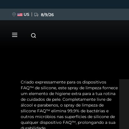
US
8/9/26
Pular
para
o
conteúdo
principal
Criado expressamente para os dispositivos
NOVIDADE
FAQ™ de silicone, este spray de limpeza fornece
um elemento de higiene extra para a tua rotina
BREAKING NEWS
de cuidados de pele. Completamente livre de
álcool e parabenos, o spray de limpeza de
sIlicone FAQ™ elimina 99,9% de bactérias e
FAQ™ Pure Beauty-Tech Elixir
outros micróbios nas superfícies de silicone de
qualquer dispositivo FAQ™, prolongando a sua
durabilidade.