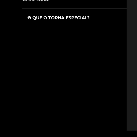
O QUE O TORNA ESPECIAL?
issa™ Teeth Whitening Set
Elimina 99,9% de bactérias e micróbios para
manter o dispositivo limpo.
A fórmula sem álcool e parabenos, garante
uma solução delicada e segura para a tua
FAQ™ Dual LED Panel
utilização.
Atuação rápida e fácil de utilizar, e num
tamanho útil para viajar para que o possas
POPULAR
levar para onde quer que vás.
Ofertas especiais
Bestsellers