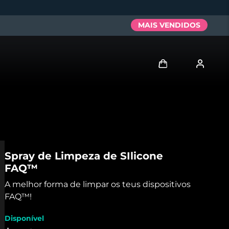
MAIS VENDIDOS
Entrar
Perfil de usuário
Meus aparelhos
Spray de Limpeza de SIlicone
FAQ™
Meus pedidos
A melhor forma de limpar os teus dispositivos
Meus endereços
FAQ™!
Disponível
As minhas subscrições