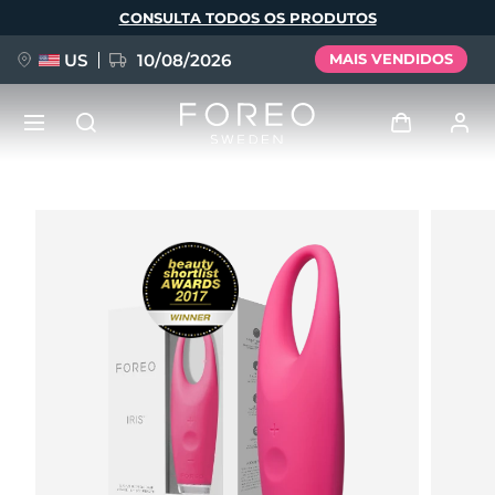
Pular
CONSULTA TODOS OS PRODUTOS
para
o
conteúdo
principal
US
10/08/2026
MAIS VENDIDOS
NOVIDADE
Entrar
Idioma
BREAKING NEWS
Perfil de usuário
English
Deutsch
Español
Meus aparelhos
FAQ™ Pure Beauty-Tech Elixir
Français
Italiano
Português
Meus pedidos
Polski
Svenska
Русский
Türkçe
简体中文
繁體中文
Meus endereços
issa™ Teeth Whitening Set
As minhas subscrições