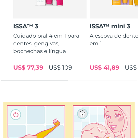
Tailândia
Entrega prevista
8/14/26
Turquia
Entrega prevista
8/11/26
ISSA™ 3
ISSA™ mini 3
Emirados Árabes
Cuidado oral 4 em 1 para
A escova de dente
Entrega prevista
8/11/26
Unidos
dentes, gengivas,
em 1
bochechas e língua
Reino Unido
Entrega prevista
8/10/26
US$ 77,39
US$ 109
US$ 41,89
US$
Estados Unidos
Entrega prevista
8/11/26
Uzbequistão
Entrega prevista
8/15/26
Vietnã
Entrega prevista
8/16/26