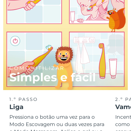
COMO UTILIZAR
Simples e fácil
1.º PASSO
2.º 
Liga
Vamo
Pressiona o botão uma vez para o
Incent
Modo Escovagem ou duas vezes para
como 