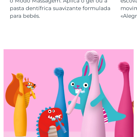
o Modo Massagem. Aplica o gel ou a
escov
pasta dentífrica suavizante formulada
movim
para bebés.
«Alegr