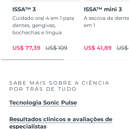
ISSA™ 3
ISSA™ mini 3
Cuidado oral 4 em 1 para
A escova de dente
dentes, gengivas,
em 1
bochechas e língua
US$ 77,39
US$ 109
US$ 41,89
US$
SABE MAIS SOBRE A CIÊNCIA
POR TRÁS DE TUDO
Tecnologia Sonic Pulse
Resultados clínicos e avaliações de
especialistas