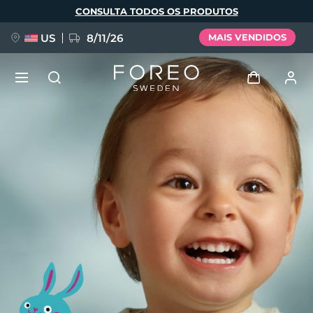
Pular
CONSULTA TODOS OS PRODUTOS
para
o
conteúdo
principal
US
8/11/26
MAIS VENDIDOS
NOVIDADE
Entrar
Idioma
BREAKING NEWS
Perfil de usuário
English
Deutsch
Español
Meus aparelhos
FAQ™ Pure Beauty-Tech Elixir
Français
Italiano
Português
Meus pedidos
Polski
Svenska
Русский
Türkçe
简体中文
繁體中文
Meus endereços
issa™ Teeth Whitening Set
As minhas subscrições