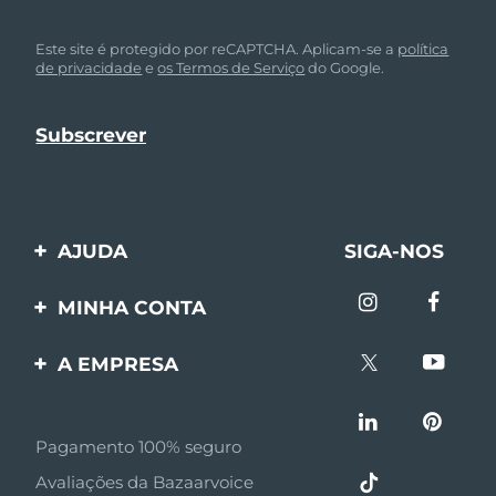
Este site é protegido por reCAPTCHA. Aplicam-se a
política
de privacidade
e
os Termos de Serviço
do Google.
AJUDA
SIGA-NOS
Entre em contato
MINHA CONTA
Encomendas & Envios
Registro de produto
A EMPRESA
Garantia & Devolução
Suporte
Sobre FOREO
Perguntas frequentes
Pagamento 100% seguro
Afiliados
Informações da bateria
Avaliações da Bazaarvoice
Notícias de afiliados