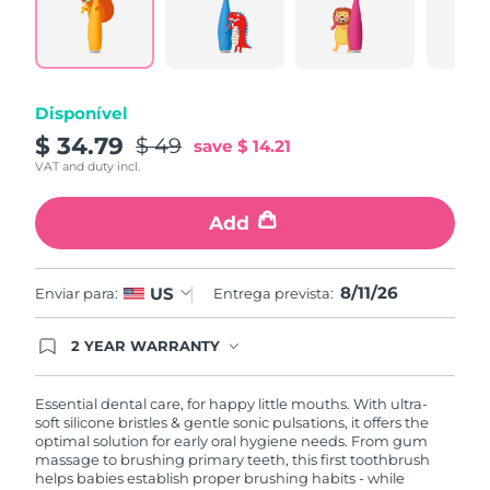
Same
Omã
Entrega prevista
8/13/26
page
link.
Filipinas
Entrega prevista
8/13/26
Disponível
Polônia
Entrega prevista
8/11/26
$ 34.79
$ 49
save
$ 14.21
Portugal
VAT and duty incl.
Entrega prevista
8/10/26
Porto Rico
Add
Entrega prevista
8/12/26
Catar
Entrega prevista
8/11/26
8/11/26
US
Enviar para:
Entrega prevista:
Reunião
Entrega prevista
8/15/26
2 YEAR WARRANTY
Ordering today registers you for full FOREO
Romênia
Entrega prevista
8/10/26
warranty coverage. This means if you experience
issues within 2-year of purchase, FOREO will
Essential dental care, for happy little mouths. With ultra-
replace your product free of charge.
soft silicone bristles & gentle sonic pulsations, it offers the
Rússia
Entrega prevista
8/18/26
optimal solution for early oral hygiene needs. From gum
massage to brushing primary teeth, this first toothbrush
Arábia Saudita
helps babies establish proper brushing habits - while
Entrega prevista
8/11/26