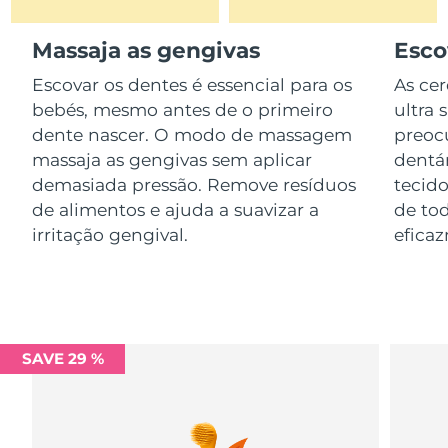
Serum
issa™ Teeth Whitening Gel
Advanced pore care essentials
For healthy hair
18% PAP
Israel
Entrega prevista
8/14/26
Massaja as gengivas
Esco
Cosméticos
Homens
Escovar os dentes é essencial para os
As cer
Itália
Entrega prevista
8/10/26
bebés, mesmo antes de o primeiro
ultra 
dente nascer. O modo de massagem
preoc
Japão
Entrega prevista
8/13/26
massaja as gengivas sem aplicar
dentá
Comprar todos
demasiada pressão. Remove resíduos
tecid
Jersey
Entrega prevista
8/15/26
de alimentos e ajuda a suavizar a
de tod
Cazaquistão
irritação gengival.
efica
Entrega prevista
8/12/26
FOREO APP
Kuwait
Entrega prevista
8/10/26
SOBRE
Letônia
Entrega prevista
8/10/26
SAVE 29 %
Líbano
Entrega prevista
8/11/26
Lituânia
Entrega prevista
8/10/26