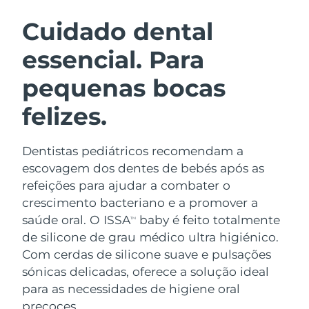
ROTINA DE BELEZA SUECA
Áustria
Entrega prevista
8/10/26
Cuidado dental
essencial. Para
Barein
Entrega prevista
8/11/26
pequenas bocas
Limpeza facial
Lifting facial
Bélgica
Entrega prevista
8/10/26
LUNA™ 4 kit
BEAR™ 2 kit
felizes.
Bermudas
Entrega prevista
8/16/26
Anti-aging massage
Microcurrent toning
Dentistas pediátricos recomendam a
Bósnia e
Entrega prevista
8/13/26
Hidratação
Cuidado oral
Herzegovina
escovagem dos dentes de bebés após as
LUNA™ 4 Plus
BEAR™ 2 go
refeições para ajudar a combater o
UFO™ 3 kit
issa™ 4
Massage, LED heating
Microcurrent toning on-the-go
Brunei
Entrega prevista
8/15/26
crescimento bacteriano e a promover a
TRATAMENTO ANTIENVELHECIMENTO
Deep facial hydration
Hybrid silicone sonic toothbrush
saúde oral. O ISSA
baby é feito totalmente
FAQ™
TM
Bulgária
Entrega prevista
8/10/26
de silicone de grau médico ultra higiénico.
LUNA™ 4 Men
BEAR™ 2 eyes & lips
UFO™ 3 LED
NEW
Com cerdas de silicone suave e pulsações
issa™ 4 plus
Canadá
For men, anti-aging massage
Microcurrent line smoothing device
Entrega prevista
8/14/26
sónicas delicadas, oferece a solução ideal
Near-infrared and red light therapy
Smart hybrid silicone sonic toothbrush
device
para as necessidades de higiene oral
Chile
Entrega prevista
8/14/26
Antienvelhecimento
Tratamentos LED
precoces.