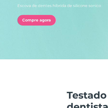
Escova de dentes híbrida de silicone sonico
issa™ Teeth Whitening Set
Compre agora
FAQ™ Dual LED Panel
POPULAR
Ofertas especiais
Bestsellers
Testado
dentista