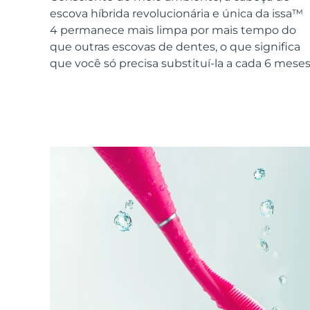
Dispositivos ESPADA™
Dispositivos de olhos
LUNA™ Dual-Peptide Scalp
escova híbrida revolucionária e única da issa™
Cuidados de pele KIWI™
All acne treatment devices
All revitalizing eye massagers
Serum
issa™ Teeth Whitening Gel
4 permanece mais limpa por mais tempo do
Advanced pore care essentials
For healthy hair
18% PAP
que outras escovas de dentes, o que significa
que você só precisa substituí-la a cada 6 meses
Cosméticos
Homens
Comprar todos
FOREO APP
SOBRE