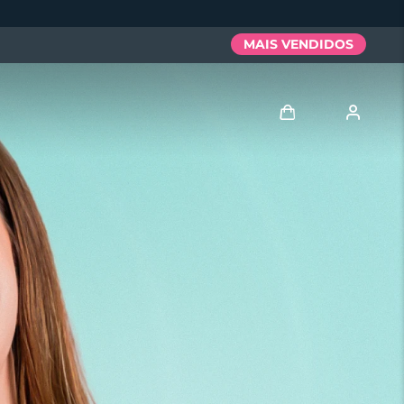
MAIS VENDIDOS
Entrar
Perfil de usuário
Meus aparelhos
Meus pedidos
Meus endereços
As minhas subscrições