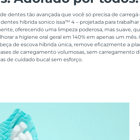
e dentes tão avançada que você só precisa de carregá-
dentes híbrida sonico issa™ 4 – projetada para trabalh
ente, oferecendo uma limpeza poderosa, mas suave, qu
horar a higiene oral geral em 140% em apenas um mês. 
beça de escova híbrida única, remove eficazmente a pl
bases de carregamento volumosas, sem carregamento di
ias de cuidado bucal sem esforço.