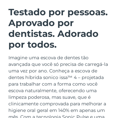
ROTINA DE BELEZA SUECA
Áustria
Entrega prevista
08/08/2026
Testado por pessoas.
Aprovado por
Barein
Entrega prevista
09/08/2026
dentistas. Adorado
Limpeza facial
Lifting facial
Bélgica
Entrega prevista
08/08/2026
LUNA™ 4 kit
BEAR™ 2 kit
por todos.
Bermudas
Entrega prevista
14/08/2026
Anti-aging massage
Microcurrent toning
Imagine uma escova de dentes tão
Bósnia e
Entrega prevista
11/08/2026
Hidratação
Cuidado oral
Herzegovina
avançada que você só precisa de carregá-la
LUNA™ 4 Plus
BEAR™ 2 go
uma vez por ano. Conheça a escova de
UFO™ 3 kit
issa™ 4
Massage, LED heating
Microcurrent toning on-the-go
Brunei
Entrega prevista
13/08/2026
dentes híbrida sonico issa™ 4 – projetada
TRATAMENTO ANTIENVELHECIMENTO
Deep facial hydration
Hybrid silicone sonic toothbrush
para trabalhar com a forma como você
FAQ™
Bulgária
Entrega prevista
08/08/2026
escova naturalmente, oferecendo uma
LUNA™ 4 Men
BEAR™ 2 eyes & lips
UFO™ 3 LED
NEW
limpeza poderosa, mas suave, que é
issa™ 4 plus
Canadá
For men, anti-aging massage
Microcurrent line smoothing device
Entrega prevista
12/08/2026
clinicamente comprovada para melhorar a
Near-infrared and red light therapy
Smart hybrid silicone sonic toothbrush
device
higiene oral geral em 140% em apenas um
Chile
Entrega prevista
12/08/2026
Antienvelhecimento
Tratamentos LED
mês. Com a tecnologia Sonic Pulse e uma