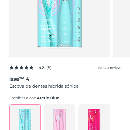
4.8
(5)
Write a review
4.8
out
issa™ 4
of
5
Escova de dentes híbrida sónica
stars,
average
rating
Escolher a cor:
Arctic Blue
value.
Read
5
Reviews.
Same
page
link.