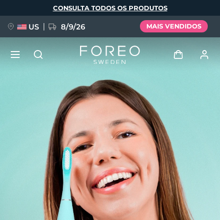
Pular
CONSULTA TODOS OS PRODUTOS
para
o
conteúdo
principal
US
8/9/26
MAIS VENDIDOS
NOVIDADE
Entrar
Idioma
BREAKING NEWS
Perfil de usuário
English
Deutsch
Español
Meus aparelhos
FAQ™ Pure Beauty-Tech Elixir
Français
Italiano
Português
Meus pedidos
Polski
Svenska
Русский
Türkçe
简体中文
繁體中文
Meus endereços
issa™ Teeth Whitening Set
As minhas subscrições