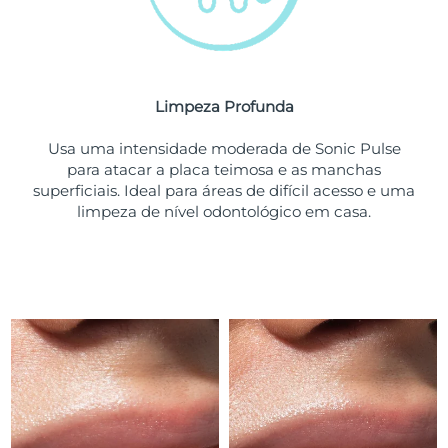
Tailândia
Entrega prevista
12/08/2026
Turquia
Entrega prevista
09/08/2026
Emirados Árabes
Limpeza Profunda
Entrega prevista
09/08/2026
Unidos
Usa uma intensidade moderada de Sonic Pulse
para atacar a placa teimosa e as manchas
Reino Unido
Entrega prevista
08/08/2026
superficiais. Ideal para áreas de difícil acesso e uma
limpeza de nível odontológico em casa.
Estados Unidos
Entrega prevista
09/08/2026
Uzbequistão
Entrega prevista
13/08/2026
Vietnã
Entrega prevista
14/08/2026