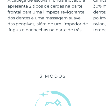
A cabeça de escova híbrida inovadora
Clini
Luxemburgo
Entrega prevista
08/08/2026
apresenta 2 tipos de cerdas na parte
30% m
frontal para uma limpeza revigorante
dentes
Macau, RAE da
dos dentes e uma massagem suave
polím
Entrega prevista
10/08/2026
China
das gengivas, além de um limpador de
nylon
língua e bochechas na parte de trás.
tempo
Malásia
Entrega prevista
11/08/2026
Malta
Entrega prevista
08/08/2026
México
Entrega prevista
12/08/2026
Mônaco
Entrega prevista
09/08/2026
3 MODOS
Países Baixos
Entrega prevista
08/08/2026
Nova Zelândia
Entrega prevista
08/08/2026
Noruega
Entrega prevista
08/08/2026