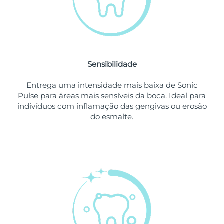
Singapura
Entrega prevista
10/08/2026
Eslováquia
Entrega prevista
08/08/2026
Sensibilidade
Eslovênia
Entrega prevista
08/08/2026
Entrega uma intensidade mais baixa de Sonic
África do Sul
Entrega prevista
16/08/2026
Pulse para áreas mais sensíveis da boca. Ideal para
indivíduos com inflamação das gengivas ou erosão
Coreia do Sul
Entrega prevista
10/08/2026
do esmalte.
Espanha
Entrega prevista
08/08/2026
Suécia
Entrega prevista
08/08/2026
Suíça
Entrega prevista
08/08/2026
Taiwan
Entrega prevista
13/08/2026