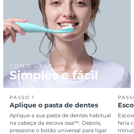
COMO USAR
Simples e fácil
PASSO 1
PASS
Aplique o pasta de dentes
Esco
Aplique a sua pasta de dentes habitual
Escov
na cabeça da escova issa™. Depois,
faria
pressione o botão universal para ligar
minuto