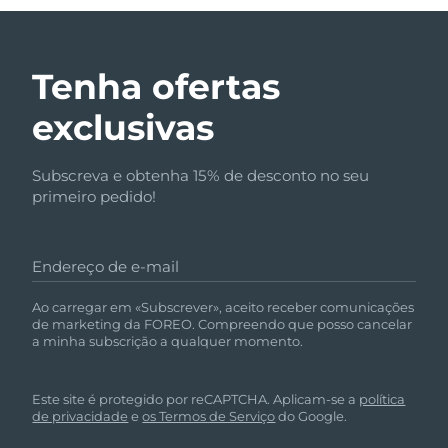
Tenha ofertas
exclusivas
Subscreva e obtenha 15% de desconto no seu
primeiro pedido!
Endereço de e-mail
Ao carregar em «Subscrever», aceito receber comunicações
de marketing da FOREO. Compreendo que posso cancelar
a minha subscrição a qualquer momento.
Este site é protegido por reCAPTCHA. Aplicam-se a
política
de privacidade
e
os Termos de Serviço
do Google.