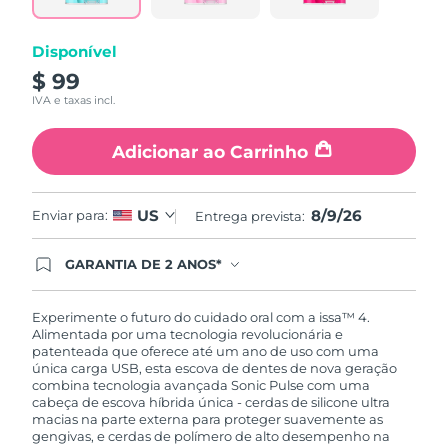
Disponível
$ 99
IVA e taxas incl.
Adicionar ao Carrinho
8/9/26
US
Enviar para:
Entrega prevista:
GARANTIA DE 2 ANOS*
Ao efetuar seu pedido hoje, você tem direito a
cobertura completa da Garantia FOREO. Isso
significa que se você tiver qualquer problema até
Experimente o futuro do cuidado oral com a issa™ 4.
2 anos após a compra, a FOREO substituirá seu
Alimentada por uma tecnologia revolucionária e
produto gratuitamente.*exceto pelo Luna FOFO
patenteada que oferece até um ano de uso com uma
e Luna Play plus cuja garantia é de 90 dias.
única carga USB, esta escova de dentes de nova geração
combina tecnologia avançada Sonic Pulse com uma
cabeça de escova híbrida única - cerdas de silicone ultra
macias na parte externa para proteger suavemente as
gengivas, e cerdas de polímero de alto desempenho na