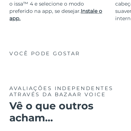
o issa™ 4 e selecione o modo
cabeça
preferido na app, se desejar.
Instale o
suave
app.
intern
VOCÊ PODE GOSTAR
AVALIAÇÕES INDEPENDENTES
ATRAVÉS DA BAZAAR VOICE
Vê o que outros
acham...