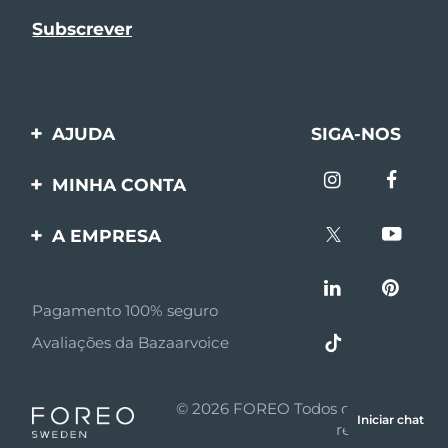
AJUDA
SIGA-NOS
Entre em contato
MINHA CONTA
Encomendas & Envios
Registro de produto
A EMPRESA
Garantia & Devolução
Suporte
Sobre FOREO
Perguntas frequentes
Pagamento 100% seguro
Afiliados
Informações da bateria
Avaliações da Bazaarvoice
Notícias de afiliados
MYSA
© 2026 FOREO Todos os direitos
Iniciar chat
Parceiro minoritário
reservados