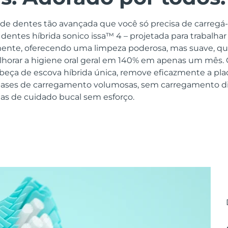
e dentes tão avançada que você só precisa de carregá-
dentes híbrida sonico issa™ 4 – projetada para trabalh
ente, oferecendo uma limpeza poderosa, mas suave, qu
horar a higiene oral geral em 140% em apenas um mês. 
beça de escova híbrida única, remove eficazmente a pl
bases de carregamento volumosas, sem carregamento di
ias de cuidado bucal sem esforço.