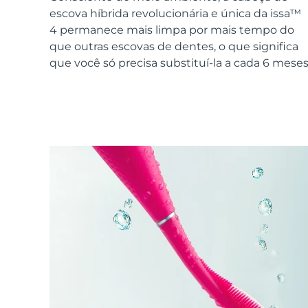
Dispositivos ESPADA™
Dispositivos de olhos
LUNA™ Dual-Peptide Scalp
escova híbrida revolucionária e única da issa™
Cuidados de pele KIWI™
All acne treatment devices
All revitalizing eye massagers
Serum
issa™ Teeth Whitening Gel
4 permanece mais limpa por mais tempo do
Advanced pore care essentials
For healthy hair
18% PAP
que outras escovas de dentes, o que significa
que você só precisa substituí-la a cada 6 meses
Cosméticos
Homens
Comprar todos
FOREO APP
SOBRE