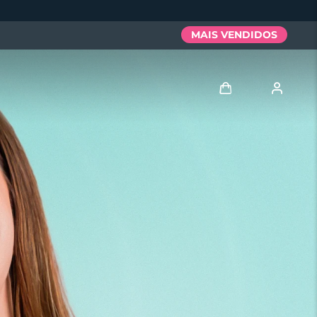
MAIS VENDIDOS
Entrar
Perfil de usuário
Meus aparelhos
Meus pedidos
Meus endereços
As minhas subscrições