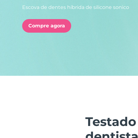
Escova de dentes híbrida de silicone sonico
issa™ Teeth Whitening Set
Compre agora
FAQ™ Dual LED Panel
POPULAR
Ofertas especiais
Bestsellers
Testado
dentista