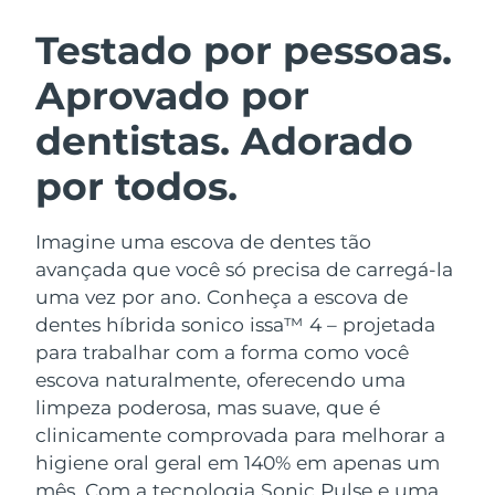
ROTINA DE BELEZA SUECA
Áustria
Entrega prevista
09/08/2026
Testado por pessoas.
Aprovado por
Barein
Entrega prevista
10/08/2026
dentistas. Adorado
Limpeza facial
Lifting facial
Bélgica
Entrega prevista
09/08/2026
LUNA™ 4 kit
BEAR™ 2 kit
por todos.
Bermudas
Entrega prevista
15/08/2026
Anti-aging massage
Microcurrent toning
Imagine uma escova de dentes tão
Bósnia e
Entrega prevista
12/08/2026
Hidratação
Cuidado oral
Herzegovina
avançada que você só precisa de carregá-la
LUNA™ 4 Plus
BEAR™ 2 go
uma vez por ano. Conheça a escova de
UFO™ 3 kit
issa™ 4
Massage, LED heating
Microcurrent toning on-the-go
Brunei
Entrega prevista
14/08/2026
dentes híbrida sonico issa™ 4 – projetada
TRATAMENTO ANTIENVELHECIMENTO
Deep facial hydration
Hybrid silicone sonic toothbrush
para trabalhar com a forma como você
FAQ™
Bulgária
Entrega prevista
09/08/2026
escova naturalmente, oferecendo uma
LUNA™ 4 Men
BEAR™ 2 eyes & lips
UFO™ 3 LED
NEW
limpeza poderosa, mas suave, que é
issa™ 4 plus
Canadá
For men, anti-aging massage
Microcurrent line smoothing device
Entrega prevista
13/08/2026
clinicamente comprovada para melhorar a
Near-infrared and red light therapy
Smart hybrid silicone sonic toothbrush
device
higiene oral geral em 140% em apenas um
Chile
Entrega prevista
13/08/2026
Antienvelhecimento
Tratamentos LED
mês. Com a tecnologia Sonic Pulse e uma