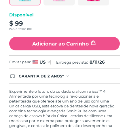
mesma
página.
Disponível
$ 99
IVA e taxas incl.
Adicionar ao Carrinho
8/11/26
US
Enviar para:
Entrega prevista:
GARANTIA DE 2 ANOS*
Ao efetuar seu pedido hoje, você tem direito a
cobertura completa da Garantia FOREO. Isso
significa que se você tiver qualquer problema até
Experimente o futuro do cuidado oral com a issa™ 4.
2 anos após a compra, a FOREO substituirá seu
Alimentada por uma tecnologia revolucionária e
produto gratuitamente.*exceto pelo Luna FOFO
patenteada que oferece até um ano de uso com uma
e Luna Play plus cuja garantia é de 90 dias.
única carga USB, esta escova de dentes de nova geração
combina tecnologia avançada Sonic Pulse com uma
cabeça de escova híbrida única - cerdas de silicone ultra
macias na parte externa para proteger suavemente as
gengivas, e cerdas de polímero de alto desempenho na