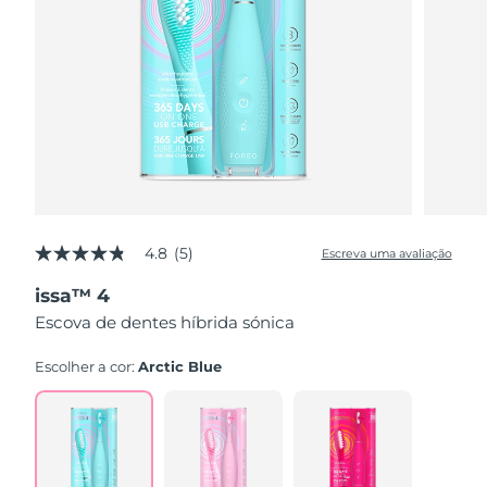
4.8
(5)
Escreva uma avaliação
4.8
de
issa™ 4
5
estrelas,
Escova de dentes híbrida sónica
valor
médio
de
Escolher a cor:
Arctic Blue
avaliação.
Read
5
Reviews.
Link
abre
na