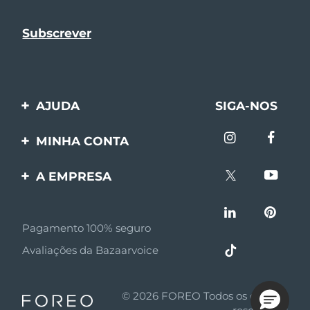
AJUDA
SIGA-NOS
Entre em contato
MINHA CONTA
Encomendas & Envios
Registro de produto
A EMPRESA
Garantia & Devolução
Suporte
Sobre FOREO
Perguntas frequentes
Pagamento 100% seguro
Afiliados
Informações da bateria
Avaliações da Bazaarvoice
Notícias de afiliados
MYSA
© 2026 FOREO Todos os direitos