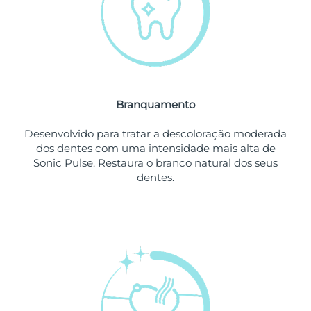
Omã
Entrega prevista
12/08/2026
Filipinas
Entrega prevista
12/08/2026
Polônia
Entrega prevista
10/08/2026
Branquamento
Portugal
Entrega prevista
09/08/2026
Desenvolvido para tratar a descoloração moderada
Porto Rico
Entrega prevista
11/08/2026
dos dentes com uma intensidade mais alta de
Sonic Pulse. Restaura o branco natural dos seus
Catar
Entrega prevista
10/08/2026
dentes.
Reunião
Entrega prevista
14/08/2026
Romênia
Entrega prevista
09/08/2026
Rússia
Entrega prevista
17/08/2026
Arábia Saudita
Entrega prevista
10/08/2026