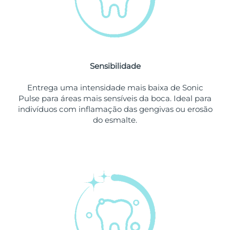
Singapura
Entrega prevista
11/08/2026
Eslováquia
Entrega prevista
09/08/2026
Sensibilidade
Eslovênia
Entrega prevista
09/08/2026
Entrega uma intensidade mais baixa de Sonic
África do Sul
Entrega prevista
17/08/2026
Pulse para áreas mais sensíveis da boca. Ideal para
indivíduos com inflamação das gengivas ou erosão
Coreia do Sul
Entrega prevista
11/08/2026
do esmalte.
Espanha
Entrega prevista
09/08/2026
Suécia
Entrega prevista
09/08/2026
Suíça
Entrega prevista
09/08/2026
Taiwan
Entrega prevista
14/08/2026