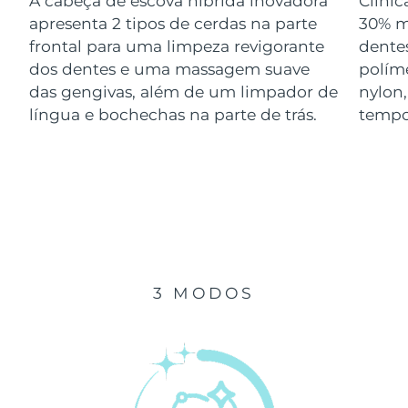
A cabeça de escova híbrida inovadora
Clini
Luxemburgo
Entrega prevista
09/08/2026
apresenta 2 tipos de cerdas na parte
30% m
frontal para uma limpeza revigorante
dentes
Macau, RAE da
dos dentes e uma massagem suave
polím
Entrega prevista
11/08/2026
China
das gengivas, além de um limpador de
nylon
língua e bochechas na parte de trás.
tempo
Malásia
Entrega prevista
12/08/2026
Malta
Entrega prevista
09/08/2026
México
Entrega prevista
13/08/2026
Mônaco
Entrega prevista
10/08/2026
3 MODOS
Países Baixos
Entrega prevista
09/08/2026
Nova Zelândia
Entrega prevista
09/08/2026
Noruega
Entrega prevista
09/08/2026