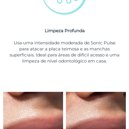
Tailândia
Entrega prevista
13/08/2026
Turquia
Entrega prevista
10/08/2026
Emirados Árabes
Limpeza Profunda
Entrega prevista
10/08/2026
Unidos
Usa uma intensidade moderada de Sonic Pulse
para atacar a placa teimosa e as manchas
Reino Unido
Entrega prevista
09/08/2026
superficiais. Ideal para áreas de difícil acesso e uma
limpeza de nível odontológico em casa.
Estados Unidos
Entrega prevista
10/08/2026
Uzbequistão
Entrega prevista
14/08/2026
Vietnã
Entrega prevista
15/08/2026