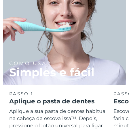
COMO USAR
Simples e fácil
PASSO 1
PASS
Aplique o pasta de dentes
Esco
Aplique a sua pasta de dentes habitual
Escov
na cabeça da escova issa™. Depois,
faria
pressione o botão universal para ligar
minuto