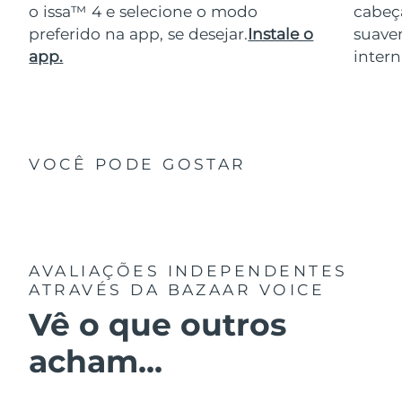
o issa™ 4 e selecione o modo
cabeça
preferido na app, se desejar.
Instale o
suave
app.
intern
VOCÊ PODE GOSTAR
AVALIAÇÕES INDEPENDENTES
ATRAVÉS DA BAZAAR VOICE
Vê o que outros
acham...