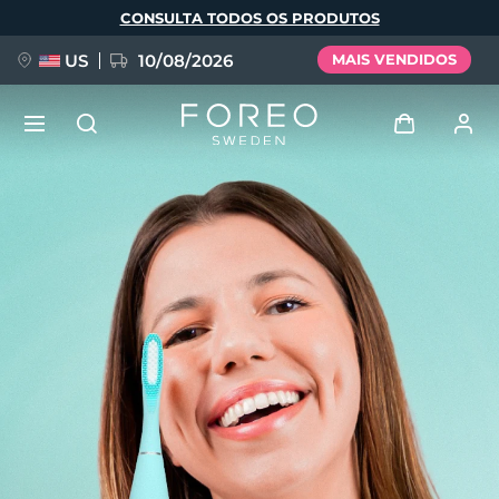
Pular
CONSULTA TODOS OS PRODUTOS
para
o
conteúdo
principal
US
10/08/2026
MAIS VENDIDOS
NOVIDADE
Entrar
Idioma
BREAKING NEWS
Perfil de usuário
English
Deutsch
Español
Meus aparelhos
FAQ™ Pure Beauty-Tech Elixir
Français
Italiano
Português
Meus pedidos
Polski
Svenska
Русский
Türkçe
简体中文
繁體中文
Meus endereços
issa™ Teeth Whitening Set
As minhas subscrições