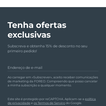
Tenha ofertas
exclusivas
Subscreva e obtenha 15% de desconto no seu
primeiro pedido!
Endereço de e-mail
Ao carregar em «Subscrever», aceito receber comunicações
de marketing da FOREO. Compreendo que posso cancelar
a minha subscrição a qualquer momento.
Este site é protegido por reCAPTCHA. Aplicam-se a
política
de privacidade
e
os Termos de Serviço
do Google.