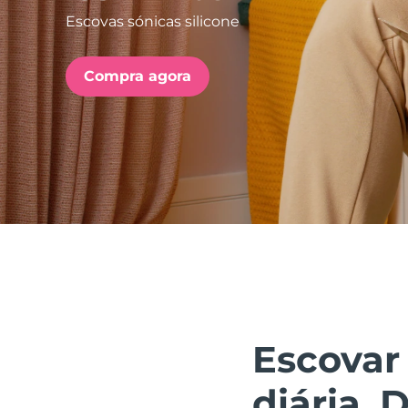
Escovas sónicas silicone
issa™ Teeth Whitening Set
Compra agora
FAQ™ Dual LED Panel
POPULAR
Ofertas especiais
Bestsellers
Escovar
diária. 