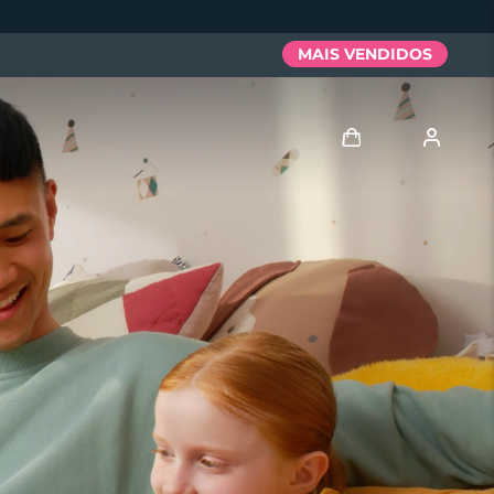
MAIS VENDIDOS
Entrar
Perfil de usuário
Meus aparelhos
Meus pedidos
Meus endereços
As minhas subscrições