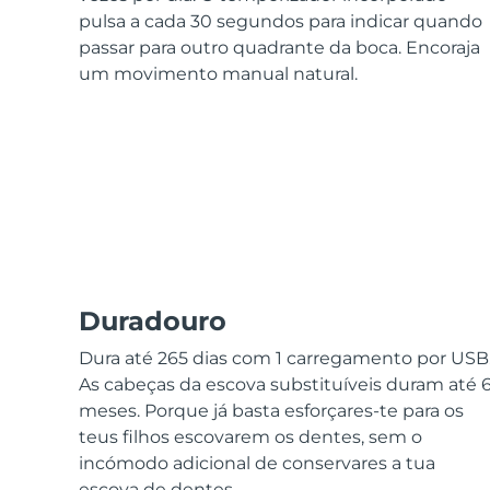
Dispositivos ESPADA™
Dispositivos de olhos
LUNA™ Dual-Peptide Scalp
pulsa a cada 30 segundos para indicar quando
Cuidados de pele KIWI™
All acne treatment devices
All revitalizing eye massagers
Serum
issa™ Teeth Whitening Gel
passar para outro quadrante da boca. Encoraja
Advanced pore care essentials
For healthy hair
18% PAP
um movimento manual natural.
Cosméticos
Homens
Comprar todos
Duradouro
FOREO APP
Dura até 265 dias com 1 carregamento por USB
SOBRE
As cabeças da escova substituíveis duram até 
meses. Porque já basta esforçares-te para os
teus filhos escovarem os dentes, sem o
incómodo adicional de conservares a tua
escova de dentes.