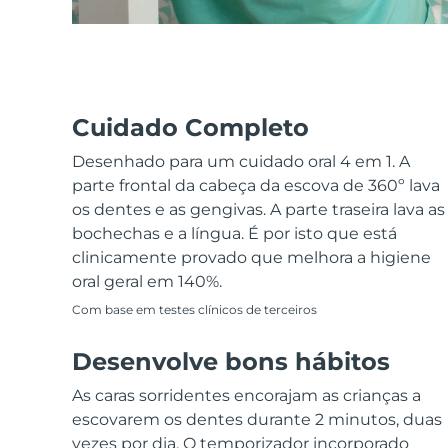
Remoção de pelos
Cuidados de pele FAQ™
Cuidado corporal
Cuidados de pele FAQ™
FAQ™ produtos
FAQ™ skincare
All FAQ™ skincare
All FAQ™ skincare
PEACH™ 2 Pro Max
BEAR™ 2 body
All hair treatments
All FAQ™ skincare
Professional IPL hair removal device
Microcurrent body toning
Cuidados com os
FAQ™ produtos
FAQ™ produtos
Cuidado Completo
Tratamento da acne
FAQ™ products
olhos
All anti-aging treatments
All LED treatments
PEACH™ 2
LUNA™ 4 body
Desenhado para um cuidado oral 4 em 1. A
All toning treatments
ESPADA™ 2 plus
BEAR™ 2 eyes & lips
IPL hair removal
Massaging body brush
parte frontal da cabeça da escova de 360º lava
Recurring acne LED therapy
Microcurrent line smoothing device
os dentes e as gengivas. A parte traseira lava as
bochechas e a língua. É por isto que está
PEACH™ 2 go
Sérum SUPERCHARGED™
Cuidado capilar
Cuidado dos poros
clinicamente provado que melhora a higiene
ESPADA™ 2
IRIS™ 2
Travel-friendly IPL hair removal
Firming body serum
oral geral em 140%.
LUNA™ 4 hair
KIWI™ derma
Acne treatment device
Rejuvenating eye massager
NEW
2-in-1 LED scalp massager
Diamond microdermabrasion .
Com base em testes clínicos de terceiros
PEACH™ Cooling Prep Gel
Branqueamento
Desenvolve bons hábitos
ESPADA™ Blemish Solution
Cuidado de olhos
dentário
Cooling IPL hair removal gel
FLIP™ play advanced
KIWI™
Concentrated acne gel
Advanced eye care treatment
issa™ Teeth Whitening Set
As caras sorridentes encorajam as crianças a
LED light hairbrush
Blackhead remover
escovarem os dentes durante 2 minutos, duas
Dual LED + sonic device & 18% PAP gel
MAIS
vezes por dia. O temporizador incorporado