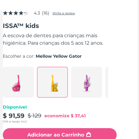
4.3
(16)
Write a review
4.3
out
ISSA™ kids
of
5
stars,
A escova de dentes para crianças mais
average
higiénica. Para crianças dos 5 aos 12 anos.
rating
value.
Read
Escolher a cor:
Mellow Yellow Gator
16
Reviews.
Same
page
link.
Disponível
$ 91,59
$ 129
economize
$ 37,41
IVA e taxas incl.
Adicionar ao Carrinho