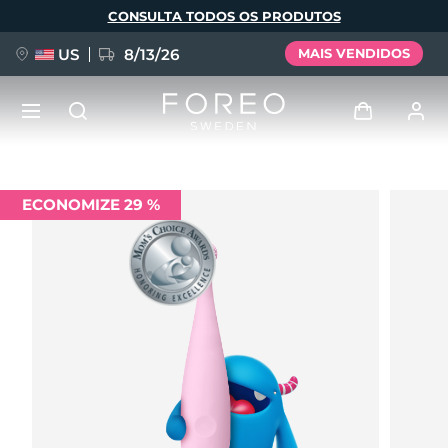
Pular
CONSULTA TODOS OS PRODUTOS
para
o
conteúdo
principal
US
8/13/26
MAIS VENDIDOS
NOVIDADE
Entrar
ECONOMIZE 29 %
Idioma
BREAKING NEWS
Perfil de usuário
English
Deutsch
Español
Meus aparelhos
FAQ™ Pure Beauty-Tech Elixir
Français
Italiano
Português
Meus pedidos
Polski
Svenska
Русский
Türkçe
简体中文
繁體中文
Meus endereços
issa™ Teeth Whitening Set
As minhas subscrições