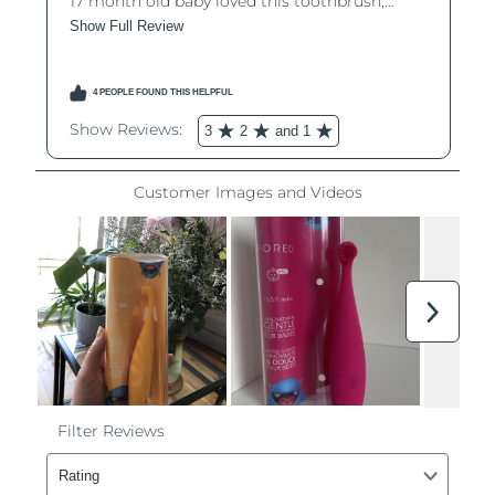
Omã
Entrega prevista
8/15/26
Filipinas
Entrega prevista
8/15/26
Polônia
Entrega prevista
8/13/26
Portugal
Entrega prevista
8/12/26
Porto Rico
Entrega prevista
8/14/26
Catar
Entrega prevista
8/13/26
Reunião
Entrega prevista
8/17/26
Romênia
Entrega prevista
8/12/26
Rússia
Entrega prevista
8/20/26
Arábia Saudita
Entrega prevista
8/13/26