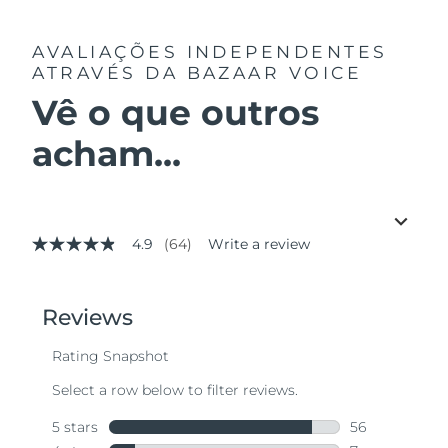
AVALIAÇÕES INDEPENDENTES
ATRAVÉS DA BAZAAR VOICE
Vê o que outros
acham...
4.9
(64)
Write a review
4.9
out
of
5
stars,
average
rating
value.
Read
64
Reviews.
Same
page