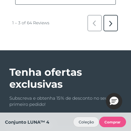
Tenha ofertas
exclusivas
Subscreva e obtenha 15% de desconto no seu
primeiro pedido!
Conjunto LUNA™ 4
Coleção
Comprar
Endereço de e-mail