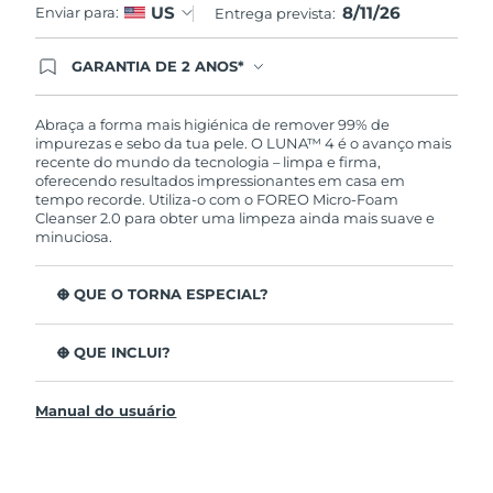
8/11/26
US
Enviar para:
Entrega prevista:
GARANTIA DE 2 ANOS*
Ao efetuar seu pedido hoje, você tem direito a
cobertura completa da Garantia FOREO. Isso
significa que se você tiver qualquer problema até
Abraça a forma mais higiénica de remover 99% de
2 anos após a compra, a FOREO substituirá seu
impurezas e sebo da tua pele. O LUNA™ 4 é o avanço mais
produto gratuitamente.*exceto pelo Luna FOFO
recente do mundo da tecnologia – limpa e firma,
e Luna Play plus cuja garantia é de 90 dias.
oferecendo resultados impressionantes em casa em
tempo recorde. Utiliza-o com o FOREO Micro-Foam
Cleanser 2.0 para obter uma limpeza ainda mais suave e
minuciosa.
O QUE O TORNA ESPECIAL?
96% dos utilizadores indicam uma pele mais saudável.
81% indicam imperfeições reduzidas.
O QUE INCLUI?
Remove impurezas e sebo profundos sem esfarelar a
LUNA™ 4
pele.
Manual do usuário
LUNA™ Micro-Foam Cleanser 2.0
86% dos utilizadores relataram uma pele com
aparência e sensação mais firme e elástica.
Cabo de carregamento USB
Nutre e protege a pele dos danos de radicais livres.
Bolsa de viagem