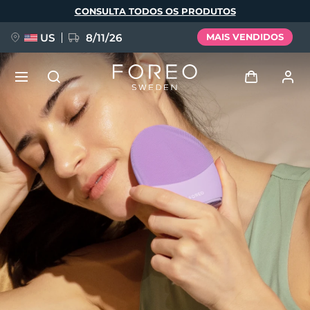
Pular
CONSULTA TODOS OS PRODUTOS
para
o
conteúdo
principal
US
8/11/26
MAIS VENDIDOS
NOVIDADE
Entrar
Idioma
BREAKING NEWS
Perfil de usuário
English
Deutsch
Español
Meus aparelhos
FAQ™ Pure Beauty-Tech Elixir
Français
Italiano
Português
Meus pedidos
Polski
Svenska
Русский
Türkçe
简体中文
繁體中文
Meus endereços
issa™ Teeth Whitening Set
As minhas subscrições