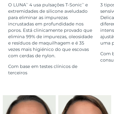
Serum
issa™ Teeth Whitening Gel
O LUNA
4 usa pulsações T-Sonic
e
3 tipo
TM
TM
Advanced pore care essentials
For healthy hair
18% PAP
extremidades de silicone aveludado
sensív
Israel
Entrega prevista
8/14/26
Cosméticos
Homens
para eliminar as impurezas
Delic
Itália
incrustadas em profundidade nos
difere
Entrega prevista
8/10/26
poros. Está clinicamente provado que
inten
Japão
Entrega prevista
8/13/26
elimina 99% de impurezas, oleosidade
ajustá
e resíduos de maquilhagem e é 35
uma pe
Comprar todos
Jersey
Entrega prevista
8/15/26
vezes mais higiénico do que escovas
Com b
com cerdas de nylon.
Cazaquistão
Entrega prevista
8/12/26
consu
FOREO APP
Com base em testes clínicos de
Kuwait
Entrega prevista
8/10/26
terceiros
SOBRE
Letônia
Entrega prevista
8/10/26
Líbano
Entrega prevista
8/11/26
Lituânia
Entrega prevista
8/10/26