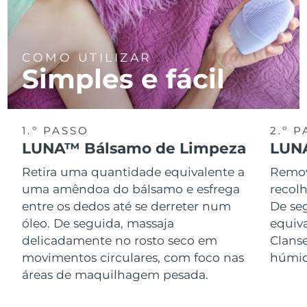
COMO UTILIZAR
Simples e fácil
1.º PASSO
2.º 
LUNA™ Bálsamo de Limpeza
LUNA
Retira uma quantidade equivalente a
Remov
uma amêndoa do bálsamo e esfrega
recol
entre os dedos até se derreter num
De se
óleo. De seguida, massaja
equiv
delicadamente no rosto seco em
Clans
movimentos circulares, com foco nas
húmid
áreas de maquilhagem pesada.