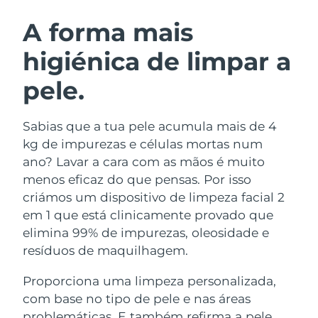
ROTINA DE BELEZA SUECA
Áustria
Entrega prevista
8/10/26
A forma mais
higiénica de limpar a
Barein
Entrega prevista
8/11/26
pele.
Limpeza facial
Lifting facial
Bélgica
Entrega prevista
8/10/26
LUNA™ 4 kit
BEAR™ 2 kit
Bermudas
Entrega prevista
8/16/26
Sabias que a tua pele acumula mais de 4
Anti-aging massage
Microcurrent toning
kg de impurezas e células mortas num
Bósnia e
ano? Lavar a cara com as mãos é muito
Entrega prevista
8/13/26
Hidratação
Cuidado oral
Herzegovina
menos eficaz do que pensas. Por isso
LUNA™ 4 Plus
BEAR™ 2 go
UFO™ 3 kit
issa™ 4
criámos um dispositivo de limpeza facial 2
Massage, LED heating
Microcurrent toning on-the-go
Brunei
Entrega prevista
8/15/26
TRATAMENTO ANTIENVELHECIMENTO
em 1 que está clinicamente provado que
Deep facial hydration
Hybrid silicone sonic toothbrush
FAQ™
elimina 99% de impurezas, oleosidade e
Bulgária
Entrega prevista
8/10/26
resíduos de maquilhagem.
LUNA™ 4 Men
BEAR™ 2 eyes & lips
UFO™ 3 LED
NEW
issa™ 4 plus
Canadá
For men, anti-aging massage
Microcurrent line smoothing device
Entrega prevista
8/14/26
Proporciona uma limpeza personalizada,
Near-infrared and red light therapy
Smart hybrid silicone sonic toothbrush
device
com base no tipo de pele e nas áreas
Chile
Entrega prevista
8/14/26
Antienvelhecimento
Tratamentos LED
problemáticas. E também refirma a pele,