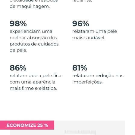
Omã
Entrega prevista
8/13/26
de maquilhagem.
Filipinas
Entrega prevista
8/13/26
98%
96%
experienciam uma
relataram uma pele
Polônia
Entrega prevista
8/11/26
melhor absorção dos
mais saudável.
produtos de cuidados
Portugal
Entrega prevista
8/10/26
de pele.
Porto Rico
Entrega prevista
8/12/26
86%
81%
Catar
relatam que a pele fica
relataram redução nas
Entrega prevista
8/11/26
com uma aparência
imperfeições.
mais firme e elástica.
Reunião
Entrega prevista
8/15/26
Romênia
Entrega prevista
8/10/26
Rússia
Entrega prevista
8/18/26
ECONOMIZE 25 %
Arábia Saudita
Entrega prevista
8/11/26