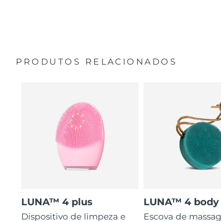
35 vezes mais higiénico do que escovas com cerdas de
Guia de início rápido
nylon.
Manual geral
2 anos de garantia (Espanha, Portugal, Suécia: 3 anos
de garantia)
PRODUTOS RELACIONADOS
LUNA™ 4 plus
LUNA™ 4 body
Dispositivo de limpeza e
Escova de massa