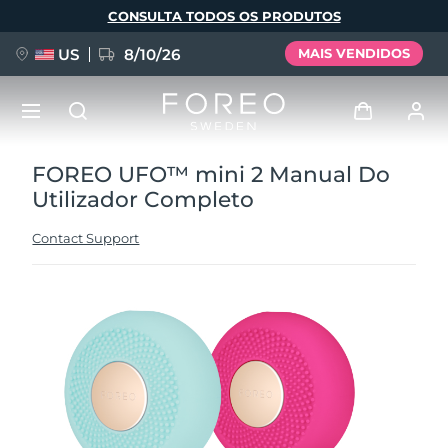
Pular
CONSULTA TODOS OS PRODUTOS
para
o
conteúdo
principal
US
8/10/26
MAIS VENDIDOS
FOREO UFO™ mini 2 Manual Do
NOVIDADE
Entrar
Utilizador Completo
Idioma
BREAKING NEWS
Perfil de usuário
Contact Support
English
Deutsch
Español
Meus aparelhos
FAQ™ Pure Beauty-Tech Elixir
Français
Italiano
Português
Meus pedidos
Polski
Svenska
Русский
Türkçe
简体中文
繁體中文
Meus endereços
issa™ Teeth Whitening Set
As minhas subscrições