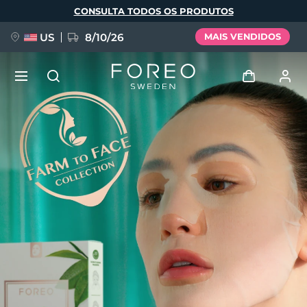
Pular
CONSULTA TODOS OS PRODUTOS
para
o
conteúdo
principal
US
8/10/26
MAIS VENDIDOS
NOVIDADE
Entrar
Idioma
BREAKING NEWS
Perfil de usuário
English
Deutsch
Español
Meus aparelhos
FAQ™ Pure Beauty-Tech Elixir
Français
Italiano
Português
Meus pedidos
Polski
Svenska
Русский
Türkçe
简体中文
繁體中文
Meus endereços
issa™ Teeth Whitening Set
As minhas subscrições