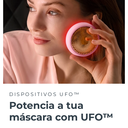
Tailândia
Entrega prevista
8/13/26
Turquia
Entrega prevista
8/10/26
Emirados Árabes
Entrega prevista
8/10/26
Unidos
Reino Unido
Entrega prevista
8/9/26
Estados Unidos
Entrega prevista
8/10/26
Uzbequistão
Entrega prevista
8/14/26
Vietnã
Entrega prevista
8/15/26
DISPOSITIVOS UFO™
Potencia a tua
máscara com UFO™