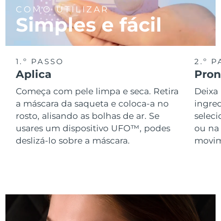
COMO UTILIZAR
Simples e fácil
Singapura
Entrega prevista
8/11/26
Eslováquia
Entrega prevista
8/9/26
1.º PASSO
2.º 
Eslovênia
Entrega prevista
8/9/26
Aplica
Pront
África do Sul
Entrega prevista
8/17/26
Começa com pele limpa e seca. Retira
Deixa
a máscara da saqueta e coloca-a no
ingred
Coreia do Sul
Entrega prevista
8/11/26
rosto, alisando as bolhas de ar. Se
selec
usares um dispositivo UFO™, podes
ou na
Espanha
Entrega prevista
8/9/26
deslizá-lo sobre a máscara.
movime
Suécia
Entrega prevista
8/9/26
Suíça
Entrega prevista
8/9/26
Taiwan
Entrega prevista
8/14/26