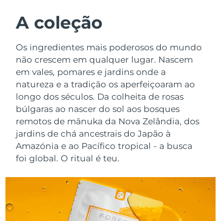
ROTINA DE BELEZA SUECA
Áustria
Entrega prevista
8/9/26
A coleção
Barein
Entrega prevista
8/10/26
Os ingredientes mais poderosos do mundo
Limpeza facial
Lifting facial
não crescem em qualquer lugar. Nascem
Bélgica
Entrega prevista
8/9/26
em vales, pomares e jardins onde a
LUNA™ 4 kit
BEAR™ 2 kit
natureza e a tradição os aperfeiçoaram ao
Bermudas
Entrega prevista
8/15/26
Anti-aging massage
Microcurrent toning
longo dos séculos. Da colheita de rosas
Bósnia e
búlgaras ao nascer do sol aos bosques
Entrega prevista
8/12/26
Hidratação
Cuidado oral
Herzegovina
remotos de mānuka da Nova Zelândia, dos
LUNA™ 4 Plus
BEAR™ 2 go
jardins de chá ancestrais do Japão à
UFO™ 3 kit
issa™ 4
Massage, LED heating
Microcurrent toning on-the-go
Brunei
Entrega prevista
8/14/26
Amazónia e ao Pacífico tropical - a busca
TRATAMENTO ANTIENVELHECIMENTO
Deep facial hydration
Hybrid silicone sonic toothbrush
foi global. O ritual é teu.
FAQ™
Bulgária
Entrega prevista
8/9/26
LUNA™ 4 Men
BEAR™ 2 eyes & lips
UFO™ 3 LED
NEW
issa™ 4 plus
Canadá
For men, anti-aging massage
Microcurrent line smoothing device
Entrega prevista
8/13/26
Near-infrared and red light therapy
Smart hybrid silicone sonic toothbrush
device
Chile
Entrega prevista
8/13/26
Antienvelhecimento
Tratamentos LED