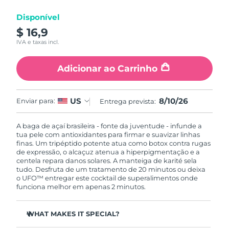
Luxemburgo
Entrega prevista
8/9/26
Disponível
$ 16,9
Macau, RAE da
Entrega prevista
8/11/26
IVA e taxas incl.
China
Adicionar ao Carrinho
Malásia
Entrega prevista
8/12/26
Malta
Entrega prevista
8/9/26
8/10/26
US
Enviar para:
Entrega prevista:
México
Entrega prevista
8/13/26
A baga de açaí brasileira - fonte da juventude - infunde a
tua pele com antioxidantes para firmar e suavizar linhas
Mônaco
Entrega prevista
8/10/26
finas. Um tripéptido potente atua como botox contra rugas
de expressão, o alcaçuz atenua a hiperpigmentação e a
centela repara danos solares. A manteiga de karité sela
Países Baixos
Entrega prevista
8/9/26
tudo. Desfruta de um tratamento de 20 minutos ou deixa
o UFO™ entregar este cocktail de superalimentos onde
funciona melhor em apenas 2 minutos.
Nova Zelândia
Entrega prevista
8/9/26
Noruega
Entrega prevista
8/9/26
WHAT MAKES IT SPECIAL?