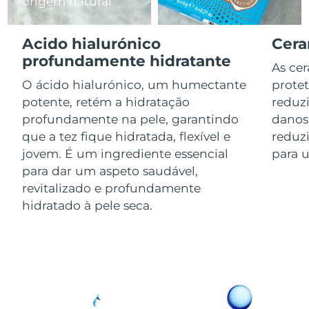
origem natural
Luxemburgo
Entrega prevista
08/08/2026
Acido hialurónico
Cera
Macau, RAE da
Entrega prevista
10/08/2026
profundamente hidratante
China
As ce
O ácido hialurónico, um humectante
protet
Malásia
Entrega prevista
11/08/2026
potente, retém a hidratação
reduzi
profundamente na pele, garantindo
danos
Malta
Entrega prevista
08/08/2026
que a tez fique hidratada, flexível e
reduzi
jovem. É um ingrediente essencial
para u
México
Entrega prevista
12/08/2026
para dar um aspeto saudável,
revitalizado e profundamente
Mônaco
Entrega prevista
09/08/2026
hidratado à pele seca.
Países Baixos
Entrega prevista
08/08/2026
Nova Zelândia
Entrega prevista
08/08/2026
Noruega
Entrega prevista
08/08/2026