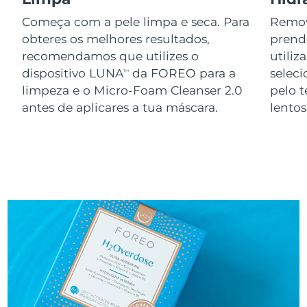
Começa com a pele limpa e seca. Para
Remov
obteres os melhores resultados,
prend
recomendamos que utilizes o
utiliz
dispositivo LUNA
da FOREO para a
seleci
TM
limpeza e o Micro-Foam Cleanser 2.0
pelo 
antes de aplicares a tua máscara.
lento