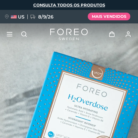
Pular
CONSULTA TODOS OS PRODUTOS
para
o
conteúdo
principal
US
8/9/26
MAIS VENDIDOS
NOVIDADE
Entrar
Idioma
BREAKING NEWS
Perfil de usuário
English
Deutsch
Español
Meus aparelhos
FAQ™ Pure Beauty-Tech Elixir
Français
Italiano
Português
Meus pedidos
Polski
Svenska
Русский
Türkçe
简体中文
繁體中文
Meus endereços
issa™ Teeth Whitening Set
As minhas subscrições