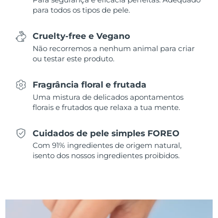
para todos os tipos de pele.
Singapura
Entrega prevista
10/08/2026
Cruelty-free e Vegano
Eslováquia
Entrega prevista
08/08/2026
Não recorremos a nenhum animal para criar
ou testar este produto.
Eslovênia
Entrega prevista
08/08/2026
Fragrância floral e frutada
África do Sul
Entrega prevista
16/08/2026
Uma mistura de delicados apontamentos
florais e frutados que relaxa a tua mente.
Coreia do Sul
Entrega prevista
10/08/2026
Espanha
Cuidados de pele simples FOREO
Entrega prevista
08/08/2026
Com 91% ingredientes de origem natural,
Suécia
isento dos nossos ingredientes proibidos.
Entrega prevista
08/08/2026
Suíça
Entrega prevista
08/08/2026
Taiwan
Entrega prevista
13/08/2026