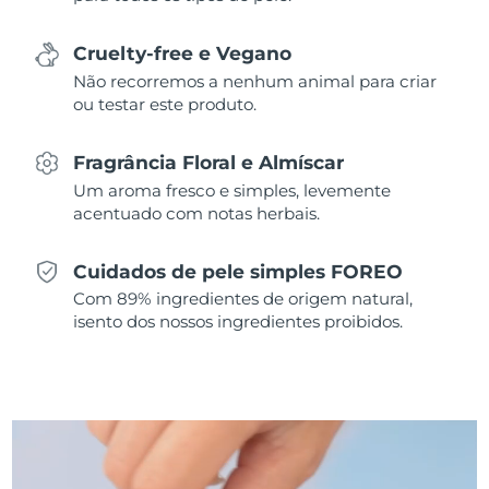
Singapura
Entrega prevista
10.08.2026
Cruelty-free e Vegano
Não recorremos a nenhum animal para criar
Eslováquia
Entrega prevista
08.08.2026
ou testar este produto.
Eslovênia
Entrega prevista
08.08.2026
Fragrância Floral e Almíscar
Um aroma fresco e simples, levemente
África do Sul
Entrega prevista
16.08.2026
acentuado com notas herbais.
Coreia do Sul
Entrega prevista
10.08.2026
Cuidados de pele simples FOREO
Espanha
Entrega prevista
08.08.2026
Com 89% ingredientes de origem natural,
isento dos nossos ingredientes proibidos.
Suécia
Entrega prevista
08.08.2026
Suíça
Entrega prevista
08.08.2026
Taiwan
Entrega prevista
13.08.2026