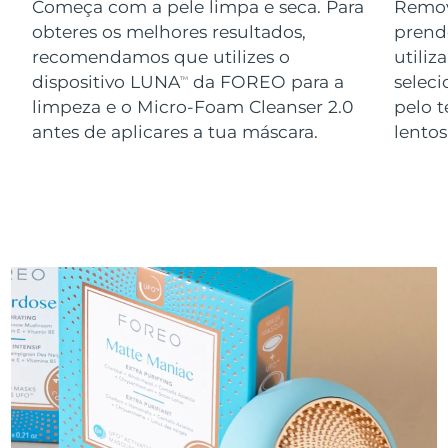
Começa com a pele limpa e seca. Para
Remov
obteres os melhores resultados,
prend
recomendamos que utilizes o
utiliz
dispositivo LUNA
da FOREO para a
seleci
TM
limpeza e o Micro-Foam Cleanser 2.0
pelo 
antes de aplicares a tua máscara.
lento