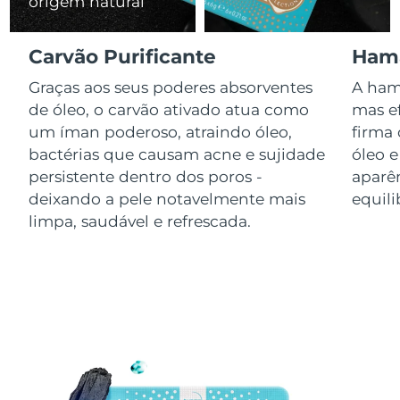
origem natural
Luxemburgo
Entrega prevista
08.08.2026
Carvão Purificante
Hama
Macau, RAE da
Entrega prevista
10.08.2026
China
Graças aos seus poderes absorventes
A ham
de óleo, o carvão ativado atua como
mas ef
Malásia
Entrega prevista
11.08.2026
um íman poderoso, atraindo óleo,
firma 
bactérias que causam acne e sujidade
óleo e
Malta
Entrega prevista
08.08.2026
persistente dentro dos poros -
aparên
deixando a pele notavelmente mais
equil
México
Entrega prevista
12.08.2026
limpa, saudável e refrescada.
Mônaco
Entrega prevista
09.08.2026
Países Baixos
Entrega prevista
08.08.2026
Nova Zelândia
Entrega prevista
08.08.2026
Noruega
Entrega prevista
08.08.2026