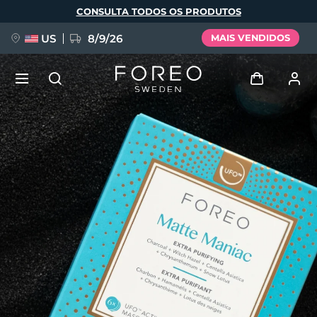
Pular
CONSULTA TODOS OS PRODUTOS
para
o
conteúdo
principal
US
8/9/26
MAIS VENDIDOS
NOVIDADE
Entrar
Idioma
BREAKING NEWS
Perfil de usuário
English
Deutsch
Español
Meus aparelhos
FAQ™ Pure Beauty-Tech Elixir
Français
Italiano
Português
Meus pedidos
Polski
Svenska
Русский
Türkçe
简体中文
繁體中文
Meus endereços
issa™ Teeth Whitening Set
As minhas subscrições