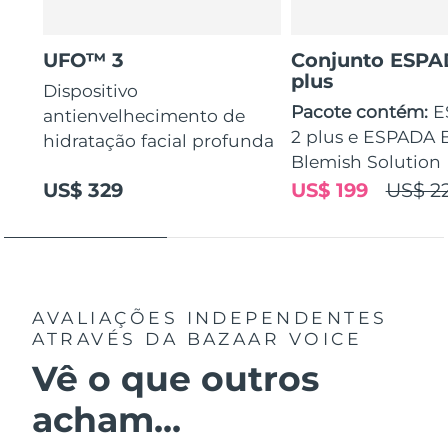
UFO™ 3
Conjunto ESP
plus
Dispositivo
Pacote contém:
E
antienvelhecimento de
2 plus e ESPADA
hidratação facial profunda
Blemish Solution
US$ 329
US$ 199
US$ 2
AVALIAÇÕES INDEPENDENTES
ATRAVÉS DA BAZAAR VOICE
Vê o que outros
acham...