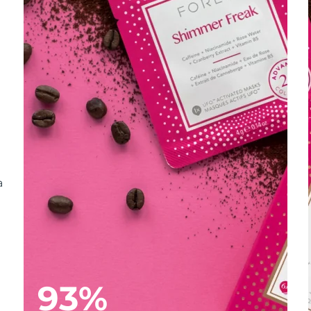
a
93%