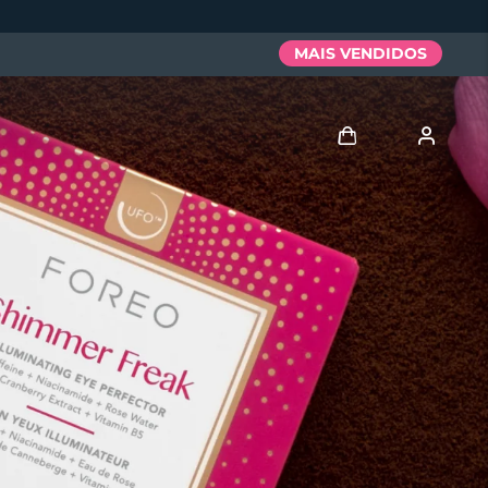
MAIS VENDIDOS
Entrar
Perfil de usuário
Meus aparelhos
Meus pedidos
Meus endereços
As minhas subscrições