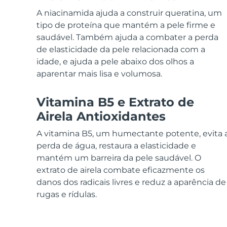
Dispositivos ESPADA™
Dispositivos de olhos
LUNA™ Dual-Peptide Scalp
Cuidados de pele KIWI™
A niacinamida ajuda a construir queratina, um
All acne treatment devices
All revitalizing eye massagers
Serum
issa™ Teeth Whitening Gel
Advanced pore care essentials
tipo de proteína que mantém a pele firme e
For healthy hair
18% PAP
saudável. Também ajuda a combater a perda
Cosméticos
Homens
de elasticidade da pele relacionada com a
idade, e ajuda a pele abaixo dos olhos a
aparentar mais lisa e volumosa.
Vitamina B5 e Extrato de
Comprar todos
Airela Antioxidantes
A vitamina B5, um humectante potente, evita 
perda de água, restaura a elasticidade e
FOREO APP
mantém um barreira da pele saudável. O
extrato de airela combate eficazmente os
SOBRE
danos dos radicais livres e reduz a aparência de
rugas e rídulas.