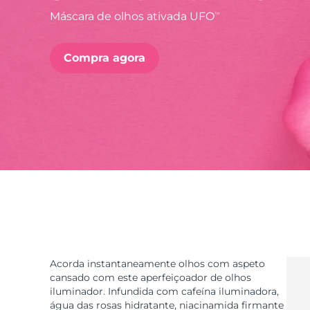
Máscara de olhos ativada UFO
TM
issa™ Teeth Whitening Set
Compra agora
FAQ™ Dual LED Panel
POPULAR
Ofertas especiais
Bestsellers
Acorda instantaneamente olhos com aspeto
cansado com este aperfeiçoador de olhos
iluminador. Infundida com cafeína iluminadora,
água das rosas hidratante, niacinamida firmante