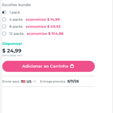
Escolher bundle:
1 pack
4 packs
economize
$ 14,99
8 packs
economize
$ 49,92
12 packs
economize
$ 104,88
Disponível
$ 24,99
IVA e taxas incl.
Adicionar ao Carrinho
8/11/26
US
Enviar para:
Entrega prevista: