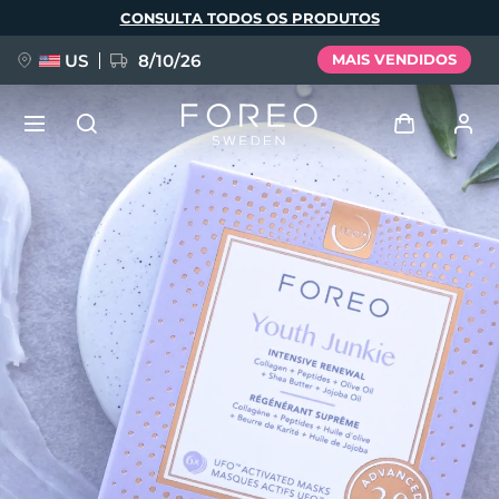
Pular
CONSULTA TODOS OS PRODUTOS
para
o
conteúdo
principal
US
8/10/26
MAIS VENDIDOS
NOVIDADE
Entrar
Idioma
BREAKING NEWS
Perfil de usuário
English
Deutsch
Español
Meus aparelhos
FAQ™ Pure Beauty-Tech Elixir
Français
Italiano
Português
Meus pedidos
Polski
Svenska
Русский
Türkçe
简体中文
繁體中文
Meus endereços
issa™ Teeth Whitening Set
As minhas subscrições