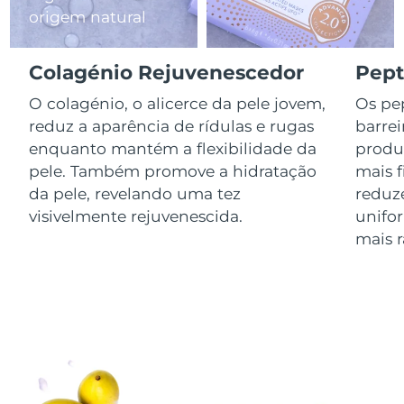
origem natural
Luxemburgo
Entrega prevista
8/9/26
Macau, RAE da
Colagénio Rejuvenescedor
Pept
Entrega prevista
8/11/26
China
O colagénio, o alicerce da pele jovem,
Os pep
Malásia
Entrega prevista
8/12/26
reduz a aparência de rídulas e rugas
barrei
enquanto mantém a flexibilidade da
produ
Malta
Entrega prevista
8/9/26
pele. Também promove a hidratação
mais 
da pele, revelando uma tez
reduz
México
Entrega prevista
8/13/26
visivelmente rejuvenescida.
unifo
mais r
Mônaco
Entrega prevista
8/10/26
Países Baixos
Entrega prevista
8/9/26
Nova Zelândia
Entrega prevista
8/9/26
Noruega
Entrega prevista
8/9/26