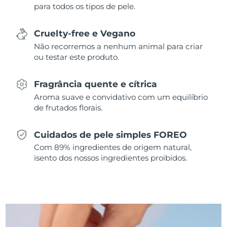
para todos os tipos de pele.
Singapura
Entrega prevista
8/11/26
Cruelty-free e Vegano
Eslováquia
Entrega prevista
8/9/26
Não recorremos a nenhum animal para criar
ou testar este produto.
Eslovênia
Entrega prevista
8/9/26
Fragrância quente e cítrica
África do Sul
Entrega prevista
8/17/26
Aroma suave e convidativo com um equilíbrio
de frutados florais.
Coreia do Sul
Entrega prevista
8/11/26
Cuidados de pele simples FOREO
Espanha
Entrega prevista
8/9/26
Com 89% ingredientes de origem natural,
isento dos nossos ingredientes proibidos.
Suécia
Entrega prevista
8/9/26
Suíça
Entrega prevista
8/9/26
Taiwan
Entrega prevista
8/14/26