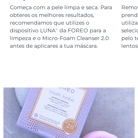
Começa com a pele limpa e seca. Para
Remov
obteres os melhores resultados,
prend
recomendamos que utilizes o
utiliz
dispositivo LUNA
da FOREO para a
seleci
TM
limpeza e o Micro-Foam Cleanser 2.0
pelo 
antes de aplicares a tua máscara.
lento