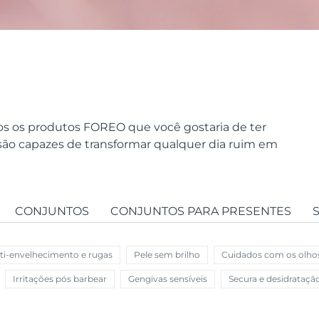
os os produtos FOREO que você gostaria de ter
 são capazes de transformar qualquer dia ruim em
CONJUNTOS
CONJUNTOS PARA PRESENTES
ti-envelhecimento e rugas
Pele sem brilho
Cuidados com os olho
Irritações pós barbear
Gengivas sensíveis
Secura e desidrataçã