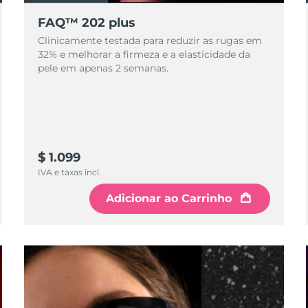
FAQ™ 202 plus
Clinicamente testada para reduzir as rugas em
32% e melhorar a firmeza e a elasticidade da
pele em apenas 2 semanas.
$ 1.099
IVA e taxas incl.
Adicionar ao Carrinho