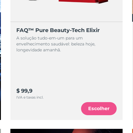
FAQ™ Pure Beauty-Tech Elixir
A solução tudo-em-um para um
envelhecimento saudável: beleza hoje,
longevidade amanhã.
$ 99,9
IVA e taxas incl.
Escolher