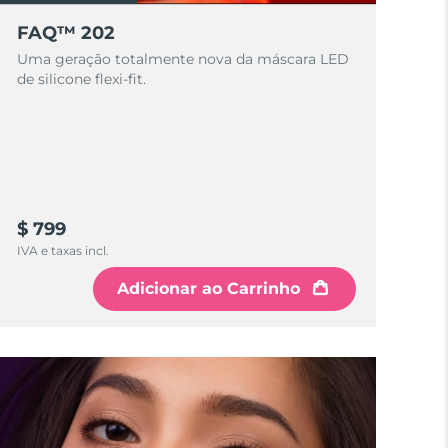
FAQ™ 202
Uma geração totalmente nova da máscara LED
de silicone flexi-fit.
$ 799
IVA e taxas incl.
Adicionar ao Carrinho