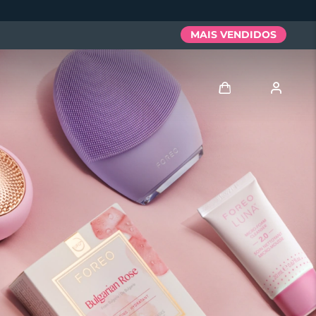
MAIS VENDIDOS
Entrar
Perfil de usuário
Meus aparelhos
Meus pedidos
Meus endereços
As minhas subscrições