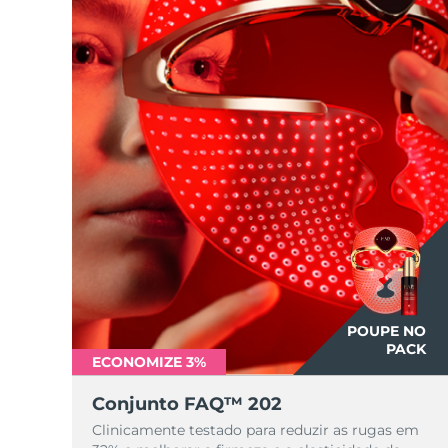
POUPE NO
PACK
ECONOMIZE 3%
Conjunto FAQ™ 202
Clinicamente testado para reduzir as rugas em