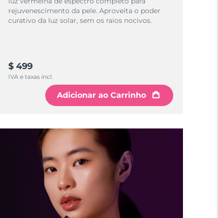
luz vermelha de espectro completo para
rejuvenescimento da pele. Aproveita o poder
curativo da luz solar, sem os raios nocivos.
$ 499
IVA e taxas incl.
Adicionar ao Carrinho