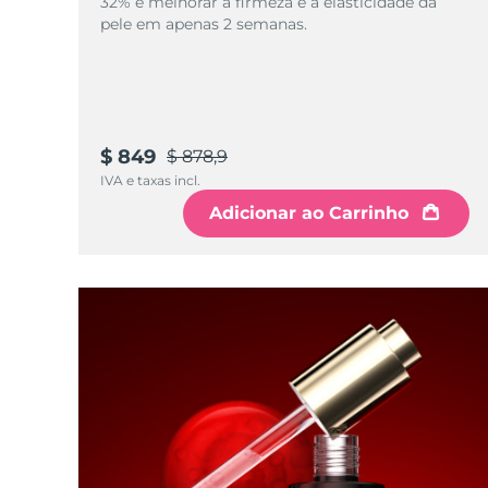
32% e melhorar a firmeza e a elasticidade da
pele em apenas 2 semanas.
$ 849
$ 878,9
IVA e taxas incl.
Adicionar ao Carrinho