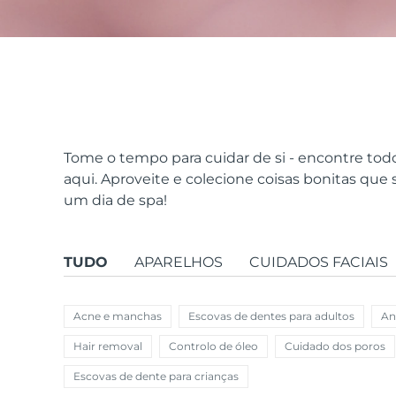
issa™ Teeth Whitening Set
FAQ™ Dual LED Panel
Tome o tempo para cuidar de si - encontre tod
aqui. Aproveite e colecione coisas bonitas que
um dia de spa!
POPULAR
TUDO
APARELHOS
CUIDADOS FACIAIS
Ofertas especiais
Bestsellers
Acne e manchas
Escovas de dentes para adultos
An
Hair removal
Controlo de óleo
Cuidado dos poros
Escovas de dente para crianças