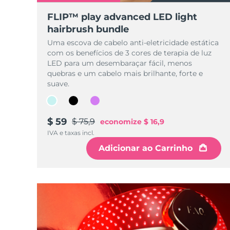
Dispositivos ESPADA™
Dispositivos de olhos
LUNA™ Dual-Peptide Scalp
Cuidados de pele KIWI™
All acne treatment devices
All revitalizing eye massagers
FLIP™ play advanced LED light
Serum
issa™ Teeth Whitening Gel
Advanced pore care essentials
hairbrush bundle
For healthy hair
18% PAP
Uma escova de cabelo anti-eletricidade estática
Cosméticos
Homens
com os benefícios de 3 cores de terapia de luz
LED para um desembaraçar fácil, menos
quebras e um cabelo mais brilhante, forte e
suave.
Comprar todos
$ 59
$ 75,9
economize
$ 16,9
IVA e taxas incl.
Adicionar ao Carrinho
FOREO APP
SOBRE