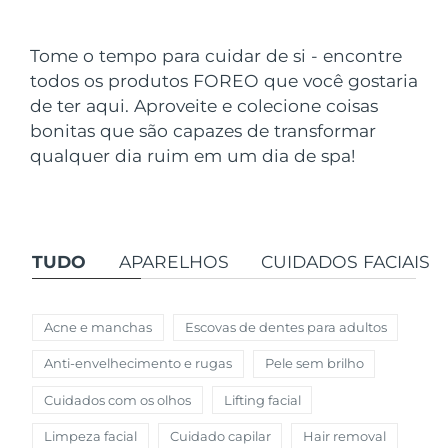
País de envio
Tome o tempo para cuidar de si - encontre
Estados Unidos
Entrega prevista
8/11/26
todos os produtos FOREO que você gostaria
FAQ™ Dual LED Panel
de ter aqui. Aproveite e colecione coisas
Reino Unido
Entrega prevista
8/10/26
bonitas que são capazes de transformar
POPULAR
qualquer dia ruim em um dia de spa!
Espanha
Entrega prevista
8/10/26
Austrália
Entrega prevista
8/13/26
França
Entrega prevista
8/10/26
TUDO
APARELHOS
CUIDADOS FACIAIS
Ofertas especiais
Bestsellers
Alemanha
Entrega prevista
8/10/26
Acne e manchas
Escovas de dentes para adultos
Canadá
Entrega prevista
8/14/26
Anti-envelhecimento e rugas
Pele sem brilho
Terapia com luz vermelha
Cuidados com os olhos
Lifting facial
Austrália
Entrega prevista
8/13/26
Limpeza facial
Cuidado capilar
Hair removal