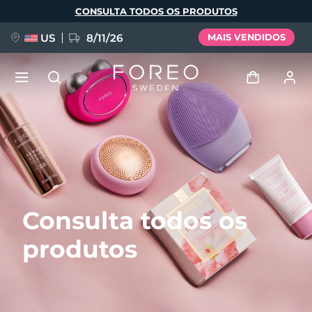
Pular
CONSULTA TODOS OS PRODUTOS
para
o
conteúdo
principal
US
8/11/26
MAIS VENDIDOS
NOVIDADE
Entrar
Idioma
BREAKING NEWS
Perfil de usuário
English
Deutsch
Español
Meus aparelhos
FAQ™ Pure Beauty-Tech Elixir
Consulta todos os
Français
Italiano
Português
Meus pedidos
Polski
Svenska
Русский
produtos
Türkçe
简体中文
繁體中文
Meus endereços
issa™ Teeth Whitening Set
As minhas subscrições