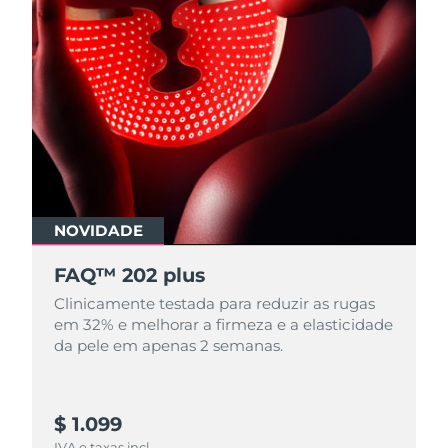
NOVIDADE
FAQ™ 202 plus
Clinicamente testada para reduzir as rugas
em 32% e melhorar a firmeza e a elasticidade
da pele em apenas 2 semanas.
$ 1.099
IVA e taxas incl.