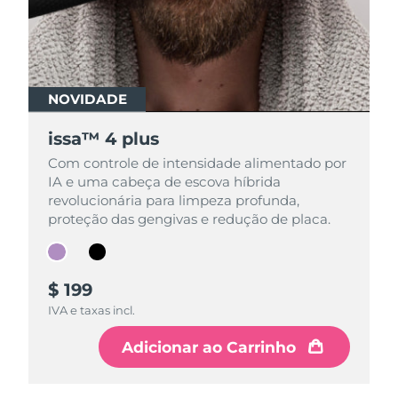
NOVIDADE
NOVIDADE
issa™ 4 plus
issa™ 4 plus
Com controle de intensidade alimentado por
Com controle de intensidade alimentado por
IA e uma cabeça de escova híbrida
IA e uma cabeça de escova híbrida
revolucionária para limpeza profunda,
revolucionária para limpeza profunda,
proteção das gengivas e redução de placa.
proteção das gengivas e redução de placa.
$ 199
$ 199
IVA e taxas incl.
IVA e taxas incl.
Adicionar ao Carrinho
Adicionar ao Carrinho