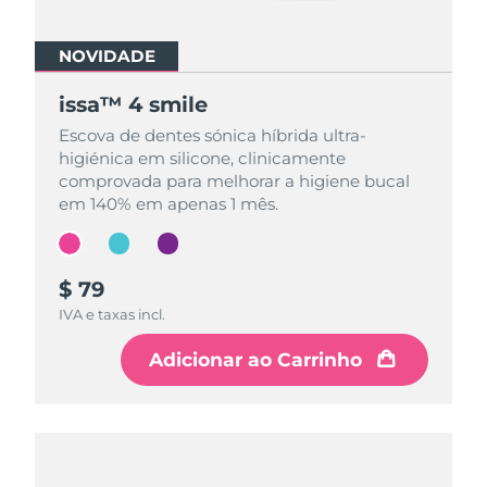
NOVIDADE
NOVIDADE
NOVIDADE
issa™ 4 smile
issa™ 4 smile
issa™ 4 smile
Escova de dentes sónica híbrida ultra-
Escova de dentes sónica híbrida ultra-
Escova de dentes sónica híbrida ultra-
higiénica em silicone, clinicamente
higiénica em silicone, clinicamente
higiénica em silicone, clinicamente
comprovada para melhorar a higiene bucal
comprovada para melhorar a higiene bucal
comprovada para melhorar a higiene bucal
em 140% em apenas 1 mês.
em 140% em apenas 1 mês.
em 140% em apenas 1 mês.
$ 79
$ 79
$ 79
IVA e taxas incl.
IVA e taxas incl.
IVA e taxas incl.
Adicionar ao Carrinho
Adicionar ao Carrinho
Adicionar ao Carrinho