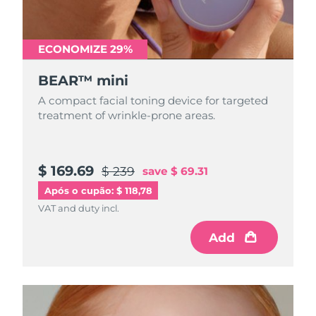
Tailândia
Entrega prevista
13/08/2026
Turquia
Entrega prevista
10/08/2026
ECONOMIZE 29%
Emirados Árabes
BEAR™ mini
Entrega prevista
10/08/2026
Unidos
A compact facial toning device for targeted
treatment of wrinkle-prone areas.
Reino Unido
Entrega prevista
09/08/2026
Estados Unidos
Entrega prevista
10/08/2026
$ 169.69
$ 239
save
$ 69.31
Uzbequistão
Entrega prevista
14/08/2026
Após o cupão: $ 118,78
VAT and duty incl.
Vietnã
Entrega prevista
15/08/2026
Add