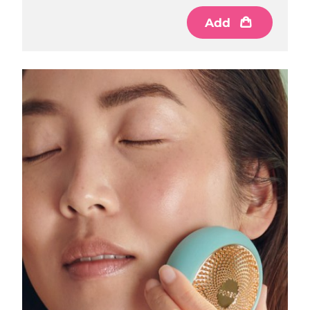
Luxemburgo
Entrega prevista
09/08/2026
Add
Macau, RAE da
Entrega prevista
11/08/2026
China
Malásia
Entrega prevista
12/08/2026
Malta
Entrega prevista
09/08/2026
México
Entrega prevista
13/08/2026
Mônaco
Entrega prevista
10/08/2026
Países Baixos
Entrega prevista
09/08/2026
Nova Zelândia
Entrega prevista
09/08/2026
Noruega
Entrega prevista
09/08/2026