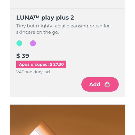
LUNA™ play plus 2
LUNA™ play plus 2
Tiny but mighty facial cleansing brush for
Tiny but mighty facial cleansing brush for
skincare on the go.
skincare on the go.
$ 39
$ 39
Após o cupão: $ 27,30
VAT and duty incl.
VAT and duty incl.
Add
Add