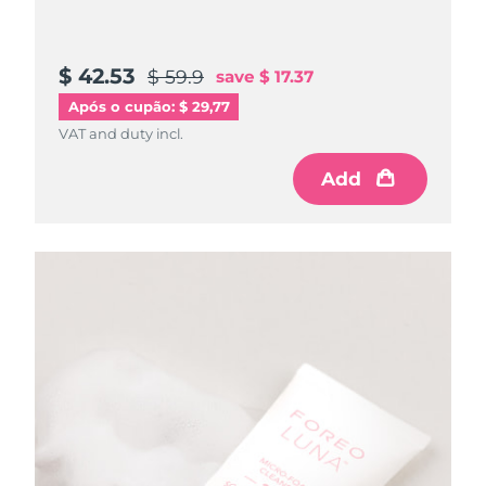
$ 42.53
$ 59.9
save
$ 17.37
Após o cupão: $ 29,77
VAT and duty incl.
Add