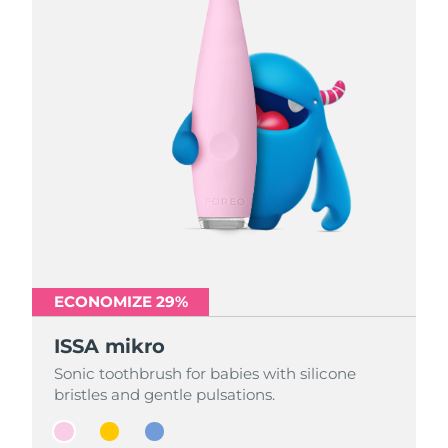
ECONOMIZE 29%
ECONOMIZE 29%
ECONOMIZE 29%
ISSA mikro
ISSA mikro
ISSA mikro
Sonic toothbrush for babies with silicone
Sonic toothbrush for babies with silicone
Sonic toothbrush for babies with silicone
bristles and gentle pulsations.
bristles and gentle pulsations.
bristles and gentle pulsations.