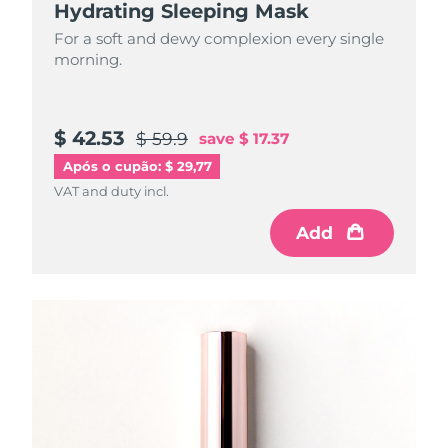
Hydrating Sleeping Mask
For a soft and dewy complexion every single
morning.
$ 42.53
$ 59.9
save
$ 17.37
Após o cupão: $ 29,77
VAT and duty incl.
Add