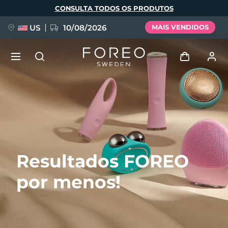
Pular
CONSULTA TODOS OS PRODUTOS
para
o
conteúdo
principal
US
10/08/2026
MAIS VENDIDOS
NOVIDADE
Entrar
Idioma
BREAKING NEWS
Perfil de usuário
English
Deutsch
Español
Meus aparelhos
FAQ™ Pure Beauty-Tech Elixir
Resultados FOREO
Français
Italiano
Português
Meus pedidos
Polski
Svenska
Русский
por menos!
Türkçe
简体中文
繁體中文
Meus endereços
issa™ Teeth Whitening Set
As minhas subscrições