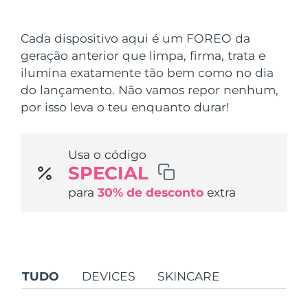
País de envio
Cada dispositivo aqui é um FOREO da
Estados Unidos
Entrega prevista
10/08/2026
geração anterior que limpa, firma, trata e
FAQ™ Dual LED Panel
ilumina exatamente tão bem como no dia
Reino Unido
Entrega prevista
09/08/2026
do lançamento. Não vamos repor nenhum,
POPULAR
por isso leva o teu enquanto durar!
Espanha
Entrega prevista
09/08/2026
Austrália
Entrega prevista
12/08/2026
Usa o código
SPECIAL
França
Entrega prevista
09/08/2026
Ofertas especiais
Bestsellers
para
30% de desconto
extra
Alemanha
Entrega prevista
09/08/2026
Canadá
Entrega prevista
13/08/2026
Terapia com luz vermelha
TUDO
DEVICES
SKINCARE
Austrália
Entrega prevista
12/08/2026