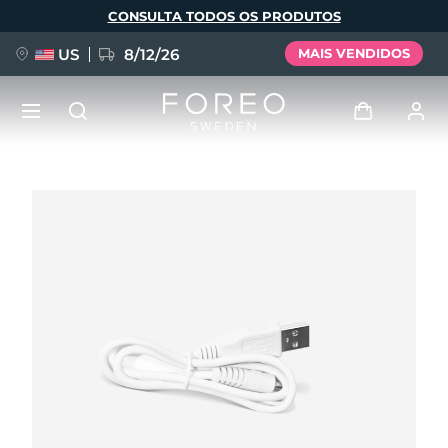
Pular
CONSULTA TODOS OS PRODUTOS
para
o
conteúdo
principal
US
8/12/26
MAIS VENDIDOS
NOVIDADE
Entrar
Idioma
BREAKING NEWS
Perfil de usuário
English
Deutsch
Español
Meus aparelhos
FAQ™ Pure Beauty-Tech Elixir
Français
Italiano
Português
Meus pedidos
Polski
Svenska
Русский
Türkçe
简体中文
繁體中文
Meus endereços
issa™ Teeth Whitening Set
As minhas subscrições