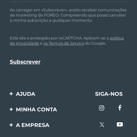
Ao carregar em «Subscrever», aceito receber comunicações
de marketing da FOREO. Compreendo que posso cancelar
a minha subscrição a qualquer momento.
Este site é protegido por reCAPTCHA. Aplicam-se a
política
de privacidade
e
os Termos de Serviço
do Google.
AJUDA
SIGA-NOS
Entre em contato
MINHA CONTA
Encomendas & Envios
Registro de produto
A EMPRESA
Garantia & Devolução
Suporte