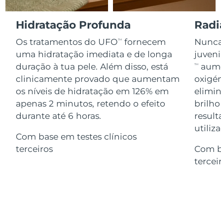
Serum
issa™ Teeth Whitening Gel
Advanced pore care essentials
For healthy hair
18% PAP
Israel
Entrega prevista
8/13/26
Hidratação Profunda
Radi
Cosméticos
Homens
Os tratamentos do UFO
fornecem
Nunca 
TM
Itália
Entrega prevista
8/9/26
uma hidratação imediata e de longa
juven
duração à tua pele. Além disso, está
aume
TM
Japão
Entrega prevista
8/12/26
clinicamente provado que aumentam
oxigén
Comprar todos
os níveis de hidratação em 126% em
elimin
Jersey
Entrega prevista
8/14/26
apenas 2 minutos, retendo o efeito
brilho
Cazaquistão
durante até 6 horas.
result
Entrega prevista
8/11/26
FOREO APP
utiliz
Com base em testes clínicos
Kuwait
Entrega prevista
8/9/26
SOBRE
terceiros
Com b
tercei
Letônia
Entrega prevista
8/9/26
Líbano
Entrega prevista
8/10/26
Lituânia
Entrega prevista
8/9/26