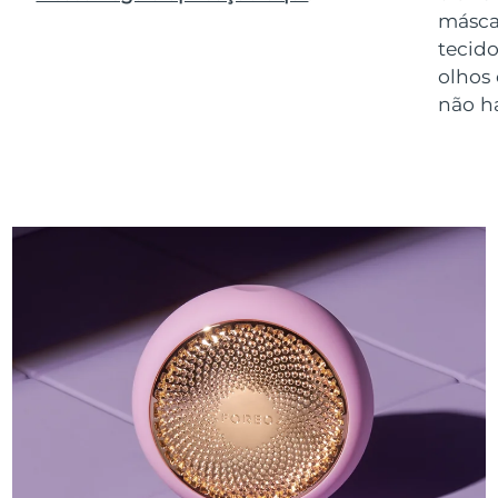
másca
tecido
olhos
não h