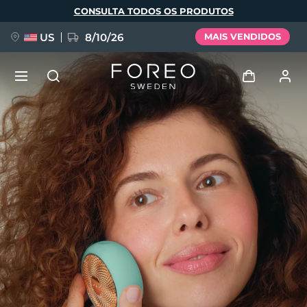
Pular
CONSULTA TODOS OS PRODUTOS
para
o
conteúdo
principal
US
8/10/26
MAIS VENDIDOS
NOVIDADE
Entrar
Idioma
BREAKING NEWS
Perfil de usuário
English
Deutsch
Español
Meus aparelhos
FAQ™ Pure Beauty-Tech Elixir
Français
Italiano
Português
Meus pedidos
Polski
Svenska
Русский
Türkçe
简体中文
繁體中文
Meus endereços
issa™ Teeth Whitening Set
As minhas subscrições