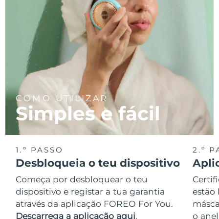
COMO UTILIZAR
Simples e fácil
1.º PASSO
2.º 
Desbloqueia o teu dispositivo
Apli
Começa por desbloquear o teu
Certif
dispositivo e registar a tua garantia
estão 
através da aplicação FOREO For You.
másca
Descarrega a aplicação aqui
.
o anel