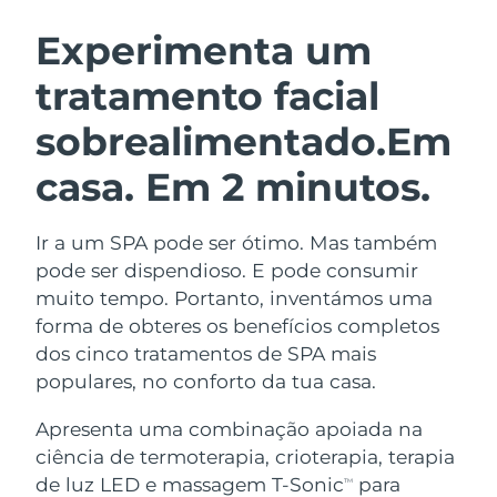
ROTINA DE BELEZA SUECA
Áustria
Entrega prevista
8/9/26
Experimenta um
tratamento facial
Barein
Entrega prevista
8/10/26
sobrealimentado.
Em
Limpeza facial
Lifting facial
Bélgica
Entrega prevista
8/9/26
LUNA™ 4 kit
BEAR™ 2 kit
casa. Em 2 minutos.
Bermudas
Entrega prevista
8/15/26
Anti-aging massage
Microcurrent toning
Ir a um SPA pode ser ótimo. Mas também
Bósnia e
Entrega prevista
8/12/26
Hidratação
Cuidado oral
Herzegovina
pode ser dispendioso. E pode consumir
LUNA™ 4 Plus
BEAR™ 2 go
muito tempo. Portanto, inventámos uma
UFO™ 3 kit
issa™ 4
Massage, LED heating
Microcurrent toning on-the-go
Brunei
Entrega prevista
8/14/26
forma de obteres os benefícios completos
TRATAMENTO ANTIENVELHECIMENTO
Deep facial hydration
Hybrid silicone sonic toothbrush
dos cinco tratamentos de SPA mais
FAQ™
Bulgária
Entrega prevista
8/9/26
populares, no conforto da tua casa.
LUNA™ 4 Men
BEAR™ 2 eyes & lips
UFO™ 3 LED
NEW
issa™ 4 plus
Canadá
For men, anti-aging massage
Microcurrent line smoothing device
Entrega prevista
8/13/26
Apresenta uma combinação apoiada na
Near-infrared and red light therapy
Smart hybrid silicone sonic toothbrush
ciência de termoterapia, crioterapia, terapia
device
Chile
Entrega prevista
8/13/26
de luz LED e massagem T-Sonic
para
Antienvelhecimento
Tratamentos LED
TM