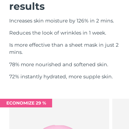
results
Omã
Entrega prevista
8/12/26
Filipinas
Entrega prevista
8/12/26
Increases skin moisture by 126% in 2 mins.
Polônia
Entrega prevista
8/10/26
Reduces the look of wrinkles in 1 week.
Is more effective than a sheet mask in just 2
Portugal
Entrega prevista
8/9/26
mins.
Porto Rico
Entrega prevista
8/11/26
78% more nourished and softened skin.
Catar
Entrega prevista
8/10/26
72% instantly hydrated, more supple skin.
Reunião
Entrega prevista
8/14/26
Romênia
Entrega prevista
8/9/26
ECONOMIZE 29 %
Rússia
Entrega prevista
8/17/26
Arábia Saudita
Entrega prevista
8/10/26