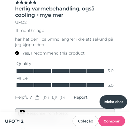
Iniciar chat
UFO™ 2
Coleção
Comprar