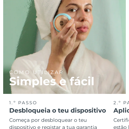
COMO UTILIZAR
Simples e fácil
1.º PASSO
2.º 
Desbloqueia o teu dispositivo
Apli
Começa por desbloquear o teu
Certif
dispositivo e registar a tua garantia
estão 