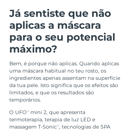
ROTINA DE BELEZA SUECA
Áustria
Entrega prevista
8/11/26
Já sentiste que não
aplicas a máscara
Barein
Entrega prevista
8/12/26
para o seu potencial
Limpeza facial
Lifting facial
Bélgica
Entrega prevista
8/11/26
LUNA™ 4 kit
BEAR™ 2 kit
máximo?
Bermudas
Entrega prevista
8/17/26
Anti-aging massage
Microcurrent toning
Bem, é porque não aplicas. Quando aplicas
Bósnia e
Entrega prevista
8/14/26
Hidratação
Cuidado oral
Herzegovina
uma máscara habitual no teu rosto, os
LUNA™ 4 Plus
BEAR™ 2 go
ingredientes apenas assentam na superfície
UFO™ 3 kit
issa™ 4
Massage, LED heating
Microcurrent toning on-the-go
Brunei
Entrega prevista
8/16/26
da tua pele. Isto significa que os efeitos são
TRATAMENTO ANTIENVELHECIMENTO
Deep facial hydration
Hybrid silicone sonic toothbrush
limitados, e que os resultados são
FAQ™
Bulgária
Entrega prevista
8/11/26
temporários.
LUNA™ 4 Men
BEAR™ 2 eyes & lips
UFO™ 3 LED
NEW
issa™ 4 plus
Canadá
For men, anti-aging massage
Microcurrent line smoothing device
Entrega prevista
8/15/26
O UFO
mini 2, que apresenta
TM
Near-infrared and red light therapy
Smart hybrid silicone sonic toothbrush
termoterapia, terapia de luz LED e
device
Chile
Entrega prevista
8/15/26
massagem T-Sonic
, tecnologias de SPA
Antienvelhecimento
Tratamentos LED
TM