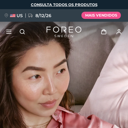
Pular
CONSULTA TODOS OS PRODUTOS
para
o
conteúdo
principal
US
8/12/26
MAIS VENDIDOS
NOVIDADE
Entrar
Idioma
BREAKING NEWS
Perfil de usuário
English
Deutsch
Español
Meus aparelhos
FAQ™ Pure Beauty-Tech Elixir
Français
Italiano
Português
Meus pedidos
Polski
Svenska
Русский
Türkçe
简体中文
繁體中文
Meus endereços
issa™ Teeth Whitening Set
As minhas subscrições