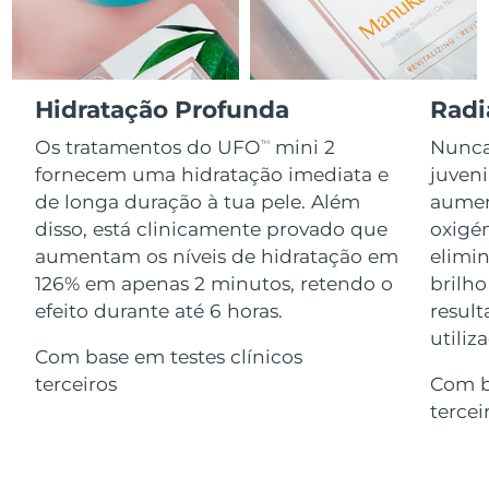
Serum
issa™ Teeth Whitening Gel
Advanced pore care essentials
For healthy hair
18% PAP
Israel
Entrega prevista
8/15/26
Cosméticos
Homens
Itália
Entrega prevista
8/11/26
Hidratação Profunda
Radi
Os tratamentos do UFO
mini 2
Nunca 
TM
Japão
Entrega prevista
8/14/26
fornecem uma hidratação imediata e
juven
Comprar todos
de longa duração à tua pele. Além
aumen
Jersey
Entrega prevista
8/16/26
disso, está clinicamente provado que
oxigén
Cazaquistão
aumentam os níveis de hidratação em
elimin
Entrega prevista
8/13/26
FOREO APP
126% em apenas 2 minutos, retendo o
brilho
Kuwait
Entrega prevista
8/11/26
efeito durante até 6 horas.
result
SOBRE
utiliz
Com base em testes clínicos
Letônia
Entrega prevista
8/11/26
terceiros
Com b
Líbano
Entrega prevista
8/12/26
tercei
Lituânia
Entrega prevista
8/11/26