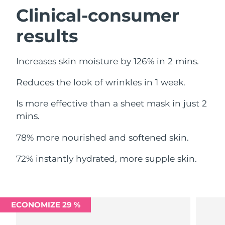
Omã
Entrega prevista
8/14/26
Clinical-consumer
results
Filipinas
Entrega prevista
8/14/26
Polônia
Entrega prevista
8/12/26
Increases skin moisture by 126% in 2 mins.
Portugal
Entrega prevista
8/11/26
Reduces the look of wrinkles in 1 week.
Porto Rico
Entrega prevista
8/13/26
Is more effective than a sheet mask in just 2
mins.
Catar
Entrega prevista
8/12/26
78% more nourished and softened skin.
Reunião
Entrega prevista
8/16/26
72% instantly hydrated, more supple skin.
Romênia
Entrega prevista
8/11/26
Rússia
Entrega prevista
8/19/26
ECONOMIZE 29 %
Arábia Saudita
Entrega prevista
8/12/26