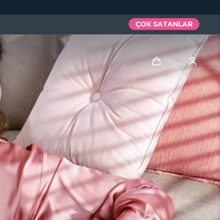
ÇOK SATANLAR
Giriş
Kullanici profi̇li̇
Cihazlarım
Siparişlerim
Adresim
Aboneliklerim