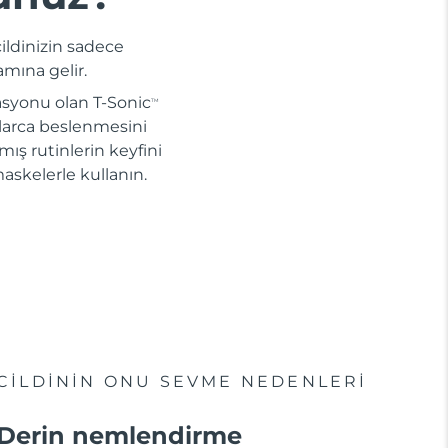
ildinizin sadece
amına gelir.
nasyonu olan T-Sonic
TM
llarca beslenmesini
ş rutinlerin keyfini
skelerle kullanın.
CILDININ ONU SEVME NEDENLERI
Derin nemlendirme