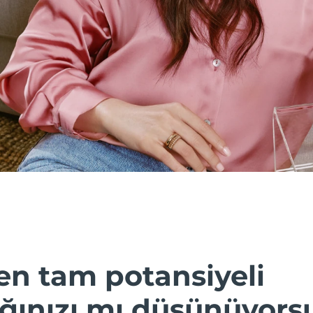
n tam potansiyeli
ğınızı mı düşünüyors