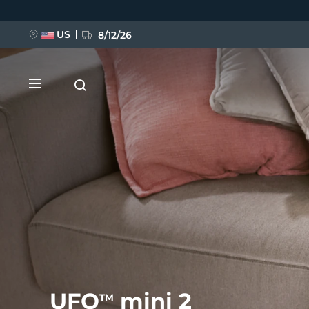
Ana
içeriğe
atla
US
8/12/26
YENİ
BREAKING NEWS
FAQ™ Pure Beauty-Tech Elixir
UFO
mini 2
TM