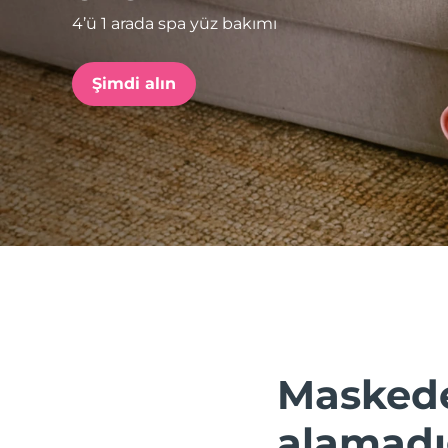
4’ü 1 arada spa yüz bakımı
issa™ Teeth Whitening Set
Şimdi alın
FAQ™ Dual LED Panel
POPÜLER
Özel teklifler
Çok satanlar
Maskede
alamadı