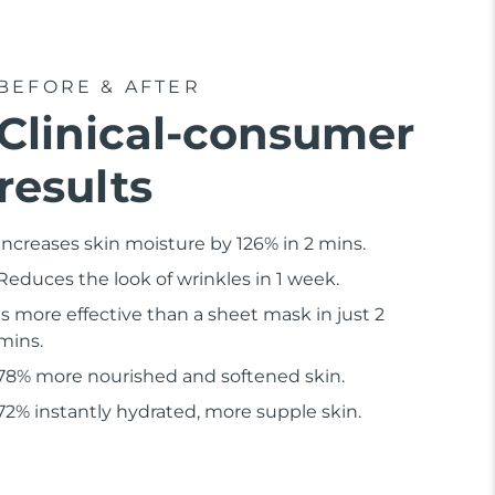
BEFORE & AFTER
Clinical-consumer
results
Increases skin moisture by 126% in 2 mins.
Reduces the look of wrinkles in 1 week.
Is more effective than a sheet mask in just 2
mins.
78% more nourished and softened skin.
72% instantly hydrated, more supple skin.