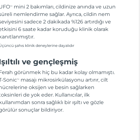
UFO
mini 2 bakımları, cildinize anında ve uzun
TM
süreli nemlendirme sağlar. Ayrıca, cildin nem
seviyesini sadece 2 dakikada %126 artırdığı ve
etkisini 6 saate kadar koruduğu klinik olarak
kanıtlanmıştır.
Üçüncü şahıs klinik deneylerine dayalıdır
Işıltılı ve gençleşmiş
Ferah görünmek hiç bu kadar kolay olmamıştı.
T-Sonic
masajı mikrosirkülasyonu artırır, cilt
TM
hücrelerine oksijen ve besin sağlarken
toksinleri de yok eder. Kullanıcılar, ilk
kullanımdan sonra sağlıklı bir ışıltı ve gözle
görülür sonuçlar bildiriyor.