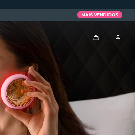
MAIS VENDIDOS
Entrar
Perfil de usuário
Meus aparelhos
Meus pedidos
Meus endereços
As minhas subscrições