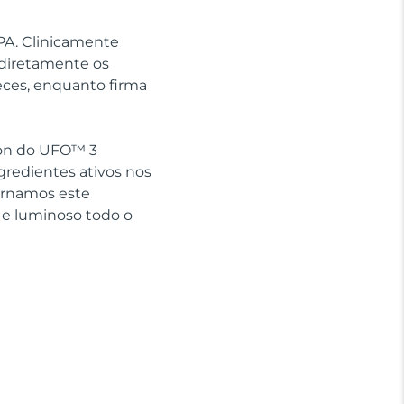
SPA. Clinicamente
 diretamente os
eces, enquanto firma
sion do UFO™ 3
gredientes ativos nos
ornamos este
 e luminoso todo o