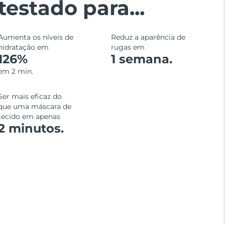
testado para...
Aumenta os níveis de
Reduz a aparência de
hidratação em
rugas em
126%
1 semana.
em 2 min.
Ser mais eficaz do
que uma máscara de
tecido em apenas
2 minutos.