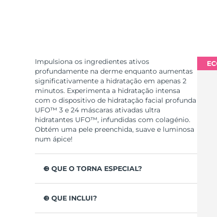
Impulsiona os ingredientes ativos
EC
profundamente na derme enquanto aumentas
significativamente a hidratação em apenas 2
minutos. Experimenta a hidratação intensa
com o dispositivo de hidratação facial profunda
UFO™ 3 e 24 máscaras ativadas ultra
hidratantes UFO™, infundidas com colagénio.
Obtém uma pele preenchida, suave e luminosa
num ápice!
O QUE O TORNA ESPECIAL?
Clinicamente testado para aumentar a
hidratação da pele em 126% em apenas 2
O QUE INCLUI?
minutos e para ser mais eficaz que uma