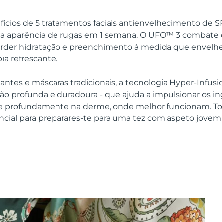
efícios de 5 tratamentos faciais antienvelhecimento de 
r a aparência de rugas em 1 semana. O UFO™ 3 combate
erder hidratação e preenchimento à medida que envelh
ia refrescante.
tantes e máscaras tradicionais, a tecnologia Hyper-Infu
ão profunda e duradoura - que ajuda a impulsionar os in
le profundamente na derme, onde melhor funcionam. T
ncial para preparares-te para uma tez com aspeto jovem