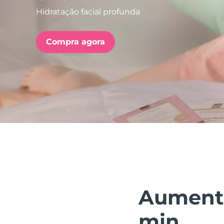
Hidratação facial profunda
issa™ Teeth Whitening Set
Compra agora
FAQ™ Dual LED Panel
POPULAR
Ofertas especiais
Bestsellers
Aumenta
min.