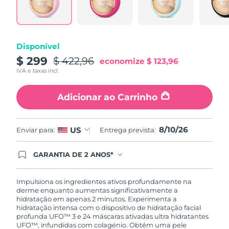
Tailândia
Entrega prevista
8/13/26
Turquia
Entrega prevista
8/10/26
Disponível
Emirados Árabes
$ 299
$ 422,96
Entrega prevista
8/10/26
economize
$ 123,96
Unidos
IVA e taxas incl.
Reino Unido
Entrega prevista
8/9/26
Adicionar ao Carrinho
Estados Unidos
Entrega prevista
8/10/26
8/10/26
US
Enviar para:
Entrega prevista:
Uzbequistão
Entrega prevista
8/14/26
GARANTIA DE 2 ANOS*
Vietnã
Entrega prevista
8/15/26
Ao efetuar seu pedido hoje, você tem direito a
cobertura completa da Garantia FOREO. Isso
significa que se você tiver qualquer problema até
Impulsiona os ingredientes ativos profundamente na
2 anos após a compra, a FOREO substituirá seu
derme enquanto aumentas significativamente a
produto gratuitamente.*exceto pelo Luna FOFO
hidratação em apenas 2 minutos. Experimenta a
e Luna Play plus cuja garantia é de 90 dias.
hidratação intensa com o dispositivo de hidratação facial
profunda UFO™ 3 e 24 máscaras ativadas ultra hidratantes
UFO™, infundidas com colagénio. Obtém uma pele