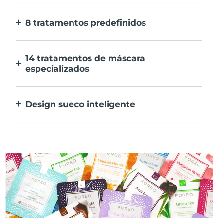
E 10x mais rápida.
8 tratamentos predefinidos
Ao carregar apenas num botão. Ajusta as
tuas preferências na aplicação.
14 tratamentos de máscara
especializados
A combinação perfeita das tecnologias para
preconizar os ingredientes na tua máscara.
Design sueco inteligente
100% à prova de água e ultra higiénico. Até
50 minutos de utilização por carregamento
USB.