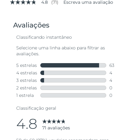
4.8
(71)
Escreva uma avaliação
4.8
de
5
estrelas,
valor
médio
de
avaliação.
Read
71
Reviews.
Link
abre
na
mesma
página.