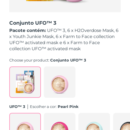
Singapura
Entrega prevista
8/11/26
Conjunto UFO™ 3
Eslováquia
Entrega prevista
8/9/26
Pacote contém:
UFO™ 3, 6 x H2Overdose Mask, 6
x Youth Junkie Mask, 6 x Farm to Face collection
Eslovênia
Entrega prevista
8/9/26
UFO™ activated mask e 6 x Farm to Face
collection UFO™ activated mask
África do Sul
Entrega prevista
8/17/26
Choose your product:
Conjunto UFO™ 3
Coreia do Sul
Entrega prevista
8/11/26
Espanha
Entrega prevista
8/9/26
Suécia
Entrega prevista
8/9/26
Suíça
Entrega prevista
8/9/26
UFO™ 3
Escolher a cor:
Pearl Pink
Taiwan
Entrega prevista
8/14/26