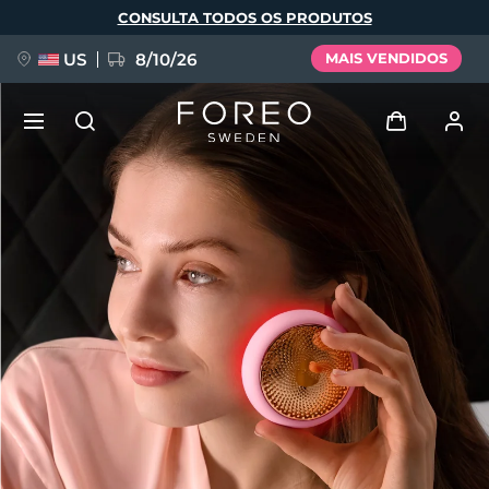
Pular
CONSULTA TODOS OS PRODUTOS
para
o
conteúdo
principal
US
8/10/26
MAIS VENDIDOS
NOVIDADE
Entrar
Idioma
BREAKING NEWS
Perfil de usuário
English
Deutsch
Español
Meus aparelhos
FAQ™ Pure Beauty-Tech Elixir
Français
Italiano
Português
Meus pedidos
Polski
Svenska
Русский
Türkçe
简体中文
繁體中文
Meus endereços
issa™ Teeth Whitening Set
As minhas subscrições