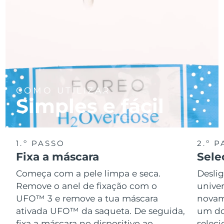
COMO UTILIZAR
Simples e fácil
1.º PASSO
2.º 
Fixa a máscara
Sele
Começa com a pele limpa e seca.
Desli
Remove o anel de fixação com o
univer
UFO™ 3 e remove a tua máscara
novame
ativada UFO™ da saqueta. De seguida,
um do
fixa a máscara no dispositivo ao
seleci