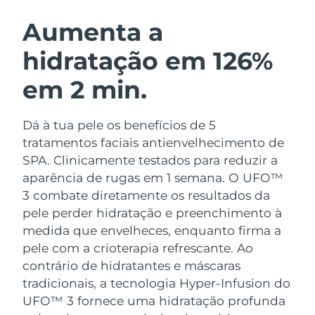
ROTINA DE BELEZA SUECA
Áustria
Entrega prevista
8/9/26
Aumenta a
hidratação em 126%
Barein
Entrega prevista
8/10/26
em 2 min.
Limpeza facial
Lifting facial
Bélgica
Entrega prevista
8/9/26
LUNA™ 4 kit
BEAR™ 2 kit
Bermudas
Entrega prevista
8/15/26
Dá à tua pele os benefícios de 5
Anti-aging massage
Microcurrent toning
tratamentos faciais antienvelhecimento de
Bósnia e
SPA. Clinicamente testados para reduzir a
Entrega prevista
8/12/26
Hidratação
Cuidado oral
Herzegovina
aparência de rugas em 1 semana. O UFO™
LUNA™ 4 Plus
BEAR™ 2 go
UFO™ 3 kit
issa™ 4
3 combate diretamente os resultados da
Massage, LED heating
Microcurrent toning on-the-go
Brunei
Entrega prevista
8/14/26
TRATAMENTO ANTIENVELHECIMENTO
pele perder hidratação e preenchimento à
Deep facial hydration
Hybrid silicone sonic toothbrush
FAQ™
medida que envelheces, enquanto firma a
Bulgária
Entrega prevista
8/9/26
pele com a crioterapia refrescante.
Ao
LUNA™ 4 Men
BEAR™ 2 eyes & lips
UFO™ 3 LED
NEW
issa™ 4 plus
contrário de hidratantes e máscaras
Canadá
For men, anti-aging massage
Microcurrent line smoothing device
Entrega prevista
8/13/26
Near-infrared and red light therapy
tradicionais, a tecnologia Hyper-Infusion do
Smart hybrid silicone sonic toothbrush
device
UFO™ 3 fornece uma hidratação profunda
Chile
Entrega prevista
8/13/26
Antienvelhecimento
Tratamentos LED