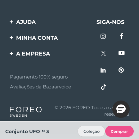
AJUDA
SIGA-NOS
Entre em contato
MINHA CONTA
Encomendas & Envios
Registro de produto
A EMPRESA
Garantia & Devolução
Suporte
Sobre FOREO
Perguntas frequentes
Pagamento 100% seguro
Afiliados
Informações da bateria
Avaliações da Bazaarvoice
Notícias de afiliados
MYSA
© 2026 FOREO Todos os direitos
Parceiro minoritário
reservados
Termos de uso
Conjunto UFO™ 3
Coleção
Comprar
Política de privacidade