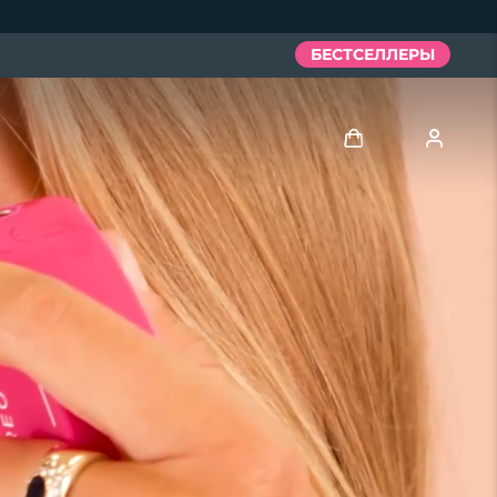
БЕСТСЕЛЛЕРЫ
Войти
Профиль пользователя
Мои приборы
Мои заказы
Мои адреса
Мои подписки