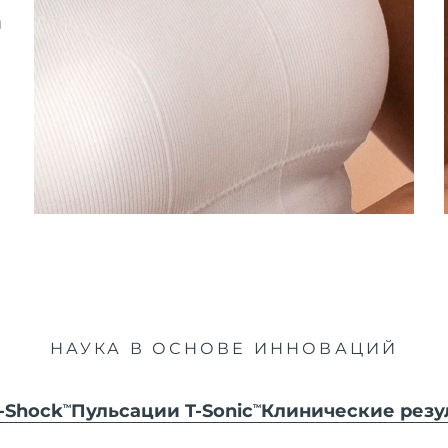
и
НАУКА В ОСНОВЕ ИННОВАЦИЙ
-Shock
Пульсации T-Sonic
Клинические резу
TM
TM