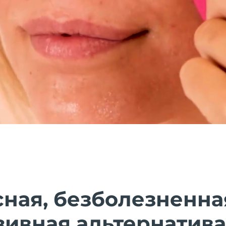
ная, безболезненна
зивная альтернатива