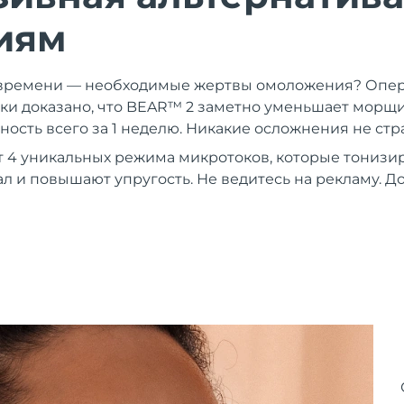
иям
и времени — необходимые жертвы омоложения? Опер
и доказано, что BEAR™ 2 заметно уменьшает морщи
ность всего за 1 неделю. Никакие осложнения не ст
 4 уникальных режима микротоков, которые тонизи
ал и повышают упругость. Не ведитесь на рекламу. Д