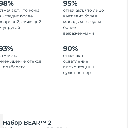
98%
95%
отмечают, что кожа
отмечают, что лицо
выглядит более
выглядит более
здоровой, сияющей
молодым, а скулы
и упругой
более
выраженными
93%
90%
отмечают
отмечают
уменьшение отеков
осветление
и дряблости
пигментации и
сужение пор
Набор BEAR™ 2