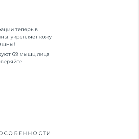
ации теперь в
ны, укрепляет кожу
рашны!
руют 69 мышц лица
оверяйте
ОСОБЕННОСТИ