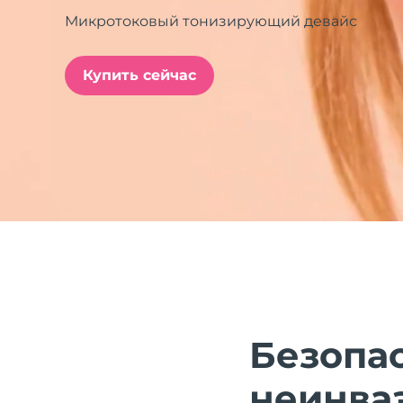
Микротоковый тонизирующий девайс
issa™ Teeth Whitening Set
Купить сейчас
FAQ™ Dual LED Panel
ПОДАРКИ И НАБОРЫ
Специальные
предложения
БЕСТСЕЛЛЕРЫ
Безопас
неинва