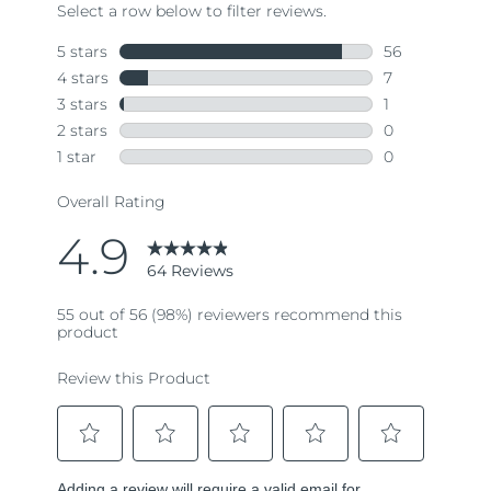
64
Reviews.
Same
page
link.