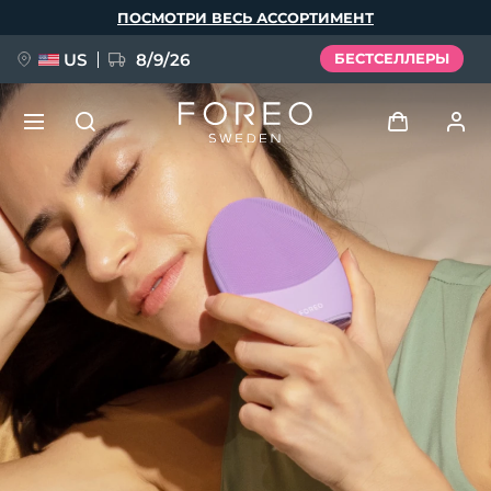
Перейти
ПОСМОТРИ ВЕСЬ АССОРТИМЕНТ
к
основному
содержанию
US
8/9/26
БЕСТСЕЛЛЕРЫ
НОВИНКА
Войти
Язык
BREAKING NEWS
Профиль пользователя
English
Deutsch
Español
Мои приборы
FAQ™ Pure Beauty-Tech Elixir
Français
Italiano
Português
Мои заказы
Polski
Svenska
Русский
Türkçe
简体中文
繁體中文
Мои адреса
issa™ Teeth Whitening Set
Мои подписки