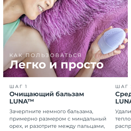
КАК ПОЛЬЗОВАТЬСЯ
Легко и просто
ШАГ 1
ШАГ 
Очищающий бальзам
Сре
LUNA™
LUN
Зачерпните немного бальзама,
Удали
примерно размером с миндальный
тепло
орех, и разотрите между пальцами,
распр