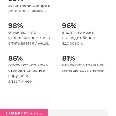
Ожидаемая дата доставки
загрязнений, жира и
Ливан
8/9/26
остатков макияжа.
Ожидаемая дата доставки
Литва
98%
96%
8/8/26
отмечают, что
видят, что кожа
Ожидаемая дата доставки
Люксембург
уходовая косметика
выглядит более
8/8/26
впитывается лучше.
здоровой.
Ожидаемая дата доставки
Макао (САР)
8/10/26
86%
81%
отмечают, что кожа
отмечают, что на ней
Ожидаемая дата доставки
Малайзия
становится более
меньше воспалений.
8/11/26
упругой и
эластичной.
Ожидаемая дата доставки
Мальта
8/8/26
Ожидаемая дата доставки
Мексика
8/12/26
СОХРАНИТЬ 25 %
Ожидаемая дата доставки
Монако