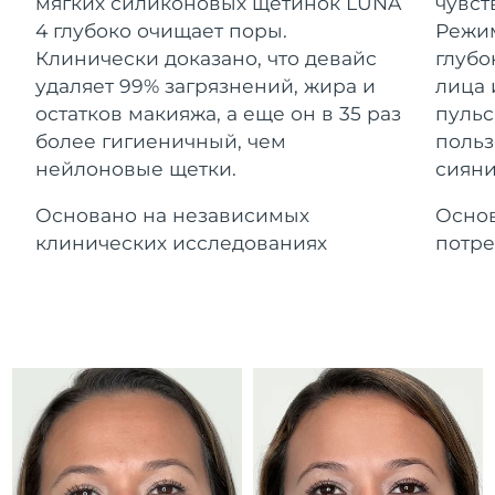
Advanced pore care essentials
мягких силиконовых щетинок LUNA
чувст
For healthy hair
Ожидаемая дата доставки
18% PAP
Гибралтар
4 глубоко очищает поры.
Режим
Косметика
Для мужчин
8/12/26
Клинически доказано, что девайс
глубо
Ожидаемая дата доставки
удаляет 99% загрязнений, жира и
лица 
Греция
8/8/26
остатков макияжа, а еще он в 35 раз
пульс
более гигиеничный, чем
польз
Ожидаемая дата доставки
Гонконг (САР)
нейлоновые щетки.
сияни
8/9/26
Купить
Основано на независимых
Основ
Ожидаемая дата доставки
Венгрия
8/8/26
клинических исследованиях
потре
FOREO APP
Ожидаемая дата доставки
Исландия
8/9/26
ПОДРОБНЕЕ
Ожидаемая дата доставки
Индонезия
8/6/26
Ожидаемая дата доставки
Ирландия
8/8/26
Ожидаемая дата доставки
о-в Мэн