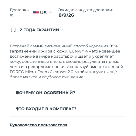
Словакия
8/8/26
Ожидаемая дата доставки:
Доставка
US
8/9/26
в:
Ожидаемая дата доставки
Словения
8/8/26
2 ГОДА ГАРАНТИИ
Южно-Африканская
Заказ на сайте автоматически покрывается
Ожидаемая дата доставки
полным гарантийным обслуживанием FOREO.
Республика
8/16/26
Это означает, что если в течение 2-х лет со дня
Встречай самый гигиеничный способ удаления 99%
покупки с продуктом возникнут проблемы,
загрязнений и жира с кожи. LUNA™ 4 – это новейшее
Ожидаемая дата доставки
FOREO заменит его бесплатно.
достижение в мире красоты: очищает и укрепляет
Республика Корея
8/10/26
кожу, обеспечивая впечатляющие результаты прямо
дома и в рекордные сроки. Используй вместе с пенкой
FOREO Micro-Foam Cleanser 2.0, чтобы получить ещё
Ожидаемая дата доставки
Испания
более мягкое и глубокое очищение.
8/8/26
Ожидаемая дата доставки
ПОЧЕМУ ОН ОСОБЕННЫЙ?
Швеция
8/8/26
96% пользователей отмечают более здоровый вид
кожи. 81% замечают уменьшение высыпаний.
ЧТО ВХОДИТ В КОМПЛЕКТ?
Ожидаемая дата доставки
Швейцария
8/8/26
Удаляет глубоко залегающие загрязнения и себум,
LUNA™ 4
не пересушивая кожу.
Руководство пользователя
LUNA™ Micro-Foam Cleanser 2.0
Ожидаемая дата доставки
86% пользователей отмечают, что кожа выглядит и
Тайвань
8/13/26
ощущается более упругой и эластичной.
Зарядный кабель USB