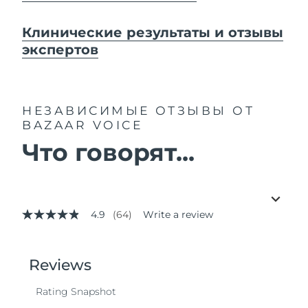
Клинические результаты и отзывы
экспертов
НЕЗАВИСИМЫЕ ОТЗЫВЫ
ОТ
BAZAAR VOICE
Что говорят...
4.9
(64)
Write a review
4.9
out
of
5
stars,
average
rating
value.
Read