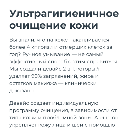
ШВЕДСКИЙ УХОД ЗА КОЖЕЙ
Ультрагигиеничное
очищение кожи
Ожидаемая дата доставки
Австралия
8/11/26
Очищение кожи
Лифтинг
Вы знали, что на коже накапливается
Ожидаемая дата доставки
Австрия
LUNA™ 4 набор
BEAR™ 2 набор
8/8/26
более 4 кг грязи и отмерших клеток за
Anti-aging massage
Microcurrent toning
год? Ручное умывание — не самый
Ожидаемая дата доставки
Бахрейн
эффективный способ с этим справиться.
8/9/26
Мы создали девайс 2 в 1, который
Увлажнение
Забота о полости рта
LUNA™ 4 Plus
BEAR™ 2 go
удаляет 99% загрязнений, жира и
Ожидаемая дата доставки
Бельгия
UFO™ 3 набор
issa™ 4
8/8/26
Massage, LED heating
Microcurrent toning on-the-go
остатков макияжа — клинически
FAQ™ АНТИВОЗРАСТНОЙ УХОД
Deep facial hydration
Hybrid silicone sonic toothbrush
доказано.
Ожидаемая дата доставки
Бермудские о-ва
8/14/26
NEW
Девайс создает индивидуальную
LUNA™ 4 Men
BEAR™ 2 eyes & lips
UFO™ 3 LED
issa™ 4 plus
программу очищения, в зависимости от
For men, anti-aging massage
Microcurrent line smoothing device
Босния и
Ожидаемая дата доставки
Near-infrared and red light therapy
типа кожи и проблемной зоны. А еще он
Smart hybrid silicone sonic toothbrush
Герцеговина
8/11/26
device
Омоложение
LED-процедуры
укрепляет кожу лица и шеи с помощью