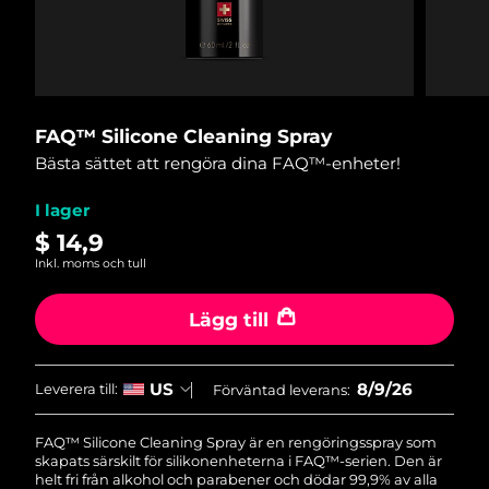
Leveransland
USA
Förväntad leverans
09.08.2026
FAQ™ Dual LED Panel
Storbritannien
Förväntad leverans
08.08.2026
FAQ™ Silicone Cleaning Spray
Bästa sättet att rengöra dina FAQ™-enheter!
POPULÄR
Spanien
Förväntad leverans
08.08.2026
I lager
Australien
Förväntad leverans
11.08.2026
$ 14,9
Inkl. moms och tull
Frankrike
Förväntad leverans
08.08.2026
Specialerbjudanden
Bästsäljare
Lägg till
Tyskland
Förväntad leverans
08.08.2026
Kanada
Förväntad leverans
12.08.2026
8/9/26
US
Leverera till:
Förväntad leverans:
Rödljusterapi
FAQ™ Silicone Cleaning Spray är en rengöringsspray som
skapats särskilt för silikonenheterna i FAQ™-serien. Den är
Australien
Förväntad leverans
11.08.2026
helt fri från alkohol och parabener och dödar 99,9% av alla