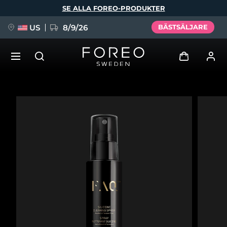
Hoppa
SE ALLA FOREO-PRODUKTER
till
huvudinnehåll
US
8/9/26
BÄSTSÄLJARE
NYHET
Logga in
Språk
BREAKING NEWS
Användarprofil
English
Deutsch
Español
Mina enheter
FAQ™ Pure Beauty-Tech Elixir
Français
Italiano
Português
Mina beställningar
Polski
Svenska
Русский
Türkçe
简体中文
繁體中文
Mina adresser
issa™ Teeth Whitening Set
Mina prenumerationer