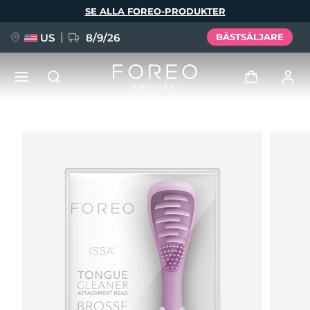
Hoppa
SE ALLA FOREO-PRODUKTER
till
huvudinnehåll
US
8/9/26
BÄSTSÄLJARE
NYHET
Logga in
Språk
BREAKING NEWS
Användarprofil
English
Deutsch
Español
Mina enheter
FAQ™ Pure Beauty-Tech Elixir
Français
Italiano
Português
Mina beställningar
Polski
Svenska
Русский
Türkçe
简体中文
繁體中文
Mina adresser
issa™ Teeth Whitening Set
Mina prenumerationer