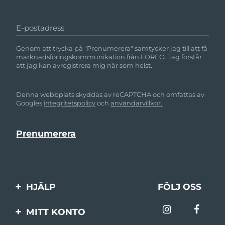
Schweiz
08/08/2026
E-postadress
Taiwan
Förväntad leverans
13/08/2026
Genom att trycka på "Prenumerera" samtycker jag till att få
Thailand
Förväntad leverans
12/08/2026
marknadsföringskommunikation från FOREO. Jag förstår
att jag kan avregistrera mig när som helst.
Förväntad leverans
Turkiet
09/08/2026
Denna webbplats skyddas av reCAPTCHA och omfattas av
Googles
integritetspolicy
och
användarvillkor.
Förenade
Förväntad leverans
Arabemiraten
09/08/2026
Förväntad leverans
Storbritannien
08/08/2026
Förväntad leverans
USA
09/08/2026
HJÄLP
FÖLJ OSS
Uzbekistan
Förväntad leverans
13/08/2026
Kontakta oss
MITT KONTO