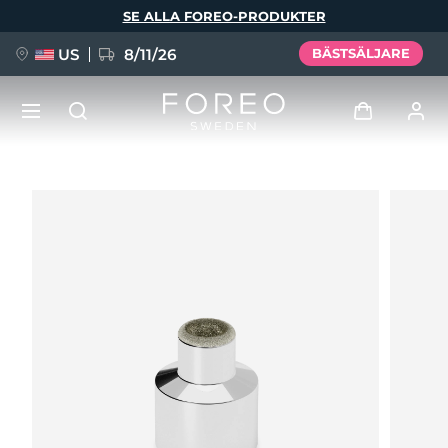
Hoppa
SE ALLA FOREO-PRODUKTER
till
huvudinnehåll
US
8/11/26
BÄSTSÄLJARE
NYHET
Logga in
Språk
BREAKING NEWS
Användarprofil
English
Deutsch
Español
Mina enheter
FAQ™ Pure Beauty-Tech Elixir
Français
Italiano
Português
Mina beställningar
Polski
Svenska
Русский
Türkçe
简体中文
繁體中文
Mina adresser
issa™ Teeth Whitening Set
Mina prenumerationer