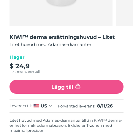
Leveransland
USA
Förväntad leverans
8/11/26
FAQ™ Dual LED Panel
Storbritannien
Förväntad leverans
8/10/26
KIWI™ derma ersättningshuvud – Litet
Litet huvud med Adamas-diamanter
POPULÄR
Spanien
Förväntad leverans
8/10/26
I lager
Australien
Förväntad leverans
8/13/26
$ 24,9
Inkl. moms och tull
Frankrike
Förväntad leverans
8/10/26
Specialerbjudanden
Bästsäljare
Lägg till
Tyskland
Förväntad leverans
8/10/26
Kanada
Förväntad leverans
8/14/26
8/11/26
US
Leverera till:
Förväntad leverans:
Rödljusterapi
Litet huvud med Adamas-diamanter till din KIWI™ derma-
enhet för mikrodermabrasion. Exfolierar T-zonen med
Australien
Förväntad leverans
8/13/26
maximal precision.