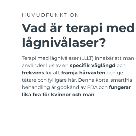
Rödljusterapi
HUVUDFUNKTION
Vad är terapi med
SVENSK SKÖNHETSRUTIN
lågnivålaser?
Terapi med lågnivålaser (LLLT) innebär att man
Ansiktsrengöring
Ansiktslyft
använder ljus av en
specifik våglängd
och
LUNA™ 4-paket
BEAR™ 2-paket
frekvens
för att
främja hårväxten
och ge
Anti-aging massage
Microcurrent toning
tätare och fylligare hår. Denna korta, smärtfria
behandling är godkänd av FDA och
fungerar
lika bra för kvinnor och män
.
Återfuktning
Munvård
LUNA™ 4 Plus
BEAR™ 2 go
UFO™ 3-paket
issa™ 4
Massage, LED heating
Microcurrent toning on-the-go
Deep facial hydration
Hybrid silicone sonic toothbrush
FAQ™ ANTI-AGING-BEHANDLING
LUNA™ 4 Men
BEAR™ 2 eyes & lips
NEW
UFO™ 3 LED
issa™ 4 plus
For men, anti-aging massage
Microcurrent line smoothing device