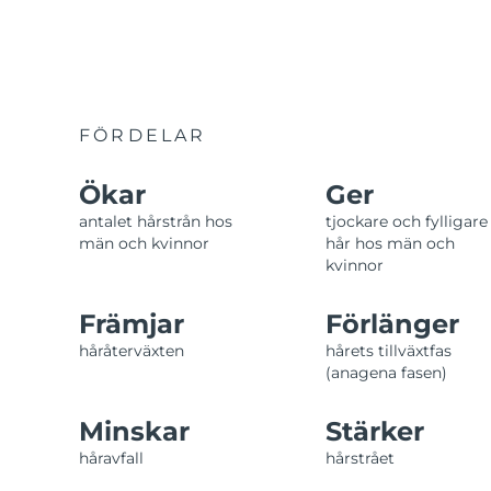
KIWI™-hudvård
All acne treatment devices
All revitalizing eye massagers
Serum
issa™ Teeth Whitening Gel
Advanced pore care essentials
For healthy hair
18% PAP
Kosmetika
Man
FÖRDELAR
Ökar
Ger
Handla allt
antalet hårstrån hos
tjockare och fylligare
män och kvinnor
hår hos män och
kvinnor
FOREO APP
Främjar
Förlänger
håråterväxten
hårets tillväxtfas
OM FOREO
(anagena fasen)
Minskar
Stärker
håravfall
hårstrået