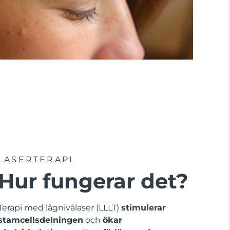
LASERTERAPI
Hur fungerar det?
Terapi med lågnivålaser (LLLT)
stimulerar
stamcellsdelningen
och
ökar