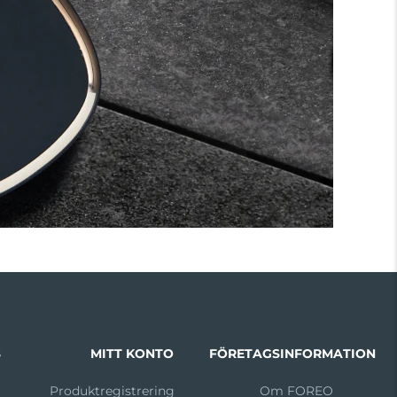
S
MITT KONTO
FÖRETAGSINFORMATION
m
Produktregistrering
Om FOREO