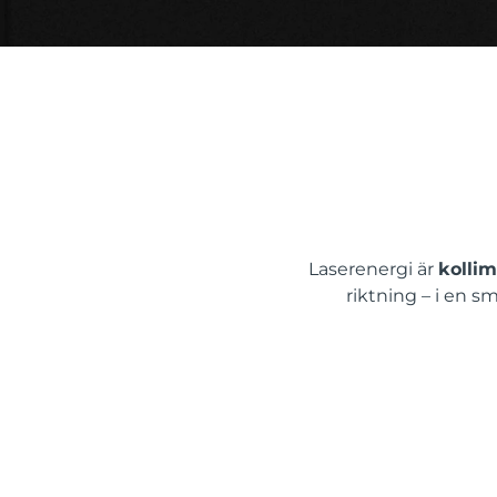
issa™ Teeth Whitening Set
FAQ™ Dual LED Panel
Laserenergi är
kolli
POPULÄR
riktning – i en s
Specialerbjudanden
Bästsäljare