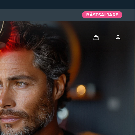
BÄSTSÄLJARE
Logga in
Användarprofil
Mina enheter
Mina beställningar
Mina adresser
Mina prenumerationer