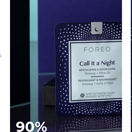
s
90%