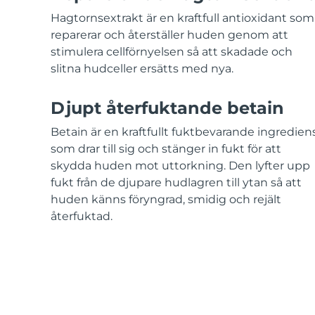
KIWI™-hudvård
All acne treatment devices
All revitalizing eye massagers
Serum
issa™ Teeth Whitening Gel
Hagtornsextrakt är en kraftfull antioxidant som
Advanced pore care essentials
For healthy hair
18% PAP
reparerar och återställer huden genom att
stimulera cellförnyelsen så att skadade och
Kosmetika
Man
slitna hudceller ersätts med nya.
Djupt återfuktande betain
Handla allt
Betain är en kraftfullt fuktbevarande ingredien
som drar till sig och stänger in fukt för att
skydda huden mot uttorkning. Den lyfter upp
fukt från de djupare hudlagren till ytan så att
huden känns föryngrad, smidig och rejält
FOREO APP
återfuktad.
OM FOREO