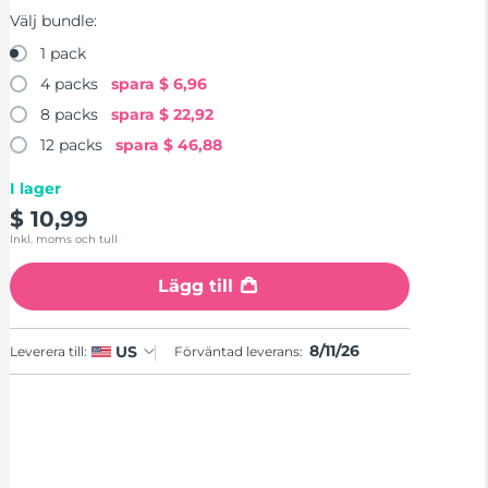
Välj bundle:
1 pack
4 packs
spara
$ 6,96
8 packs
spara
$ 22,92
12 packs
spara
$ 46,88
I lager
$ 10,99
Inkl. moms och tull
Lägg till
8/11/26
US
Leverera till:
Förväntad leverans: