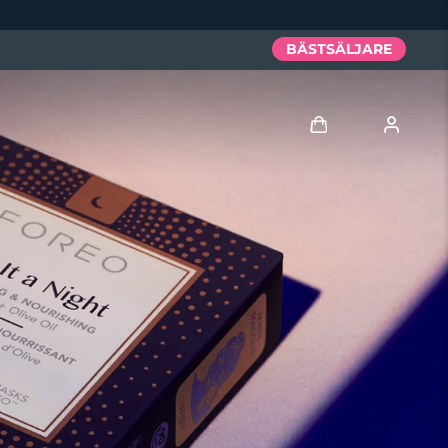
BÄSTSÄLJARE
Logga in
Användarprofil
Mina enheter
Mina beställningar
Mina adresser
Mina prenumerationer