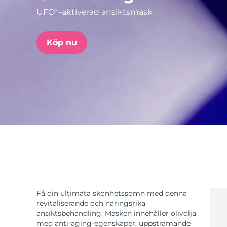
UFO
-aktiverad ansiktsmask
TM
issa™ Teeth Whitening Set
Köp nu
FAQ™ Dual LED Panel
POPULÄR
Specialerbjudanden
Bästsäljare
Få din ultimata skönhetssömn med denna
revitaliserande och näringsrika
ansiktsbehandling. Masken innehåller olivolja
med anti-aging-egenskaper, uppstramande