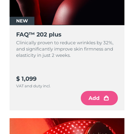
NEW
FAQ™ 202 plus
Clinically proven to reduce wrinkles by 32%,
and significantly improve skin firmness and
elasticity in just 2 weeks.
$ 1,099
VAT and duty incl.
Add