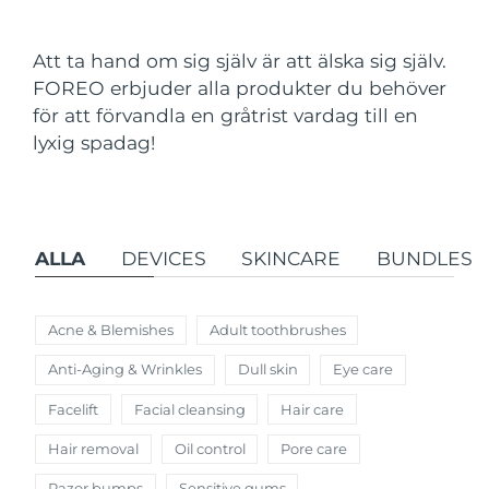
Leveransland
Att ta hand om sig själv är att älska sig själv.
USA
Förväntad leverans
8/11/26
FOREO erbjuder alla produkter du behöver
FAQ™ Dual LED Panel
för att förvandla en gråtrist vardag till en
Storbritannien
Förväntad leverans
8/10/26
lyxig spadag!
POPULÄR
Spanien
Förväntad leverans
8/10/26
Australien
Förväntad leverans
8/13/26
ALLA
DEVICES
SKINCARE
BUNDLES
Frankrike
Förväntad leverans
8/10/26
Specialerbjudanden
Bästsäljare
Tyskland
Förväntad leverans
8/10/26
Acne & Blemishes
Adult toothbrushes
Anti-Aging & Wrinkles
Dull skin
Eye care
Kanada
Förväntad leverans
8/14/26
Facelift
Facial cleansing
Hair care
Rödljusterapi
Hair removal
Oil control
Pore care
Australien
Förväntad leverans
8/13/26
Razor bumps
Sensitive gums