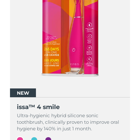
NEW
NEW
NEW
issa™ 4 smile
issa™ 4 smile
issa™ 4 smile
Ultra-hygienic hybrid silicone sonic
Ultra-hygienic hybrid silicone sonic
Ultra-hygienic hybrid silicone sonic
toothbrush, clinically proven to improve oral
toothbrush, clinically proven to improve oral
toothbrush, clinically proven to improve oral
hygiene by 140% in just 1 month.
hygiene by 140% in just 1 month.
hygiene by 140% in just 1 month.