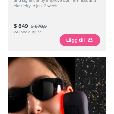
and significantly improve skin firmness and
elasticity in just 2 weeks.
$ 849
$ 878,9
VAT and duty incl.
Lägg till