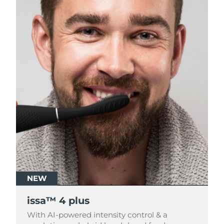
NEW
NEW
issa™ 4 plus
issa™ 4 plus
With AI-powered intensity control & a
With AI-powered intensity control & a