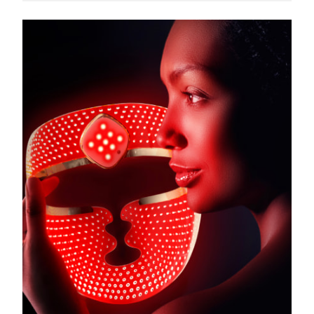
Turkiet
Förväntad leverans
8/11/26
Förenade
Förväntad leverans
8/11/26
Arabemiraten
Storbritannien
Förväntad leverans
8/10/26
USA
Förväntad leverans
8/11/26
Uzbekistan
Förväntad leverans
8/15/26
Vietnam
Förväntad leverans
8/16/26