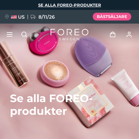
Hoppa
SE ALLA FOREO-PRODUKTER
till
huvudinnehåll
US
8/11/26
BÄSTSÄLJARE
NYHET
Logga in
Språk
BREAKING NEWS
Användarprofil
English
Deutsch
Español
Mina enheter
FAQ™ Pure Beauty-Tech Elixir
Se alla FOREO-
Français
Italiano
Português
Mina beställningar
Polski
Svenska
Русский
produkter
Türkçe
简体中文
繁體中文
Mina adresser
issa™ Teeth Whitening Set
Mina prenumerationer