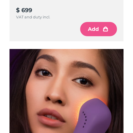
$ 699
VAT and duty incl.
Add