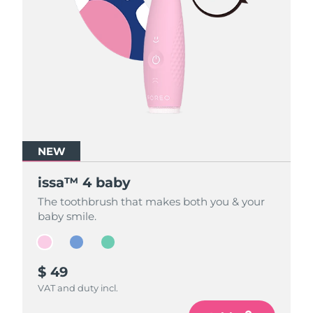
NEW
NEW
NEW
issa™ 4 baby
issa™ 4 baby
issa™ 4 baby
The toothbrush that makes both you & your
The toothbrush that makes both you & your
The toothbrush that makes both you & your
baby smile.
baby smile.
baby smile.
$ 49
$ 49
$ 49
VAT and duty incl.
VAT and duty incl.
VAT and duty incl.