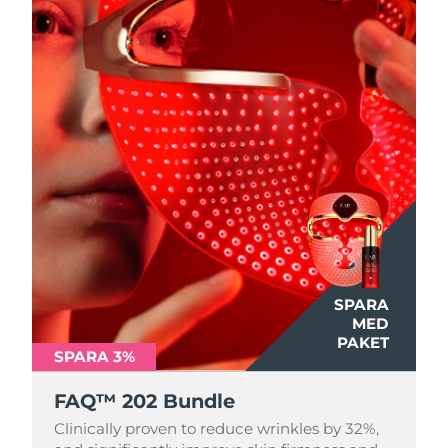
SPARA
MED
PAKET
SPARA 3%
FAQ™ 202 Bundle
Clinically proven to reduce wrinkles by 32%,